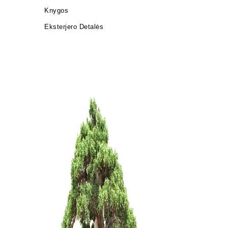
Knygos
Eksterjero Detalės
KONTEINE
45,00
€