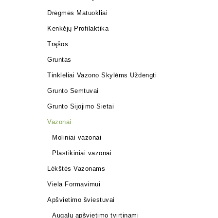
Drėgmės Matuokliai
Kenkėjų Profilaktika
Trąšos
Gruntas
Tinkleliai Vazono Skylėms Uždengti
Grunto Semtuvai
Grunto Sijojimo Sietai
Vazonai
Moliniai vazonai
Plastikiniai vazonai
Lėkštės Vazonams
Viela Formavimui
Apšvietimo šviestuvai
Augalų apšvietimo tvirtinami