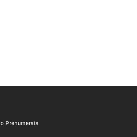
RIS 21x21x11,5
KONTEINERIS 28x23x3,5
cm.
55,00
€
kio Prenumerata