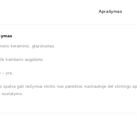
Aprašymas
šymas
neris keraminis, glazūruotas.
tik kambario augalams.
 – yra.
 spalva gali nežymiai skirtis nuo pateiktos nuotraukoje dėl skirtingo a
ų nustatymo.