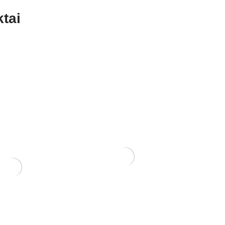
tai
KONTEINERIS
PLASTIKINIS 16x12x6
8,00
€
RIS 22x16x6