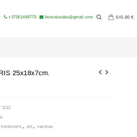
+37061449775
bonsaisodas@gmail.com
0
0,00
€
IS 25x18x7cm.
 1112
ai
,
konteineris
,
pot
,
vazonas