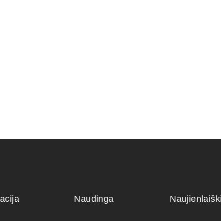
RIS 39×27.5×9
KONTEINERIS 24x18x7
KONTEINE
45,00
€
110,00
€
acija
Naudinga
Naujienlaiš