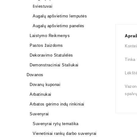
šviestuvai
Augalų apšvietimo lemputės
Augalų apšvietimo panelės
Laistymo Reikmenys
Apra
Pastos žaizdoms
Kontei
Dekoravimo Statulėlės
Tinka 
Demonstraciniai Staliukai
Lėkštė
Dovanos
Dovanų kuponai
Vazono
spalv
Arbatinukai
Arbatos gėrimo indų rinkiniai
Suvenyrai
Suvenyrai rytų tematika
Vienetiniai rankų darbo suvenyrai