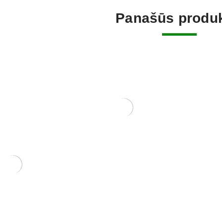
Panašūs produk
KONTEINERIS 26×18,5×7
115,00
€
RIS 22×16×7 cm
KONTEINE
140,00
€