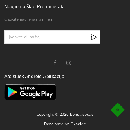
Naujienlaiškio Prenumerata
Gaukite naujienas pirmieji
Atsisiųsk Android Aplikaciją
Top
Copyright © 2026 Bonsaisodas
Developed by Oxadigit