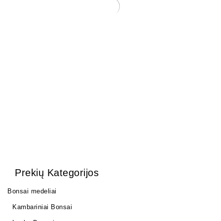
Bonsai demonstracinis
staliukas – lėkštutė
(20x12x4 cm)
12,00
€
Prekių Kategorijos
Bonsai medeliai
Kambariniai Bonsai