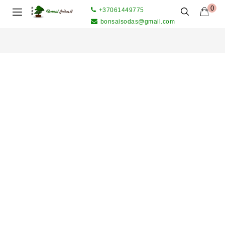
0
+37061449775
bonsaisodas@gmail.com