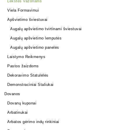
Lėkštės Vazonams
Viela Formavimui
Apšvietimo šviestuvai
Augalų apšvietimo tvirtinami šviestuvai
Augalų apšvietimo lemputės
Augalų apšvietimo panelės
Laistymo Reikmenys
Pastos žaizdoms
Dekoravimo Statulėlės
Demonstraciniai Staliukai
Dovanos
Dovanų kuponai
Arbatinukai
Arbatos gėrimo indų rinkiniai