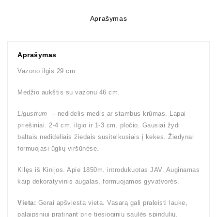
Aprašymas
Aprašymas
Vazono ilgis 29 cm.
Medžio aukštis su vazonu 46 cm.
Ligustrum
– nedidelis medis ar stambus krūmas. Lapai
priešiniai. 2-4 cm. ilgio ir 1-3 cm. pločio. Gausiai žydi
baltais nedideliais žiedais susitelkusiais į kekes. Žiedynai
formuojasi ūglių viršūnėse.
Kilęs iš Kinijos. Apie 1850m. introdukuotas JAV. Auginamas
kaip dekoratyvinis augalas, formuojamos gyvatvorės.
Vieta:
Gerai apšviesta vieta. Vasarą gali praleisti lauke,
palaipsniui pratinant prie tiesioginių saulės spindulių.