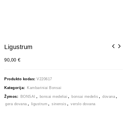
Ligustrum
90,00
€
Produkto kodas:
V220617
Kategorija:
Kambariniai Bonsai
Žymos:
BONSAI
,
bonsai medeliai
,
bonsai medelis
,
dovana
,
gera dovana
,
ligustrum
,
sinensis
,
verslo dovana