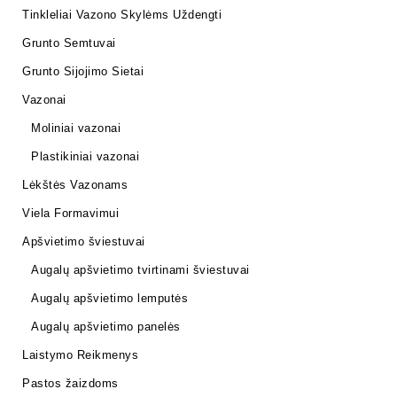
Tinkleliai Vazono Skylėms Uždengti
Grunto Semtuvai
Grunto Sijojimo Sietai
Vazonai
Moliniai vazonai
Plastikiniai vazonai
Lėkštės Vazonams
Viela Formavimui
Apšvietimo šviestuvai
Augalų apšvietimo tvirtinami šviestuvai
Augalų apšvietimo lemputės
Augalų apšvietimo panelės
Laistymo Reikmenys
Pastos žaizdoms