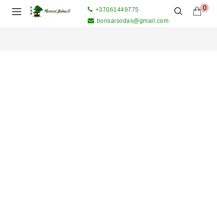
0
+37061449775
bonsaisodas@gmail.com