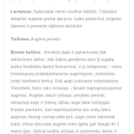
Laistymas:
Substratas neturi visiškai išdžiūti. Trūkstant
drėgmės augalas greitai apvysta. Laiku palaisčius turgoras
lapuose ir jaunuose ūgliuose atsistato.
Tręšimas:
Augimo periodu.
Bonsai kultūra:
Smulkūs lapai ir pakantumas tiek
antžeminės dalies, tiek šaknų genėjimui daro šį augalą
puikiu kandidatu bonso formavimui, o jo nelepumas – vienu
tinkamiausių pradedantiesiems augintojams, norintiems
turėti kambarinį bonsą. Gali augti įvairiuose substratuose.
Vienintelis šioks toks minusas – beveik neprognozuojamas
augimas. Augalas neturi ryškaus ramybės periodo,
nenustoja augti ir žiemą, tačiau auga labai netolygiai.
Kartais pasitaiko, kad nepriklausomai nuo metų laiko
augimas tiesiog sustoja arba pvz. auga viena vienintelė
šaka. Vieno aktyvaus augimo metu ūgliai gali išaugti iki 1
metro ilgio. Dažnai leidžia atžalas iš požeminės dalies ir