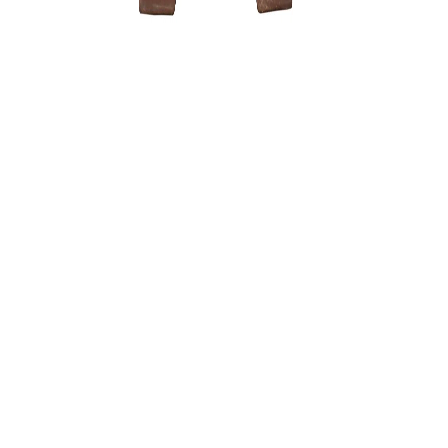
Zelkova (
120,00
€