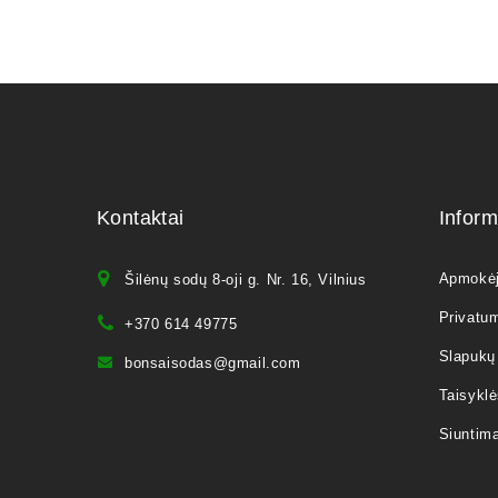
Kontaktai
Inform
Apmokė
Šilėnų sodų 8-oji g. Nr. 16, Vilnius
Privatum
+370 614 49775
Slapukų 
bonsaisodas@gmail.com
Taisyklė
Siuntim