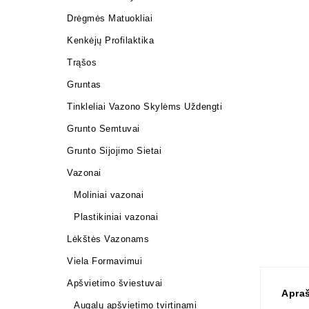
Drėgmės Matuokliai
Kenkėjų Profilaktika
Trąšos
Gruntas
Tinkleliai Vazono Skylėms Uždengti
Grunto Semtuvai
Grunto Sijojimo Sietai
Vazonai
Moliniai vazonai
Plastikiniai vazonai
Lėkštės Vazonams
Viela Formavimui
Apšvietimo šviestuvai
Apra
Augalų apšvietimo tvirtinami