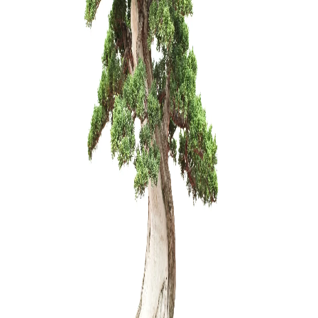
Šakų form
22,00
€