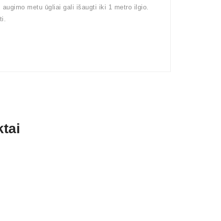
ugimo metu ūgliai gali išaugti iki 1 metro ilgio.
i.
tai