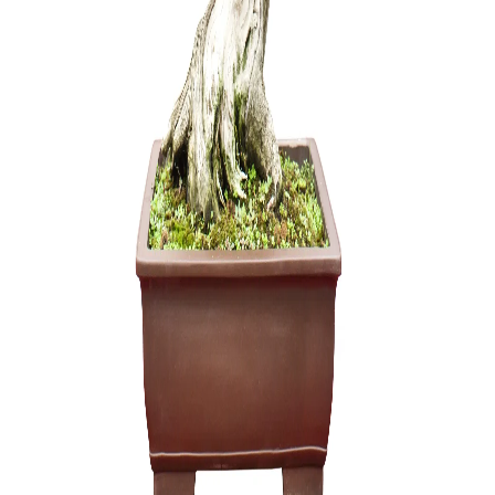
Tinklelis 
uždengti. 
1,50
€