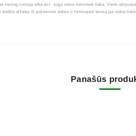
s tiesiog sustoja arba pvz. auga viena vienintelė šaka. Vieno aktyvaus a
 leidžia atžalas iš požeminės dalies ir formuojant bonsą jas reikia šalint
Panašūs produk