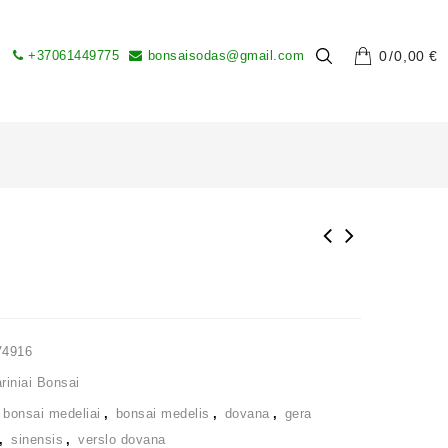
+37061449775
bonsaisodas@gmail.com
0
0,00
€
V4916
iniai Bonsai
,
bonsai medeliai
,
bonsai medelis
,
dovana
,
gera
,
sinensis
,
verslo dovana