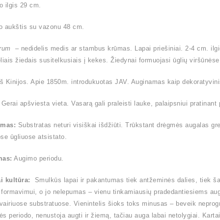
 ilgis 29 cm.
o aukštis su vazonu 48 cm.
trum
– nedidelis medis ar stambus krūmas. Lapai priešiniai. 2-4 cm. ilgio
liais žiedais susitelkusiais į kekes. Žiedynai formuojasi ūglių viršūnėse
iš Kinijos. Apie 1850m. introdukuotas JAV. Auginamas kaip dekoratyvin
Gerai apšviesta vieta. Vasarą gali praleisti lauke, palaipsniui pratinant 
ymas:
Substratas neturi visiškai išdžiūti. Trūkstant drėgmės augalas gre
se ūgliuose atsistato.
mas:
Augimo periodu.
i kultūra:
Smulkūs lapai ir pakantumas tiek antžeminės dalies, tiek ša
formavimui, o jo nelepumas – vienu tinkamiausių pradedantiesiems augi
įvairiuose substratuose. Vienintelis šioks toks minusas – beveik nepr
s periodo, nenustoja augti ir žiemą, tačiau auga labai netolygiai. Kart