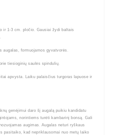
 ir 1-3 cm. pločio. Gausiai žydi baltais
.
is augalas, formuojamos gyvatvorės.
prie tiesioginių saulės spindulių.
itai apvysta. Laiku palaisčius turgoras lapuose ir
knų genėjimui daro šį augalą puikiu kandidatu
ntojams, norintiems turėti kambarinį bonsą. Gali
ognozuojamas augimas. Augalas neturi ryškaus
ais pasitaiko, kad nepriklausomai nuo metų laiko