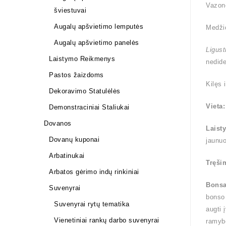
Vazono
šviestuvai
Augalų apšvietimo lemputės
Medži
Augalų apšvietimo panelės
Ligus
Laistymo Reikmenys
nedide
Pastos žaizdoms
Kilęs 
Dekoravimo Statulėlės
Vieta:
Demonstraciniai Staliukai
Dovanos
Laist
Dovanų kuponai
jaunuo
Arbatinukai
Tręši
Arbatos gėrimo indų rinkiniai
Bonsa
Suvenyrai
bonso 
Suvenyrai rytų tematika
augti 
Vienetiniai rankų darbo suvenyrai
ramybė