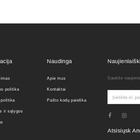
acija
Naudinga
Naujienlaiš
Gaukite naujiena
jimas
Apie mus
o politika
Kontaktai
politika
Pašto kodų paieška
s ir sąlygos
as
Atsisiųsk An