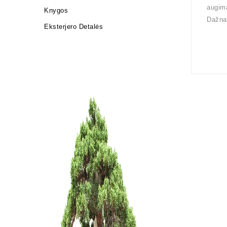
augima
Knygos
Dažnai
Eksterjero Detalės