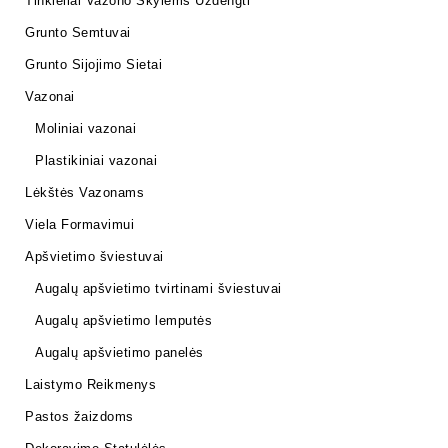
Tinkleliai Vazono Skylėms Uždengti
Grunto Semtuvai
Grunto Sijojimo Sietai
Vazonai
Moliniai vazonai
Plastikiniai vazonai
Lėkštės Vazonams
Viela Formavimui
Apšvietimo šviestuvai
Augalų apšvietimo tvirtinami šviestuvai
Augalų apšvietimo lemputės
Augalų apšvietimo panelės
Laistymo Reikmenys
Pastos žaizdoms