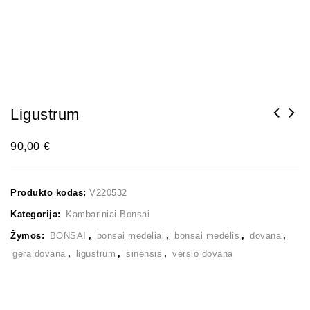
Ligustrum
90,00
€
Produkto kodas:
V220532
Kategorija:
Kambariniai Bonsai
Žymos:
BONSAI
,
bonsai medeliai
,
bonsai medelis
,
dovana
,
gera dovana
,
ligustrum
,
sinensis
,
verslo dovana