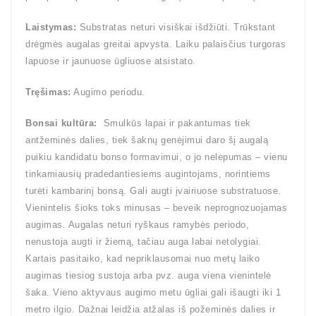
Laistymas:
Substratas neturi visiškai išdžiūti. Trūkstant
drėgmės augalas greitai apvysta. Laiku palaisčius turgoras
lapuose ir jaunuose ūgliuose atsistato.
Tręšimas:
Augimo periodu.
Bonsai kultūra:
Smulkūs lapai ir pakantumas tiek
antžeminės dalies, tiek šaknų genėjimui daro šį augalą
puikiu kandidatu bonso formavimui, o jo nelepumas – vienu
tinkamiausių pradedantiesiems augintojams, norintiems
turėti kambarinį bonsą. Gali augti įvairiuose substratuose.
Vienintelis šioks toks minusas – beveik neprognozuojamas
augimas. Augalas neturi ryškaus ramybės periodo,
nenustoja augti ir žiemą, tačiau auga labai netolygiai.
Kartais pasitaiko, kad nepriklausomai nuo metų laiko
augimas tiesiog sustoja arba pvz. auga viena vienintelė
šaka. Vieno aktyvaus augimo metu ūgliai gali išaugti iki 1
metro ilgio. Dažnai leidžia atžalas iš požeminės dalies ir