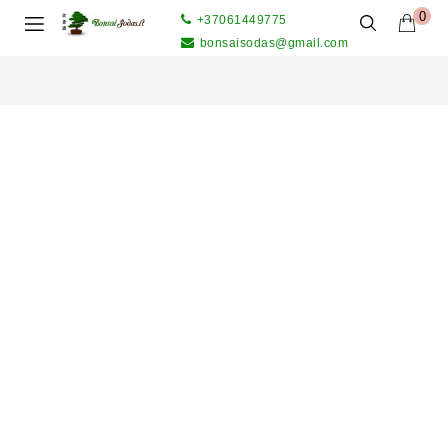
0
+37061449775
bonsaisodas@gmail.com