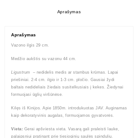
Aprašymas
Aprašymas
Vazono ilgis 29 cm.
Medžio aukštis su vazonu 44 cm.
Ligustrum
– nedidelis medis ar stambus krūmas. Lapai
priešiniai. 2-4 cm. ilgio ir 1-3 cm. pločio. Gausiai žydi
baltais nedideliais žiedais susitelkusiais į kekes. Žiedynai
formuojasi ūglių viršūnėse.
Kilęs iš Kinijos. Apie 1850m. introdukuotas JAV. Auginamas
kaip dekoratyvinis augalas, formuojamos gyvatvorės.
Vieta:
Gerai apšviesta vieta. Vasarą gali praleisti lauke,
palaipsniui pratinant prie tiesioginių saulės spindulių.