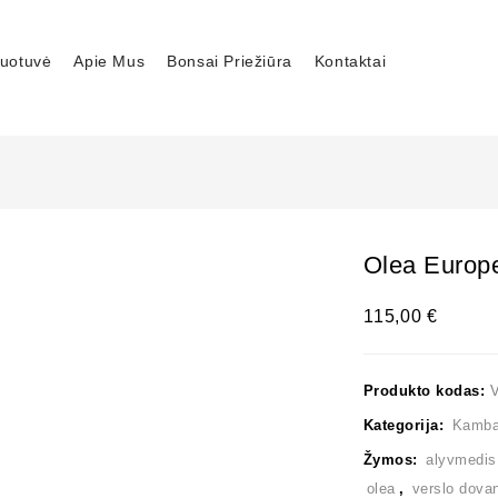
uotuvė
Apie Mus
Bonsai Priežiūra
Kontaktai
Olea Europ
115,00
€
Produkto kodas:
Kategorija:
Kambar
Žymos:
alyvmedis
olea
,
verslo dova