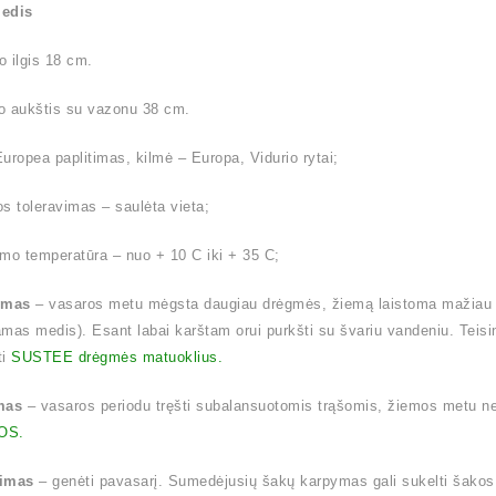
medis
 ilgis 18 cm.
o aukštis su vazonu 38 cm.
uropea paplitimas, kilmė – Europa, Vidurio rytai;
s toleravimas – saulėta vieta;
mo temperatūra – nuo + 10 C iki + 35 C;
ymas
– vasaros metu mėgsta daugiau drėgmės, žiemą laistoma mažiau (l
mas medis). Esant labai karštam orui purkšti su švariu vandeniu. Tei
ti
SUSTEE drėgmės matuoklius.
mas
– vasaros periodu tręšti subalansuotomis trąšomis, žiemos metu
OS.
imas
– genėti pavasarį. Sumedėjusių šakų karpymas gali sukelti šakos