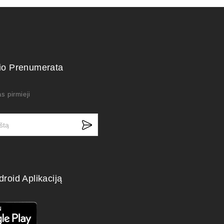
kio Prenumerata
s pirmieji
droid Aplikaciją