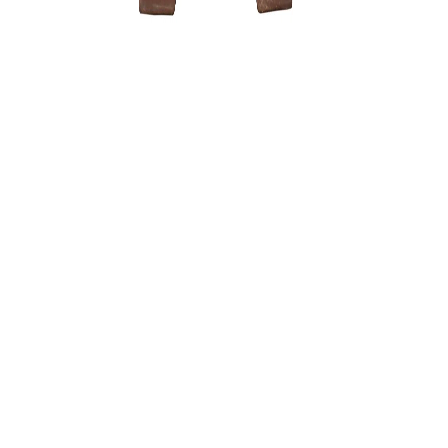
Zanthoxyl
250,00
€