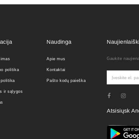
acija
Naudinga
Naujienlaiš
Gaukite naujiena
jimas
Apie mus
o politika
Kontaktai
politika
Pašto kodų paieška
s ir sąlygos
as
Atsisiųsk An