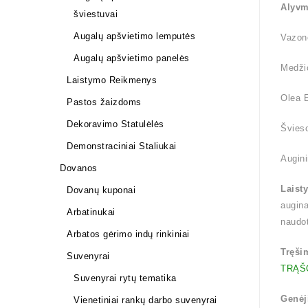
Alyv
šviestuvai
Augalų apšvietimo lemputės
Vazono
Augalų apšvietimo panelės
Medži
Laistymo Reikmenys
Olea E
Pastos žaizdoms
Dekoravimo Statulėlės
Švieso
Demonstraciniai Staliukai
Augini
Dovanos
Laist
Dovanų kuponai
augina
Arbatinukai
naudo
Arbatos gėrimo indų rinkiniai
Tręši
Suvenyrai
TRĄŠ
Suvenyrai rytų tematika
Genėj
Vienetiniai rankų darbo suvenyrai