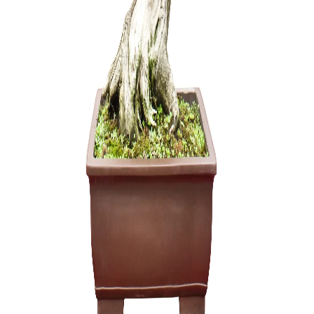
Ulmus parv
150,00
€