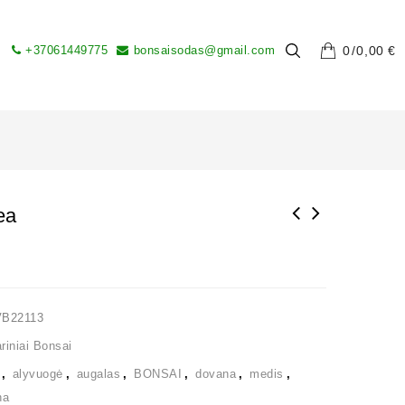
+37061449775
bonsaisodas@gmail.com
0
0,00
€
ea
VB22113
iniai Bonsai
,
alyvuogė
,
augalas
,
BONSAI
,
dovana
,
medis
,
na