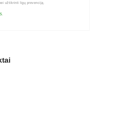
i užtikrinti ligų prevenciją.
S.
tai