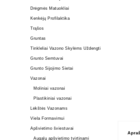
Drėgmės Matuokliai
Kenkėjų Profilaktika
Trąšos
Gruntas
Tinkleliai Vazono Skylėms Uždengti
Grunto Semtuvai
Grunto Sijojimo Sietai
Vazonai
Moliniai vazonai
Plastikiniai vazonai
Lėkštės Vazonams
Viela Formavimui
Apšvietimo šviestuvai
Apra
Augalų apšvietimo tvirtinami