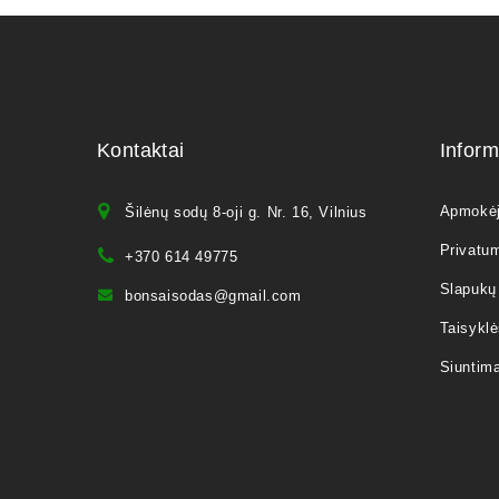
Kontaktai
Inform
Apmokė
Šilėnų sodų 8-oji g. Nr. 16, Vilnius
Privatum
+370 614 49775
Slapukų 
bonsaisodas@gmail.com
Taisyklė
Siuntim