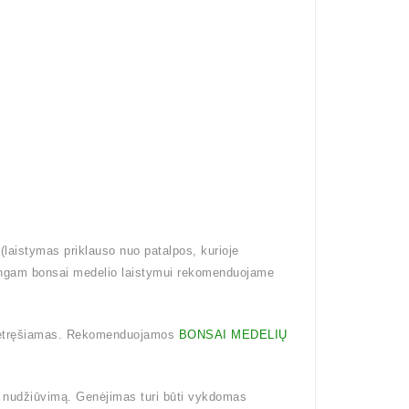
aistymas priklauso nuo patalpos, kurioje
singam bonsai medelio laistymui rekomenduojame
 netręšiamas. Rekomenduojamos
BONSAI MEDELIŲ
 nudžiūvimą. Genėjimas turi būti vykdomas