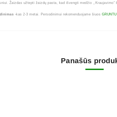
sniui. Žaizdas užtepti žaizdų pasta, kad išvengti medžio ,,Kraujavimo” be
dinimas
-kas 2-3 metai. Persodinimui rekomenduojame šiuos
GRUNTU
Panašūs produk