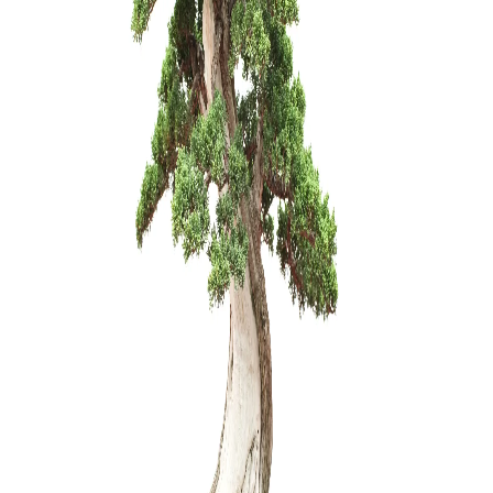
Carmona 
250,00
€