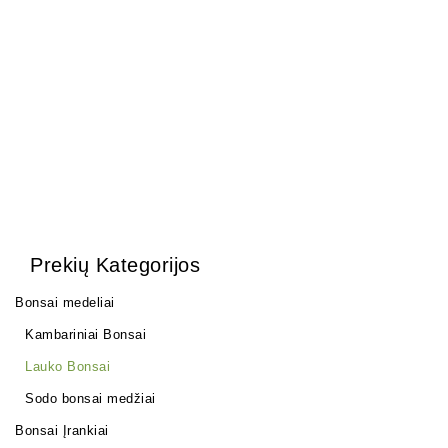
Malus Haliana (Japoninė
obelis)
650,00
€
Prekių Kategorijos
Bonsai medeliai
Kambariniai Bonsai
Lauko Bonsai
Sodo bonsai medžiai
Bonsai Įrankiai