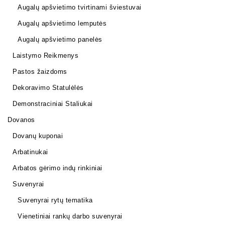
Augalų apšvietimo tvirtinami šviestuvai
Augalų apšvietimo lemputės
Augalų apšvietimo panelės
Laistymo Reikmenys
Pastos žaizdoms
Dekoravimo Statulėlės
Demonstraciniai Staliukai
Dovanos
Dovanų kuponai
Arbatinukai
Arbatos gėrimo indų rinkiniai
Suvenyrai
Suvenyrai rytų tematika
Vienetiniai rankų darbo suvenyrai