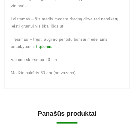
vietovėje.
Laistymas – šis medis mėgsta drėgną dirvą tad nereikėtų
leisti gruntui visiškai išdžiūti.
Tręšimas – tręšti augimo periodu bonsai medeliams
pritaikytomis
trąšomis.
Vazono skersmuo 20 cm.
Medžio aukštis 50 cm (be vazono).
Panašūs produktai