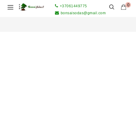
0
+37061449775
bonsaisodas@gmail.com