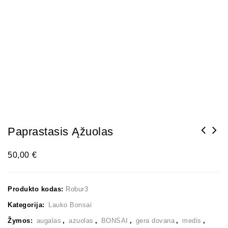
Paprastasis Ąžuolas
50,00
€
Produkto kodas:
Robur3
Kategorija:
Lauko Bonsai
Žymos:
augalas
,
azuolas
,
BONSAI
,
gera dovana
,
medis
,