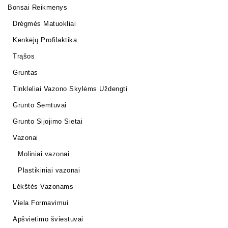
Bonsai Reikmenys
Drėgmės Matuokliai
Kenkėjų Profilaktika
Trąšos
Gruntas
Tinkleliai Vazono Skylėms Uždengti
Grunto Semtuvai
Grunto Sijojimo Sietai
Vazonai
Moliniai vazonai
Plastikiniai vazonai
Lėkštės Vazonams
Viela Formavimui
Apšvietimo šviestuvai