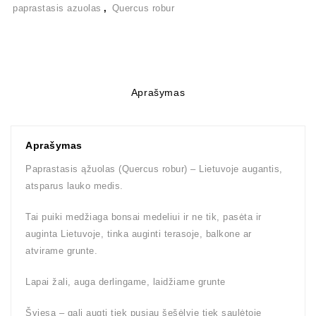
paprastasis azuolas
,
Quercus robur
Aprašymas
Aprašymas
Paprastasis ąžuolas (Quercus robur) – Lietuvoje augantis,
atsparus lauko medis.
Tai puiki medžiaga bonsai medeliui ir ne tik, pasėta ir
auginta Lietuvoje, tinka auginti terasoje, balkone ar
atvirame grunte.
Lapai žali, auga derlingame, laidžiame grunte
Šviesa – gali augti tiek pusiau šešėlyje tiek saulėtoje