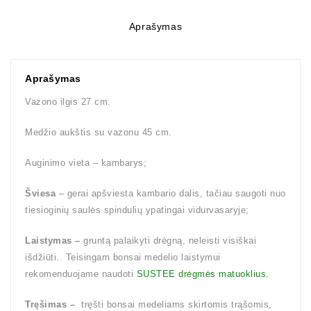
Aprašymas
Aprašymas
Vazono ilgis 27 cm.
Medžio aukštis su vazonu 45 cm.
Auginimo vieta – kambarys;
Šviesa
– gerai apšviesta kambario dalis, tačiau saugoti nuo
tiesioginių saulės spindulių ypatingai vidurvasaryje;
Laistymas –
gruntą palaikyti drėgną, neleisti visiškai
išdžiūti. Teisingam bonsai medelio laistymui
rekomenduojame naudoti
SUSTEE drėgmės matuoklius.
Tręšimas –
tręšti bonsai medeliams skirtomis trąšomis,