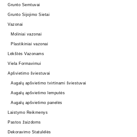
Grunto Semtuvai
Grunto Sijojimo Sietai
Vazonai
Moliniai vazonai
Plastikiniai vazonai
Lėkštės Vazonams
Viela Formavimui
Apšvietimo šviestuvai
Augalų apšvietimo tvirtinami šviestuvai
Augalų apšvietimo lemputės
Augalų apšvietimo panelės
Laistymo Reikmenys
Pastos žaizdoms
Dekoravimo Statulėlės