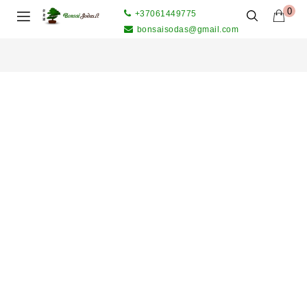
0
+37061449775
bonsaisodas@gmail.com