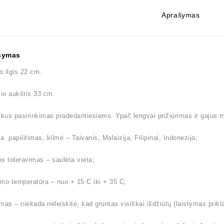
Aprašymas
šymas
 ilgis 22 cm.
io aukštis 33 cm.
ikus pasirinkimas pradedantiesiems. Ypač lengvai prižiūrimas ir gajus m
 papilitimas, kilmė – Taivanis, Malaizija, Filipinai, Indonezija;
s toleravimas – saulėta vieta;
mo temperatūra – nuo + 15 C iki + 35 C;
mas – niekada neleiskite, kad gruntas visiškai išdžiūtų (laistymas prik