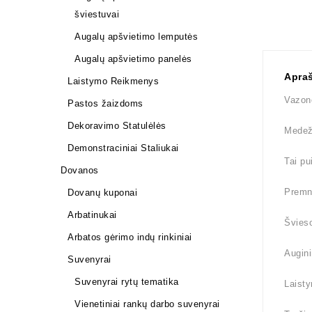
šviestuvai
Augalų apšvietimo lemputės
Augalų apšvietimo panelės
Apra
Laistymo Reikmenys
Vazono
Pastos žaizdoms
Dekoravimo Statulėlės
Medež
Demonstraciniai Staliukai
Tai pu
Dovanos
Premna
Dovanų kuponai
Arbatinukai
Švieso
Arbatos gėrimo indų rinkiniai
Augini
Suvenyrai
Suvenyrai rytų tematika
Laisty
Vienetiniai rankų darbo suvenyrai