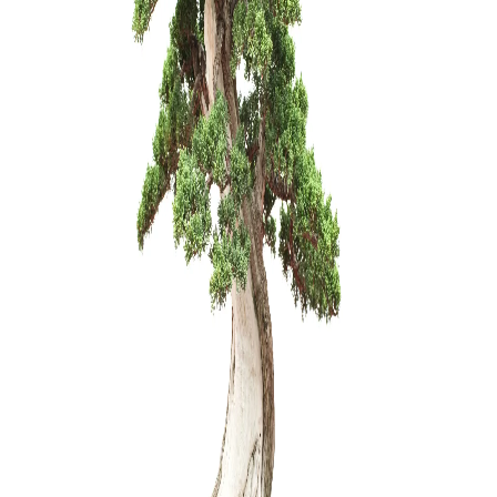
Arabica – 
150,00
€