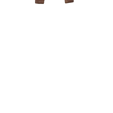
Mentelė/g
mm
10,00
€