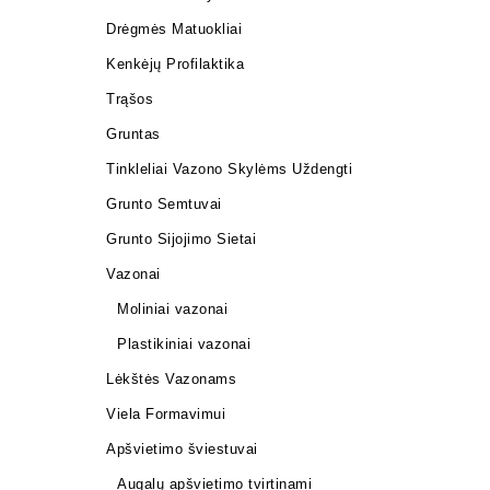
Drėgmės Matuokliai
Kenkėjų Profilaktika
Trąšos
Gruntas
Tinkleliai Vazono Skylėms Uždengti
Grunto Semtuvai
Grunto Sijojimo Sietai
Vazonai
Moliniai vazonai
Plastikiniai vazonai
Lėkštės Vazonams
Viela Formavimui
Apšvietimo šviestuvai
Augalų apšvietimo tvirtinami