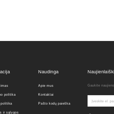
acija
Naudinga
Naujienlaiš
Gaukite naujiena
jimas
Apie mus
o politika
Kontaktai
politika
Pašto kodų paieška
s ir sąlygos