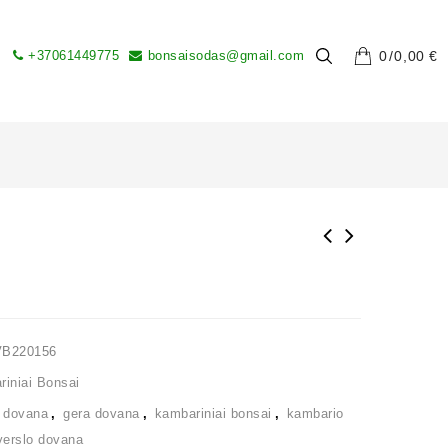
+37061449775
bonsaisodas@gmail.com
0
0,00
€
VB220156
iniai Bonsai
,
dovana
,
gera dovana
,
kambariniai bonsai
,
kambario
verslo dovana