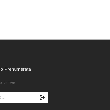
kio Prenumerata
s pirmieji