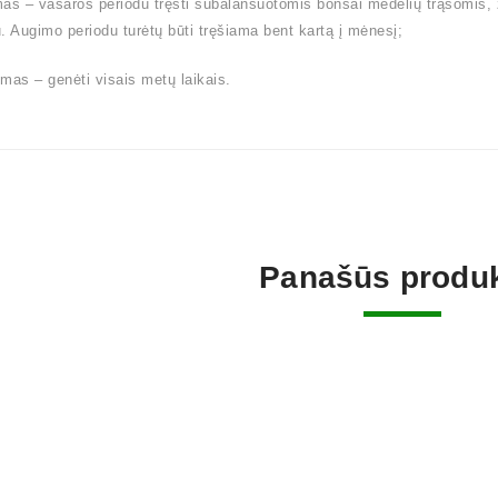
as – vasaros periodu tręšti subalansuotomis bonsai medelių trąšomis,
. Augimo periodu turėtų būti tręšiama bent kartą į mėnesį;
mas – genėti visais metų laikais.
Panašūs produk