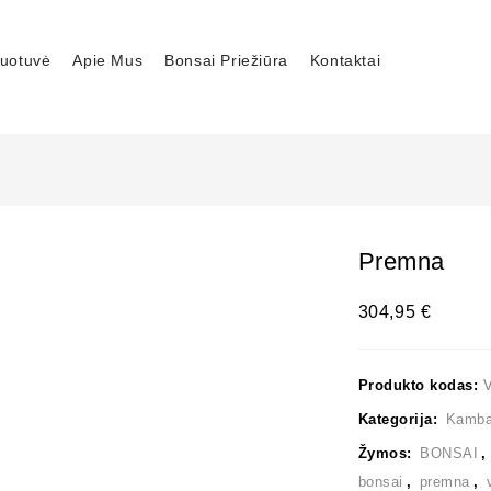
uotuvė
Apie Mus
Bonsai Priežiūra
Kontaktai
Premna
304,95
€
Produkto kodas:
Kategorija:
Kambar
Žymos:
BONSAI
bonsai
,
premna
,