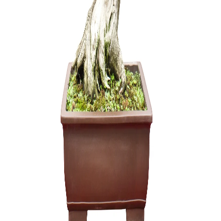
Pasta žai
25,00
€