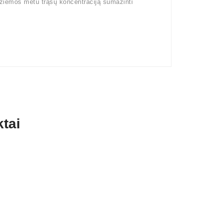
 žiemos metu trąšų koncentraciją sumažinti
tai