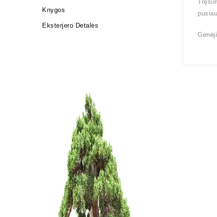
Tręšim
Knygos
pusiau
Eksterjero Detalės
Genėji