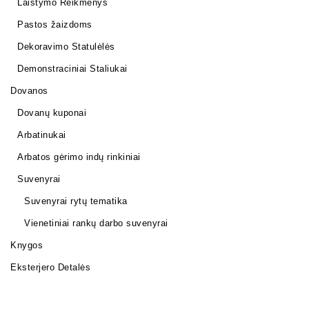
Laistymo Reikmenys
Pastos žaizdoms
Dekoravimo Statulėlės
Demonstraciniai Staliukai
Dovanos
Dovanų kuponai
Arbatinukai
Arbatos gėrimo indų rinkiniai
Suvenyrai
Suvenyrai rytų tematika
Vienetiniai rankų darbo suvenyrai
Knygos
Eksterjero Detalės