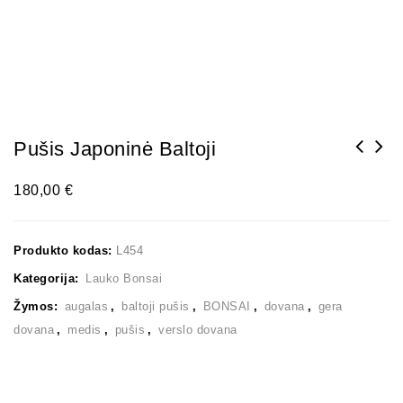
Pušis Japoninė Baltoji
180,00
€
Produkto kodas:
L454
Kategorija:
Lauko Bonsai
Žymos:
augalas
,
baltoji pušis
,
BONSAI
,
dovana
,
gera
dovana
,
medis
,
pušis
,
verslo dovana