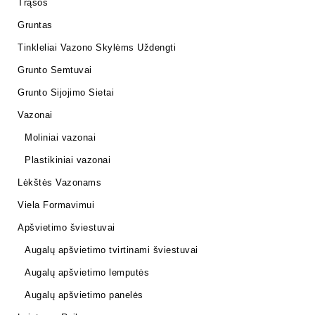
Trąšos
Gruntas
Tinkleliai Vazono Skylėms Uždengti
Grunto Semtuvai
Grunto Sijojimo Sietai
Vazonai
Moliniai vazonai
Plastikiniai vazonai
Lėkštės Vazonams
Viela Formavimui
Apšvietimo šviestuvai
Augalų apšvietimo tvirtinami šviestuvai
Augalų apšvietimo lemputės
Augalų apšvietimo panelės