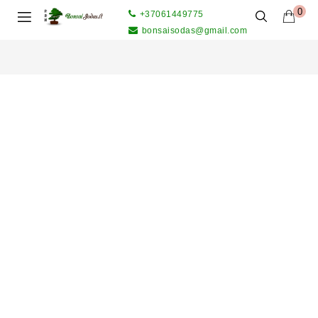
0
+37061449775
bonsaisodas@gmail.com