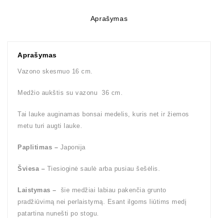
Aprašymas
Aprašymas
Vazono skesmuo 16 cm.
Medžio aukštis su vazonu 36 cm.
Tai lauke auginamas bonsai medelis, kuris net ir žiemos
metu turi augti lauke.
Paplitimas –
Japonija
Šviesa –
Tiesioginė saulė arba pusiau šešėlis.
Laistymas –
šie medžiai labiau pakenčia grunto
pradžiūvimą nei perlaistymą. Esant ilgoms liūtims medį
patartina nunešti po stogu.