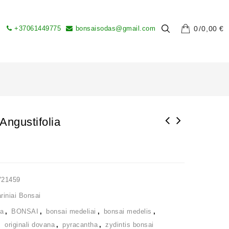
+37061449775
bonsaisodas@gmail.com
0
0,00
€
Angustifolia
V21459
iniai Bonsai
ia
,
BONSAI
,
bonsai medeliai
,
bonsai medelis
,
,
originali dovana
,
pyracantha
,
zydintis bonsai