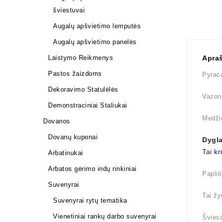
šviestuvai
Augalų apšvietimo lemputės
Augalų apšvietimo panelės
Laistymo Reikmenys
Apra
Pastos žaizdoms
Pyraca
Dekoravimo Statulėlės
Vazono
Demonstraciniai Staliukai
Medži
Dovanos
Dovanų kuponai
Dygla
Tai
kr
Arbatinukai
Arbatos gėrimo indų rinkiniai
Paplit
Suvenyrai
Tai žy
Suvenyrai rytų tematika
Vienetiniai rankų darbo suvenyrai
Šviesa