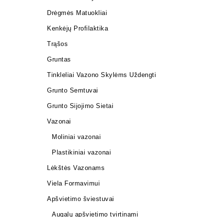
Drėgmės Matuokliai
Kenkėjų Profilaktika
Trąšos
Gruntas
Tinkleliai Vazono Skylėms Uždengti
Grunto Semtuvai
Grunto Sijojimo Sietai
Vazonai
Moliniai vazonai
Plastikiniai vazonai
Lėkštės Vazonams
Viela Formavimui
Apšvietimo šviestuvai
Augalų apšvietimo tvirtinami