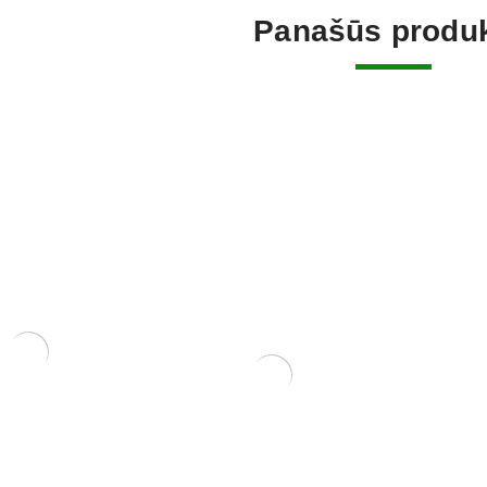
Panašūs produk
usa
Carmona 
ŽALIASIS skystas kalio
250,00
€
muilas (1 kg)