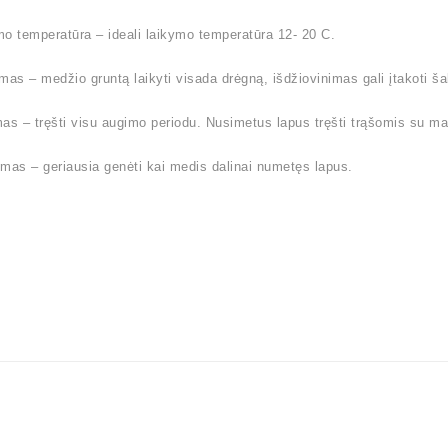
o temperatūra – ideali laikymo temperatūra 12- 20 C.
mas – medžio gruntą laikyti visada drėgną, išdžiovinimas gali įtakoti 
as – tręšti visu augimo periodu. Nusimetus lapus tręšti trąšomis su ma
mas – geriausia genėti kai medis dalinai numetęs lapus.