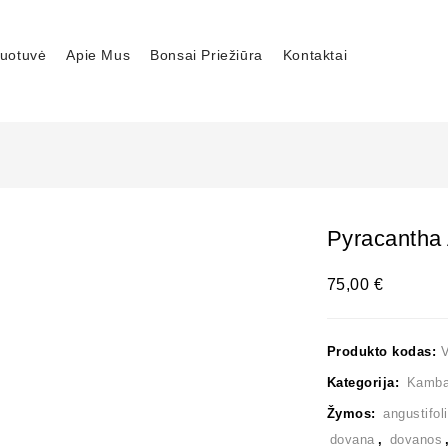
uotuvė
Apie Mus
Bonsai Priežiūra
Kontaktai
Pyracantha 
75,00
€
Produkto kodas:
Kategorija:
Kambar
Žymos:
angustifol
dovana
,
dovanos