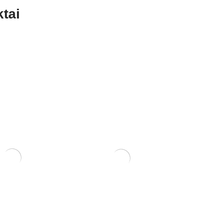
tai
Macrophylla
Trąšos Nutribonsai +eco
17,00
€