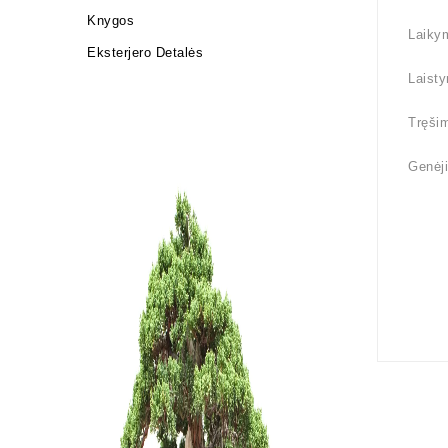
Knygos
Laikym
Eksterjero Detalės
Laisty
Tręšim
Genėji