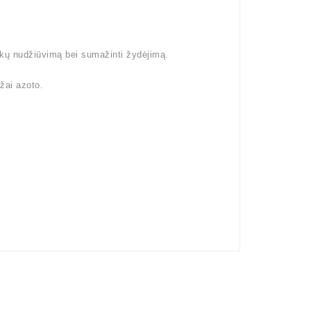
šakų nudžiūvimą bei sumažinti žydėjimą.
žai azoto.