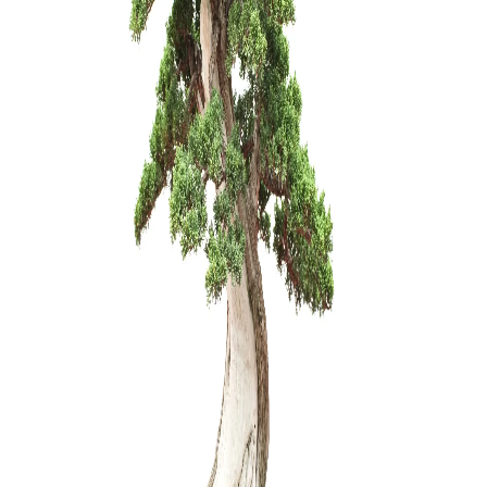
Ficus Ret
130,00
€