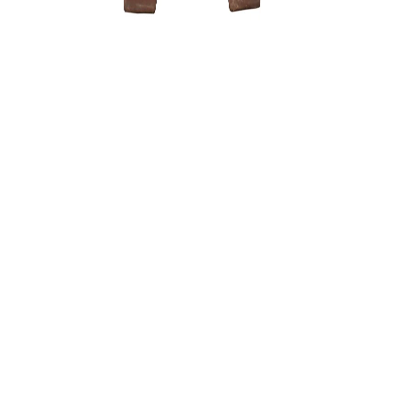
Ulmus parv
150,00
€
Pincetas/g
mm