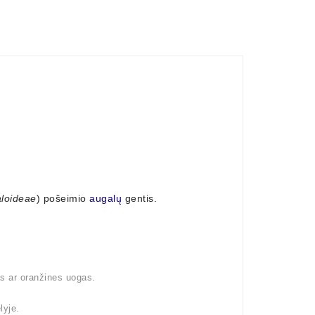
loideae
) pošeimio
augalų
gentis.
as ar oranžines uogas.
lyje.