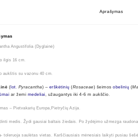
Aprašymas
šymas
ntha Angustifolia (Dyglainė)
 ilgis 16 cm.
o aukštis su vazonu 40 cm.
inė
(
lot.
Pyracantha
) –
erškėtinių
(
Rosaceae
) šeimos
obelinių
(
Ma
ūmai
ar žemi
medeliai
, užaugantys iki 4-6 m aukščio.
imas – Pietvakarių Europa,Pietryčių Azija.
dinti medis. Žydi gausiai baltais žiedais. Po žydėjimo užmezga raudon
- toleruoja saulėtas vietas. Karščiausiais mėnesiais laikyti pusiau šešė