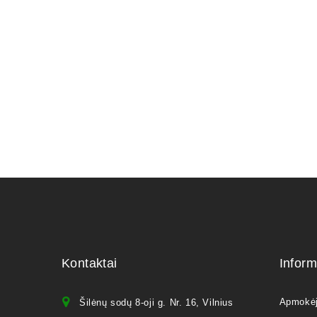
130,00
€
Kontaktai
Inform
Apmokė
Šilėnų sodų 8-oji g. Nr. 16, Vilnius