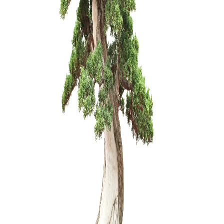
Granatme
100,00
€