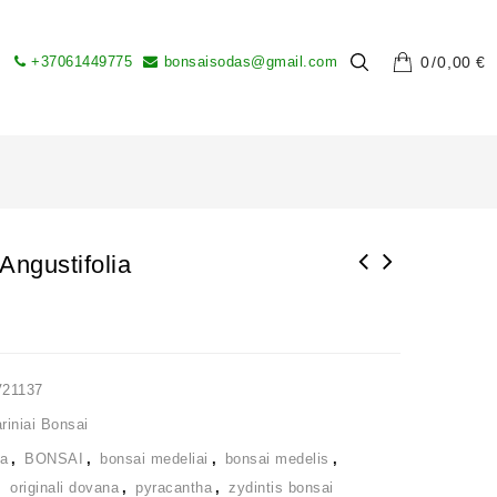
+37061449775
bonsaisodas@gmail.com
0
0,00
€
Angustifolia
V21137
iniai Bonsai
ia
,
BONSAI
,
bonsai medeliai
,
bonsai medelis
,
,
originali dovana
,
pyracantha
,
zydintis bonsai