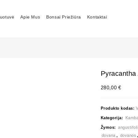
uotuvė
Apie Mus
Bonsai Priežiūra
Kontaktai
Pyracantha 
280,00
€
Produkto kodas:
Kategorija:
Kambar
Žymos:
angustifol
dovana
,
dovanos