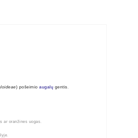
loideae
) pošeimio
augalų
gentis.
as ar oranžines uogas.
lyje.