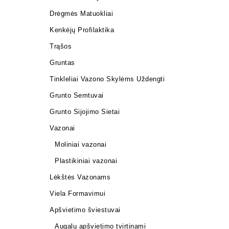
Drėgmės Matuokliai
Kenkėjų Profilaktika
Trąšos
Gruntas
Tinkleliai Vazono Skylėms Uždengti
Grunto Semtuvai
Grunto Sijojimo Sietai
Vazonai
Moliniai vazonai
Plastikiniai vazonai
Lėkštės Vazonams
Viela Formavimui
Apšvietimo šviestuvai
Augalų apšvietimo tvirtinami