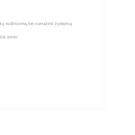
šakų nudžiūvimą bei sumažinti žydėjimą.
žai azoto.