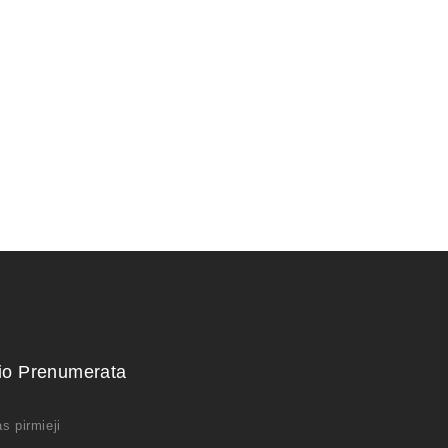
kio Prenumerata
s pirmieji