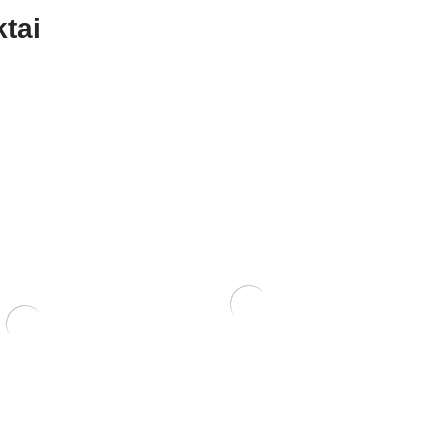
tai
Mentelė/grėbliukas, 200
mm
10,00
€