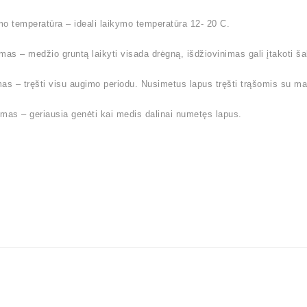
o temperatūra – ideali laikymo temperatūra 12- 20 C.
mas – medžio gruntą laikyti visada drėgną, išdžiovinimas gali įtakoti 
as – tręšti visu augimo periodu. Nusimetus lapus tręšti trąšomis su ma
mas – geriausia genėti kai medis dalinai numetęs lapus.