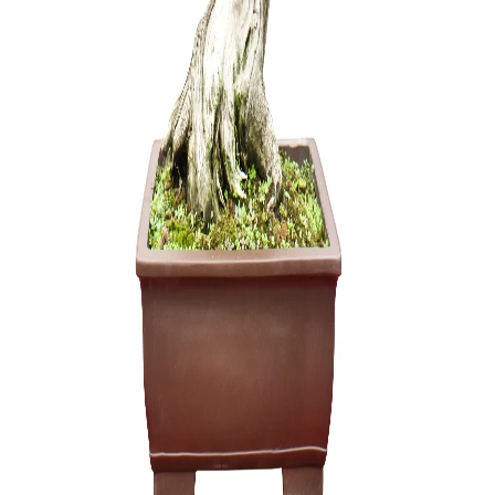
Grunto se
35,00
€