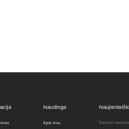
(Universali)
150,00
€
28,00
€
acija
Naudinga
Naujienlaiš
Gaukite naujiena
jimas
Apie mus