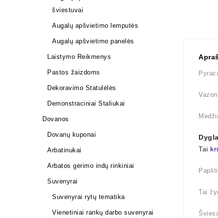
šviestuvai
Augalų apšvietimo lemputės
Augalų apšvietimo panelės
Laistymo Reikmenys
Apra
Pastos žaizdoms
Pyraca
Dekoravimo Statulėlės
Vazono
Demonstraciniai Staliukai
Medži
Dovanos
Dovanų kuponai
Dygla
Tai
kr
Arbatinukai
Arbatos gėrimo indų rinkiniai
Paplit
Suvenyrai
Tai žy
Suvenyrai rytų tematika
Vienetiniai rankų darbo suvenyrai
Šviesa