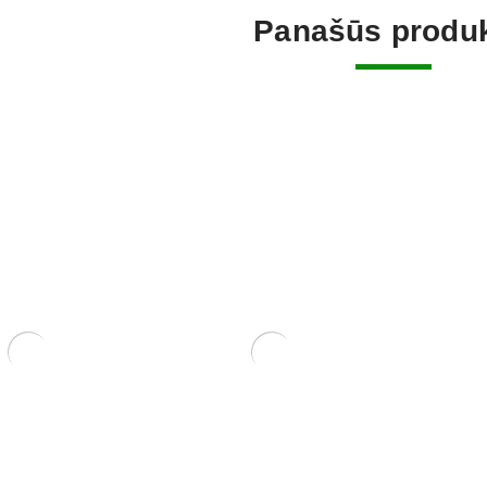
Panašūs produk
Trąšos bonsai medeliams
dis
Sesbania
12,00
€
150,00
€