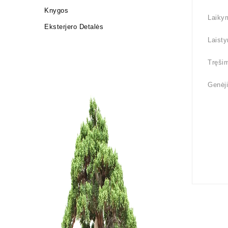
Knygos
Laikym
Eksterjero Detalės
Laisty
Tręšim
Genėji