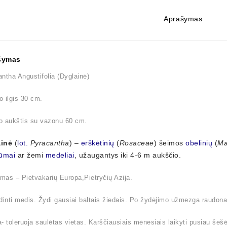
Aprašymas
šymas
ntha Angustifolia (Dyglainė)
 ilgis 30 cm.
o aukštis su vazonu 60 cm.
inė
(
lot.
Pyracantha
) –
erškėtinių
(
Rosaceae
) šeimos
obelinių
(
Ma
ūmai
ar žemi
medeliai
, užaugantys iki 4-6 m aukščio.
imas – Pietvakarių Europa,Pietryčių Azija.
dinti medis. Žydi gausiai baltais žiedais. Po žydėjimo užmezga raudon
- toleruoja saulėtas vietas. Karščiausiais mėnesiais laikyti pusiau šešė