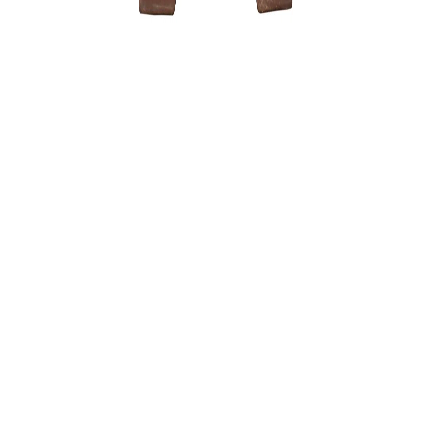
Trąšos bo
12,00
€