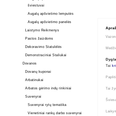
šviestuvai
Augalų apšvietimo lemputės
Augalų apšvietimo panelės
Apra
Laistymo Reikmenys
Vazon
Pastos žaizdoms
Dekoravimo Statulėlės
Medži
Demonstraciniai Staliukai
Dygla
Dovanos
Tai
kr
Dovanų kuponai
Paplit
Arbatinukai
Arbatos gėrimo indų rinkiniai
Tai žy
Suvenyrai
Šviesa
Suvenyrai rytų tematika
Laikym
Vienetiniai rankų darbo suvenyrai