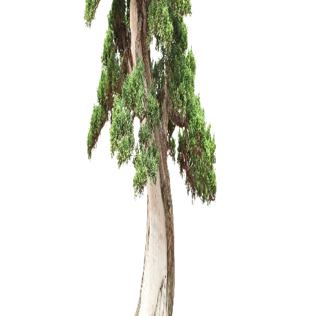
Mentelė/g
mm
10,00
€