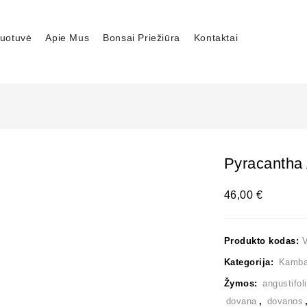
uotuvė
Apie Mus
Bonsai Priežiūra
Kontaktai
Pyracantha 
46,00
€
Produkto kodas:
Kategorija:
Kambar
Žymos:
angustifol
dovana
,
dovanos