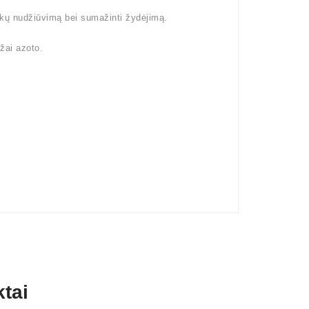
šakų nudžiūvimą bei sumažinti žydėjimą.
žai azoto.
tai