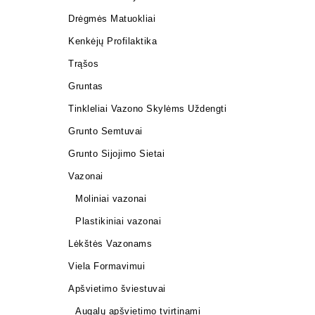
Drėgmės Matuokliai
Kenkėjų Profilaktika
Trąšos
Gruntas
Tinkleliai Vazono Skylėms Uždengti
Grunto Semtuvai
Grunto Sijojimo Sietai
Vazonai
Moliniai vazonai
Plastikiniai vazonai
Lėkštės Vazonams
Viela Formavimui
Apšvietimo šviestuvai
Augalų apšvietimo tvirtinami