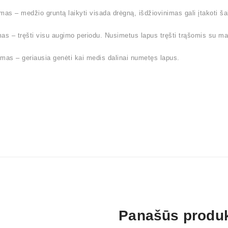
mas – medžio gruntą laikyti visada drėgną, išdžiovinimas gali įtakoti 
as – tręšti visu augimo periodu. Nusimetus lapus tręšti trąšomis su ma
mas – geriausia genėti kai medis dalinai numetęs lapus.
Panašūs produk