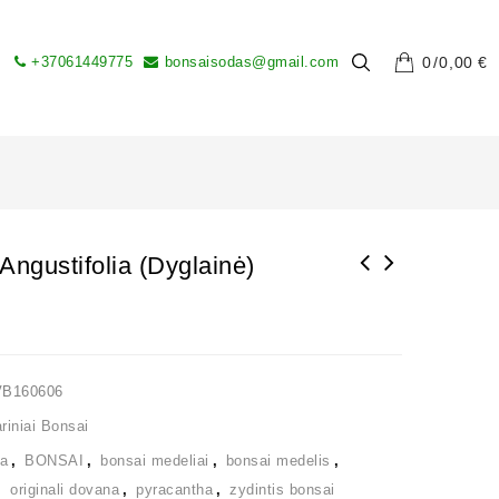
+37061449775
bonsaisodas@gmail.com
0
0,00
€
Angustifolia (Dyglainė)
VB160606
iniai Bonsai
ia
,
BONSAI
,
bonsai medeliai
,
bonsai medelis
,
,
originali dovana
,
pyracantha
,
zydintis bonsai