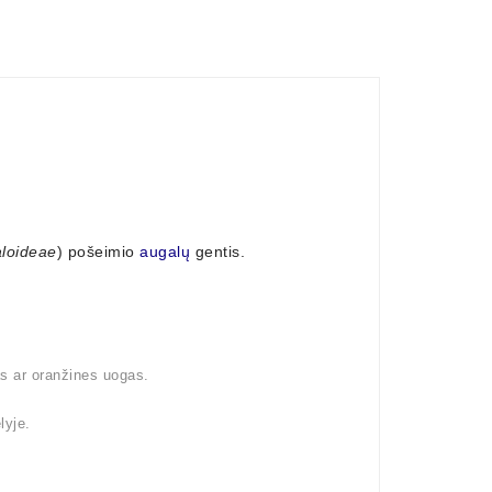
loideae
) pošeimio
augalų
gentis.
as ar oranžines uogas.
lyje.