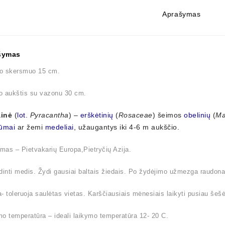
Aprašymas
šymas
o skersmuo 15 cm.
o aukštis su vazonu 30 cm.
inė
(
lot.
Pyracantha
) –
erškėtinių
(
Rosaceae
) šeimos
obelinių
(
Ma
ūmai
ar žemi
medeliai
, užaugantys iki 4-6 m aukščio.
imas – Pietvakarių Europa,Pietryčių Azija.
dinti medis. Žydi gausiai baltais žiedais. Po žydėjimo užmezga raudon
- toleruoja saulėtas vietas. Karščiausiais mėnesiais laikyti pusiau šešė
o temperatūra – ideali laikymo temperatūra 12- 20 C.