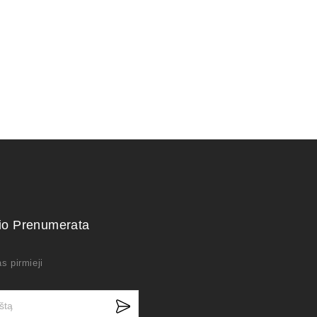
kio Prenumerata
s pirmieji