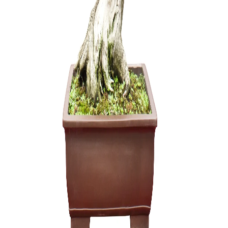
Trąšos Nu
17,00
€