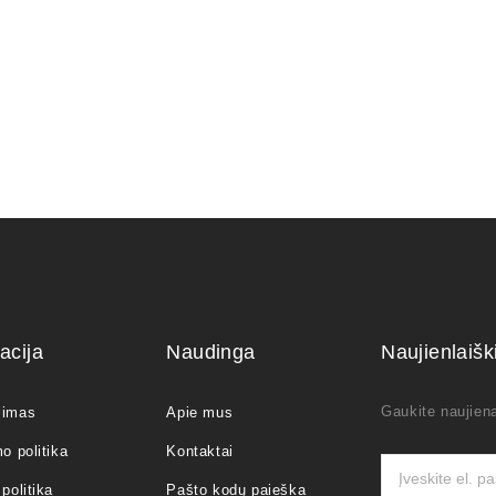
acija
Naudinga
Naujienlaiš
Gaukite naujiena
jimas
Apie mus
o politika
Kontaktai
politika
Pašto kodų paieška