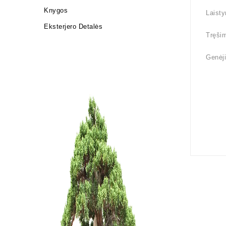
Knygos
Laisty
Eksterjero Detalės
Tręšim
Genėji