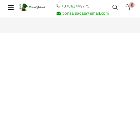
0
+37061449775
bonsaisodas@gmail.com