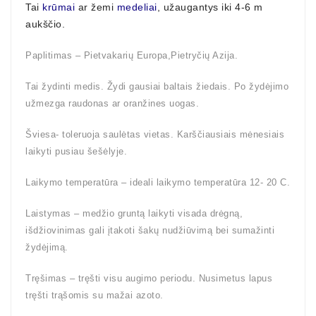
Tai
krūmai
ar žemi
medeliai
, užaugantys iki 4-6 m
aukščio.
Paplitimas – Pietvakarių Europa,Pietryčių Azija.
Tai žydinti medis. Žydi gausiai baltais žiedais. Po žydėjimo
užmezga raudonas ar oranžines uogas.
Šviesa- toleruoja saulėtas vietas. Karščiausiais mėnesiais
laikyti pusiau šešėlyje.
Laikymo temperatūra – ideali laikymo temperatūra 12- 20 C.
Laistymas – medžio gruntą laikyti visada drėgną,
išdžiovinimas gali įtakoti šakų nudžiūvimą bei sumažinti
žydėjimą.
Tręšimas – tręšti visu augimo periodu. Nusimetus lapus
tręšti trąšomis su mažai azoto.