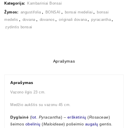
Kategorija:
Kambariniai Bonsai
Žymos:
angustifolia
,
BONSAI
,
bonsai medeliai
,
bonsai
medelis
,
dovana
,
dovanos
,
originali dovana
,
pyracantha
,
zydintis bonsai
Aprašymas
Aprašymas
Vazono ilgis 23 cm.
Medžio aukštis su vazonu 45 cm.
Dyglainė
(
lot.
Pyracantha
) –
erškėtinių
(
Rosaceae
)
šeimos
obelinių
(
Maloideae
) pošeimio
augalų
gentis.