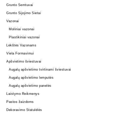
Grunto Semtuvai
Grunto Sijojimo Sietai
Vazonai
Moliniai vazonai
Plastikiniai vazonai
Lėkštės Vazonams
Viela Formavimui
Apšvietimo šviestuvai
Augalų apšvietimo tvirtinami šviestuvai
Augalų apšvietimo lemputės
Augalų apšvietimo panelės
Laistymo Reikmenys
Pastos žaizdoms
Dekoravimo Statulėlės