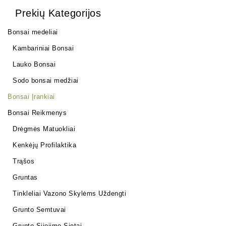
Prekių Kategorijos
Bonsai medeliai
Kambariniai Bonsai
Lauko Bonsai
Sodo bonsai medžiai
Bonsai Įrankiai
Bonsai Reikmenys
Drėgmės Matuokliai
Kenkėjų Profilaktika
Trąšos
Gruntas
Tinkleliai Vazono Skylėms Uždengti
Grunto Semtuvai
Grunto Sijojimo Sietai