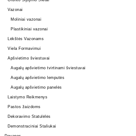
Vazonai
Moliniai vazonai
Plastikiniai vazonai
Lėkštės Vazonams
Viela Formavimui
Apšvietimo šviestuvai
Augalų apšvietimo tvirtinami šviestuvai
Augalų apšvietimo lemputės
Augalų apšvietimo panelės
Laistymo Reikmenys
Pastos žaizdoms
Dekoravimo Statulėlės
Demonstraciniai Staliukai
Dovanos