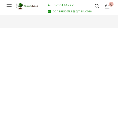
0
+37061449775
bonsaisodas@gmail.com