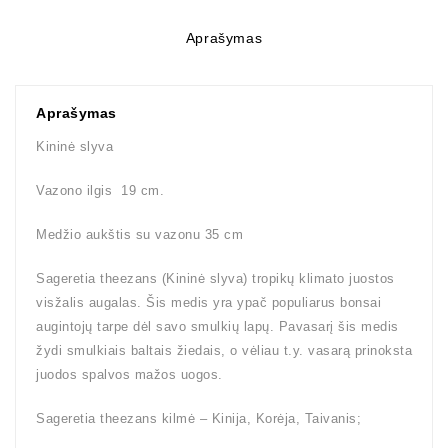
Aprašymas
Aprašymas
Kininė slyva
Vazono ilgis 19 cm.
Medžio aukštis su vazonu 35 cm
Sageretia theezans (Kininė slyva) tropikų klimato juostos
visžalis augalas. Šis medis yra ypač populiarus bonsai
augintojų tarpe dėl savo smulkių lapų. Pavasarį šis medis
žydi smulkiais baltais žiedais, o vėliau t.y. vasarą prinoksta
juodos spalvos mažos uogos.
Sageretia theezans kilmė – Kinija, Korėja, Taivanis;