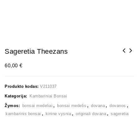
Sageretia Theezans
60,00
€
Produkto kodas:
V211037
Kategorija:
Kambariniai Bonsai
Žymos:
bonsai medeliai
,
bonsai medelis
,
dovana
,
dovanos
,
kambarinis bonsai
,
kinine vysnia
,
originali dovana
,
sageretia