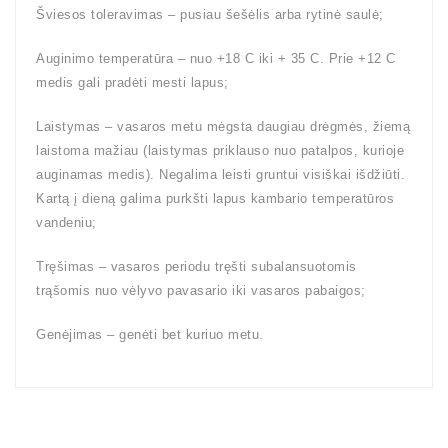
Šviesos toleravimas – pusiau šešėlis arba rytinė saulė;
Auginimo temperatūra – nuo +18 C iki + 35 C. Prie +12 C
medis gali pradėti mesti lapus;
Laistymas – vasaros metu mėgsta daugiau drėgmės, žiemą
laistoma mažiau (laistymas priklauso nuo patalpos, kurioje
auginamas medis). Negalima leisti gruntui visiškai išdžiūti.
Kartą į dieną galima purkšti lapus kambario temperatūros
vandeniu;
Tręšimas – vasaros periodu tręšti subalansuotomis
trąšomis nuo vėlyvo pavasario iki vasaros pabaigos;
Genėjimas – genėti bet kuriuo metu.