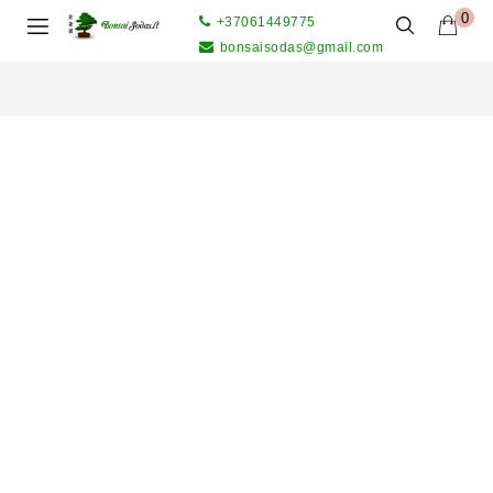
0
+37061449775
bonsaisodas@gmail.com