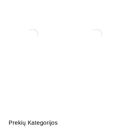
Arabica – Nile Acacia
Sesbania
150,00
€
150,00
€
Prekių Kategorijos