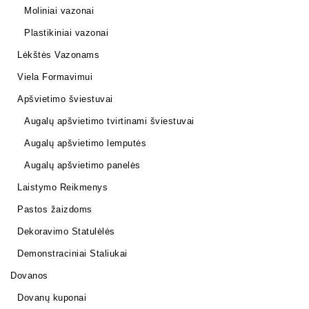
Moliniai vazonai
Plastikiniai vazonai
Lėkštės Vazonams
Viela Formavimui
Apšvietimo šviestuvai
Augalų apšvietimo tvirtinami šviestuvai
Augalų apšvietimo lemputės
Augalų apšvietimo panelės
Laistymo Reikmenys
Pastos žaizdoms
Dekoravimo Statulėlės
Demonstraciniai Staliukai
Dovanos
Dovanų kuponai