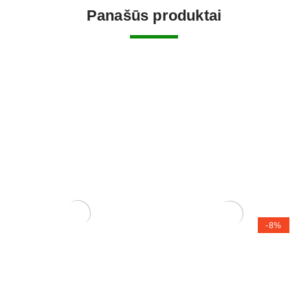
Panašūs produktai
-8%
Arabica – Nile Acacia
Zelkova (smulkialapė)
150,00
€
120,00
€
110,00
€