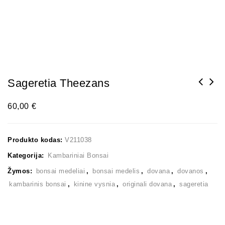
Sageretia Theezans
60,00
€
Produkto kodas:
V211038
Kategorija:
Kambariniai Bonsai
Žymos:
bonsai medeliai
,
bonsai medelis
,
dovana
,
dovanos
,
kambarinis bonsai
,
kinine vysnia
,
originali dovana
,
sageretia