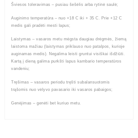
Šviesos toleravimas – pusiau šešėlis arba rytinė saulė;
Auginimo temperatūra – nuo +18 C iki + 35 C. Prie +12 C
medis gali pradėti mesti lapus;
Laistymas – vasaros metu mėgsta daugiau drėgmės, žiemą
laistoma mažiau (laistymas priklauso nuo patalpos, kurioje
auginamas medis). Negalima leisti gruntui visiškai išdžiūti.
Kartą į dieną galima purkšti lapus kambario temperatūros
vandeniu;
Tręšimas – vasaros periodu tręšti subalansuotomis
trąšomis nuo vėlyvo pavasario iki vasaros pabaigos;
Genėjimas – genėti bet kuriuo metu.