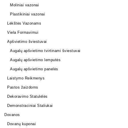
Moliniai vazonai
Plastikiniai vazonai
Lėkštės Vazonams
Viela Formavimui
Apšvietimo šviestuvai
Augalų apšvietimo tvirtinami šviestuvai
Augalų apšvietimo lemputės
Augalų apšvietimo panelės
Laistymo Reikmenys
Pastos žaizdoms
Dekoravimo Statulėlės
Demonstraciniai Staliukai
Dovanos
Dovanų kuponai