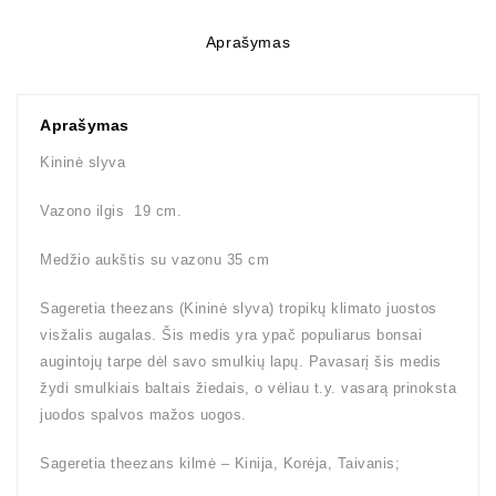
Aprašymas
Aprašymas
Kininė slyva
Vazono ilgis 19 cm.
Medžio aukštis su vazonu 35 cm
Sageretia theezans (Kininė slyva) tropikų klimato juostos
visžalis augalas. Šis medis yra ypač populiarus bonsai
augintojų tarpe dėl savo smulkių lapų. Pavasarį šis medis
žydi smulkiais baltais žiedais, o vėliau t.y. vasarą prinoksta
juodos spalvos mažos uogos.
Sageretia theezans kilmė – Kinija, Korėja, Taivanis;