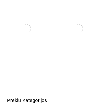
Carmona Macrophylla
Zanthoxylum Piperitium
250,00
€
150,00
€
Prekių Kategorijos