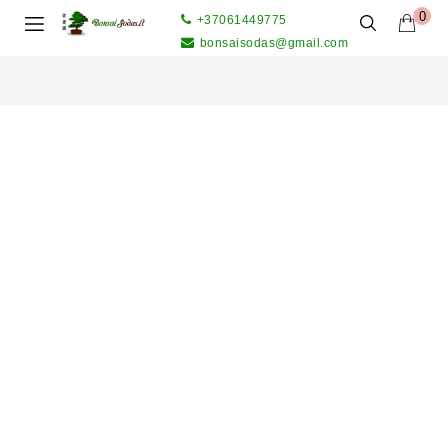
0
+37061449775
bonsaisodas@gmail.com