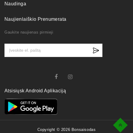
Naudinga
Naujienlaiškio Prenumerata
Gaukite naujienas pirmieji
Atsisiųsk Android Aplikaciją
Top
Copyright © 2026 Bonsaisodas