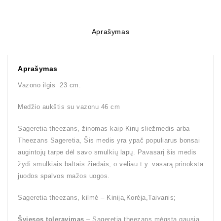
Aprašymas
Aprašymas
Vazono ilgis 23 cm.
Medžio aukštis su vazonu 46 cm
Sageretia theezans, žinomas kaip Kinų sliežmedis arba
Theezans Sageretia, Šis medis yra ypač populiarus bonsai
augintojų tarpe dėl savo smulkių lapų. Pavasarį šis medis
žydi smulkiais baltais žiedais, o vėliau t.y. vasarą prinoksta
juodos spalvos mažos uogos.
Sageretia theezans, kilmė – Kinija,Korėja,Taivanis;
Šviesos toleravimas
– Sageretia theezans mėgsta gausią,