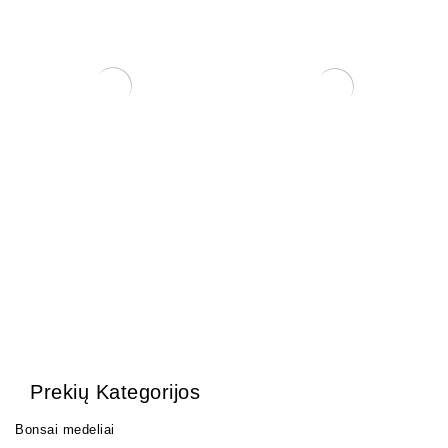
Trąšos bonsai medeliams
Zelkova (smulkialapė)
12,00
€
200,00
€
Prekių Kategorijos
Bonsai medeliai