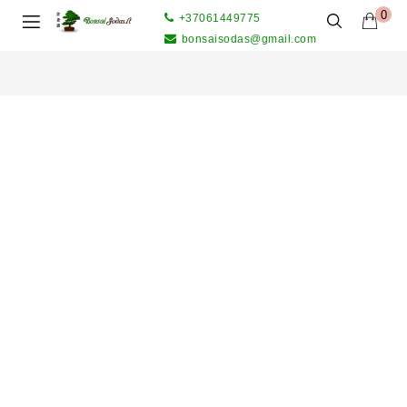
0
+37061449775
bonsaisodas@gmail.com