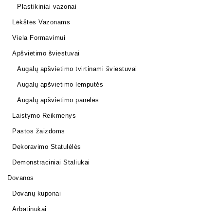
Plastikiniai vazonai
Lėkštės Vazonams
Viela Formavimui
Apšvietimo šviestuvai
Augalų apšvietimo tvirtinami šviestuvai
Augalų apšvietimo lemputės
Augalų apšvietimo panelės
Laistymo Reikmenys
Pastos žaizdoms
Dekoravimo Statulėlės
Demonstraciniai Staliukai
Dovanos
Dovanų kuponai
Arbatinukai