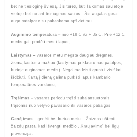
bet ne tiesioginę šviesą. Jis turėtų būti laikomas saulėtoje
vietoje bet ne ant tiesioginės saulės . Šis augalas gerai
auga patalpose su pakankama apšvietimu.
Auginimo temperatūra
– nuo +18 C iki + 35 C. Prie +12 C
medis gali pradėti mesti lapus;
Laistymas
– vasaros metu mėgsta daugiau drėgmės,
žiemą laistoma mažiau (laistymas priklauso nuo patalpos,
kurioje auginamas medis). Negalima leisti gruntui visiškai
išdžiūti. Kartą į dieną galima purkšti lapus kambario
temperatūros vandeniu;
Tręšimas
– vasaros periodu tręšti subalansuotomis
trąšomis nuo vėlyvo pavasario iki vasaros pabaigos;
Genėjimas
– genėti bet kuriuo metu. . Žaizdas uštepti
žaizdų pasta, kad išvengti medžio ,,Kraujavimo” bei ligų
prevencijai.