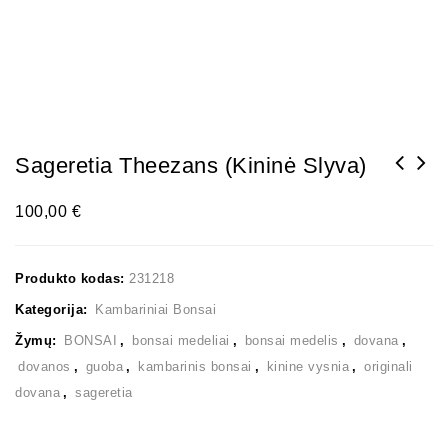
Sageretia Theezans (Kininė Slyva)
100,00
€
Produkto kodas:
231218
Kategorija:
Kambariniai Bonsai
Žymų:
BONSAI
,
bonsai medeliai
,
bonsai medelis
,
dovana
,
dovanos
,
guoba
,
kambarinis bonsai
,
kinine vysnia
,
originali
dovana
,
sageretia