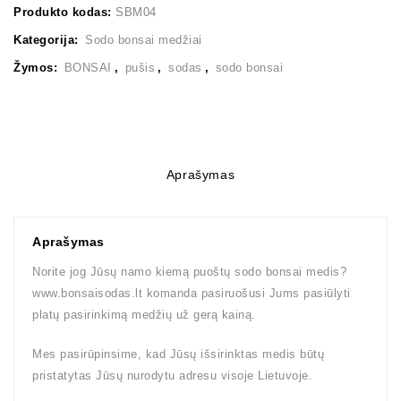
Produkto kodas:
SBM04
Kategorija:
Sodo bonsai medžiai
Žymos:
BONSAI
,
pušis
,
sodas
,
sodo bonsai
Aprašymas
Aprašymas
Norite jog Jūsų namo kiemą puoštų sodo bonsai medis?
www.bonsaisodas.lt komanda pasiruošusi Jums pasiūlyti
platų pasirinkimą medžių už gerą kainą.
Mes pasirūpinsime, kad Jūsų išsirinktas medis būtų
pristatytas Jūsų nurodytu adresu visoje Lietuvoje.