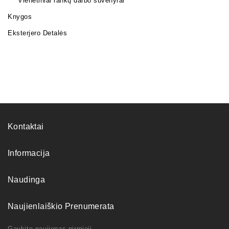
Vienetiniai rankų darbo suvenyrai
Knygos
Eksterjero Detalės
Kontaktai
Informacija
Naudinga
Naujienlaiškio Prenumerata
Gaukite naujienas pirmieji