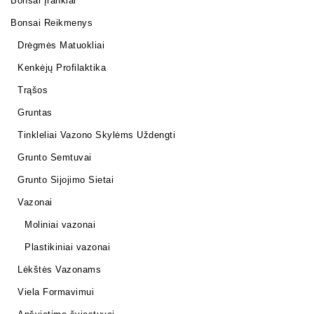
Bonsai Įrankiai
Bonsai Reikmenys
Drėgmės Matuokliai
Kenkėjų Profilaktika
Trąšos
Gruntas
Tinkleliai Vazono Skylėms Uždengti
Grunto Semtuvai
Grunto Sijojimo Sietai
Vazonai
Moliniai vazonai
Plastikiniai vazonai
Lėkštės Vazonams
Viela Formavimui