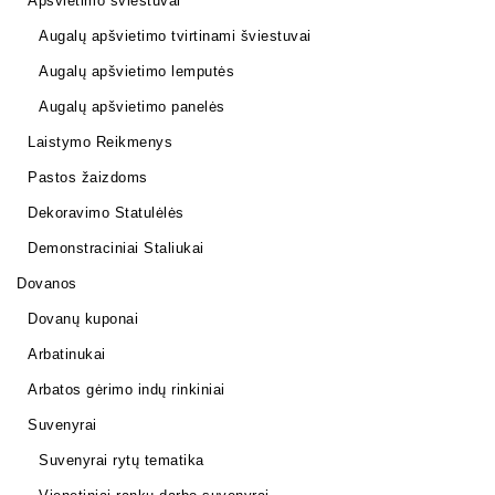
Apšvietimo šviestuvai
Augalų apšvietimo tvirtinami šviestuvai
Augalų apšvietimo lemputės
Augalų apšvietimo panelės
Laistymo Reikmenys
Pastos žaizdoms
Dekoravimo Statulėlės
Demonstraciniai Staliukai
Dovanos
Dovanų kuponai
Arbatinukai
Arbatos gėrimo indų rinkiniai
Suvenyrai
Suvenyrai rytų tematika