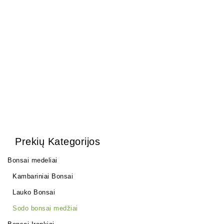
Šakų formavimo kabliai.
Pasta žaizdoms
(spygliuočiams)
22,00
€
28,00
€
Prekių Kategorijos
Bonsai medeliai
Kambariniai Bonsai
Lauko Bonsai
Sodo bonsai medžiai