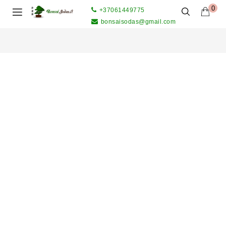
0
+37061449775
bonsaisodas@gmail.com