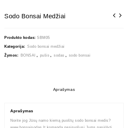
Sodo Bonsai Medžiai
Produkto kodas:
SBM05
Kategorija:
Sodo bonsai medžiai
Žymos:
BONSAI
,
pušis
,
sodas
,
sodo bonsai
Aprašymas
Aprašymas
Norite jog Jūsų namo kiemą puoštų sodo bonsai medis?
www.bonsaisodas.lt komanda pasiruošusi Jums pasiūlyti