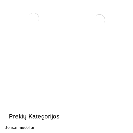
Mišinys lapuočiams su lava
Pasta žaizdoms
2 ltr.
25,00
€
6,00
€
Prekių Kategorijos
Bonsai medeliai