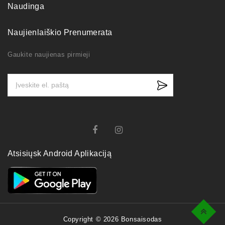
Naudinga
Naujienlaiškio Prenumerata
Gaukite naujienas pirmieji
Atsisiųsk Android Aplikaciją
Top
Copyright © 2026 Bonsaisodas