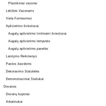
Plastikiniai vazonai
Lėkštės Vazonams
Viela Formavimui
Apšvietimo šviestuvai
Augalų apšvietimo tvirtinami šviestuvai
Augalų apšvietimo lemputės
Augalų apšvietimo panelės
Laistymo Reikmenys
Pastos žaizdoms
Dekoravimo Statulėlės
Demonstraciniai Staliukai
Dovanos
Dovanų kuponai
Arbatinukai