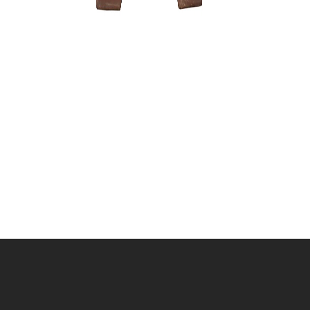
Tinklelis 
uždengti. 
1,50
€