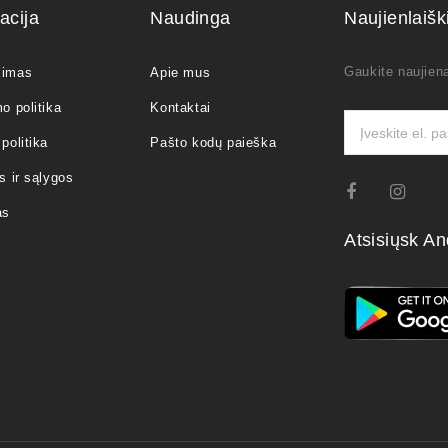
acija
Naudinga
Naujienlaiš
Gaukite naujiena
jimas
Apie mus
o politika
Kontaktai
politika
Pašto kodų paieška
s ir sąlygos
as
Atsisiųsk An