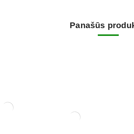
Panašūs produk
rėbliukas, 210
Trąšos Matsu Fish emulsion