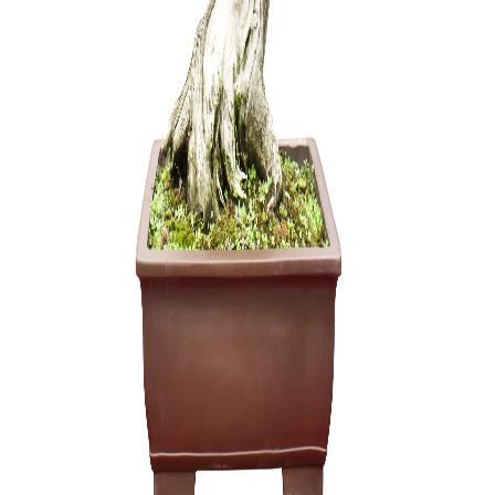
3,50
€