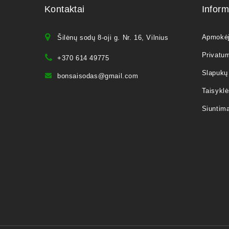
Kontaktai
Inform
Apmokė
Šilėnų sodų 8-oji g. Nr. 16, Vilnius
Privatum
+370 614 49775
Slapukų 
bonsaisodas@gmail.com
Taisyklė
Siuntim