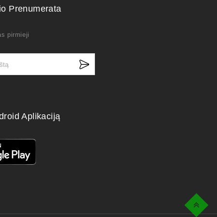
kio Prenumerata
s pirmieji
droid Aplikaciją
Top