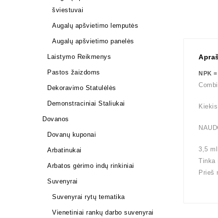
šviestuvai
Augalų apšvietimo lemputės
Augalų apšvietimo panelės
Laistymo Reikmenys
Apra
Pastos žaizdoms
NPK =
Combif
Dekoravimo Statulėlės
Demonstraciniai Staliukai
Kieki
Dovanos
NAUD
Dovanų kuponai
3,5 m
Arbatinukai
Tinka 
Arbatos gėrimo indų rinkiniai
Prieš 
Suvenyrai
Suvenyrai rytų tematika
Vienetiniai rankų darbo suvenyrai