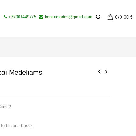
+37061449775
bonsaisodas@gmail.com
0
0,00
€
sai Medeliams
Comb2
s
,
fertilizer
,
trasos