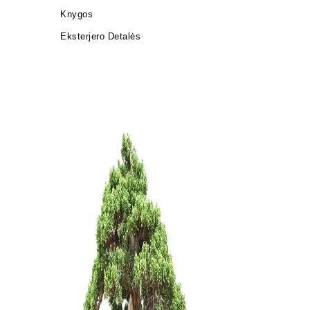
Knygos
Eksterjero Detalės
Pincetas/g
mm
20,00
€