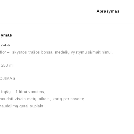
Aprašymas
šymas
 2-4-6
lor – skystos trąšos bonsai medelių vystymuisi/maitinimui.
s 250 ml
OJIMAS
l trąšų – 1 litrui vandens;
naudoti visais metų laikais, kartą per savaitę.
naudojimą gerai suplakti.