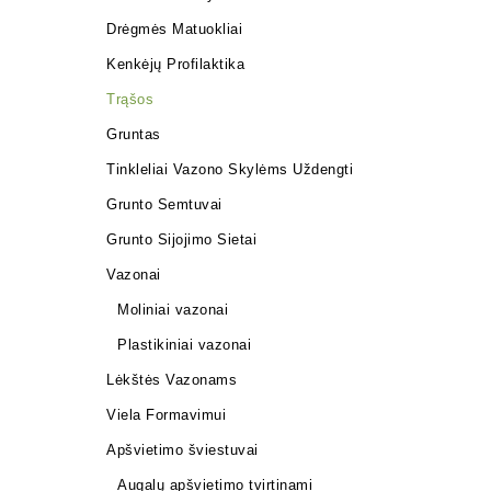
Drėgmės Matuokliai
Kenkėjų Profilaktika
Trąšos
Gruntas
Tinkleliai Vazono Skylėms Uždengti
Grunto Semtuvai
Grunto Sijojimo Sietai
Vazonai
Moliniai vazonai
Plastikiniai vazonai
Lėkštės Vazonams
Viela Formavimui
Apšvietimo šviestuvai
Augalų apšvietimo tvirtinami