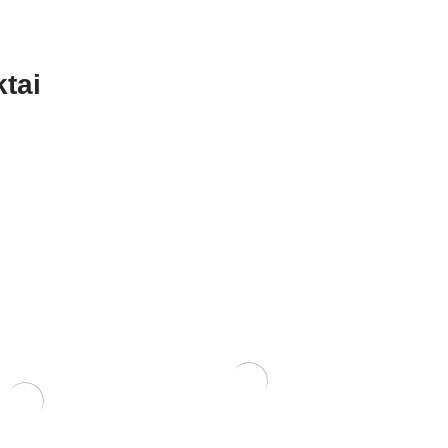
tai
Trąšos Nutribonsai +eco