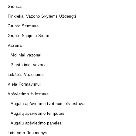
Gruntas
Tinkleliai Vazono Skylėms Uždengti
Grunto Semtuvai
Grunto Sijojimo Sietai
Vazonai
Moliniai vazonai
Plastikiniai vazonai
Lėkštės Vazonams
Viela Formavimui
Apšvietimo šviestuvai
Augalų apšvietimo tvirtinami šviestuvai
Augalų apšvietimo lemputės
Augalų apšvietimo panelės
Laistymo Reikmenys