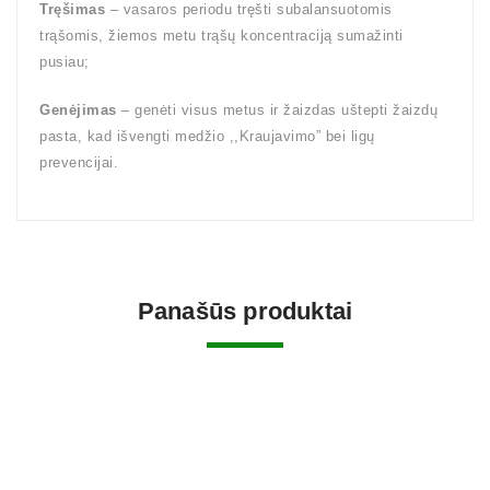
Tręšimas
– vasaros periodu tręšti subalansuotomis
trąšomis, žiemos metu trąšų koncentraciją sumažinti
pusiau;
Genėjimas
– genėti visus metus ir žaizdas uštepti žaizdų
pasta, kad išvengti medžio ,,Kraujavimo” bei ligų
prevencijai.
Panašūs produktai