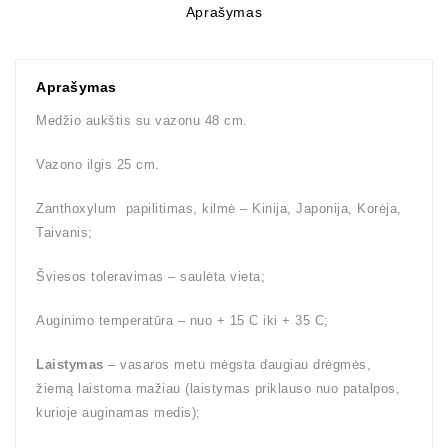
Aprašymas
Aprašymas
Medžio aukštis su vazonu 48 cm.
Vazono ilgis 25 cm.
Zanthoxylum papilitimas, kilmė – Kinija, Japonija, Korėja,
Taivanis;
Šviesos toleravimas – saulėta vieta;
Auginimo temperatūra – nuo + 15 C iki + 35 C;
Laistymas
– vasaros metu mėgsta daugiau drėgmės,
žiemą laistoma mažiau (laistymas priklauso nuo patalpos,
kurioje auginamas medis);