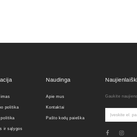
acija
Naudinga
Naujienlaiš
Gaukite naujiena
jimas
Apie mus
o politika
Kontaktai
politika
Pašto kodų paieška
s ir sąlygos