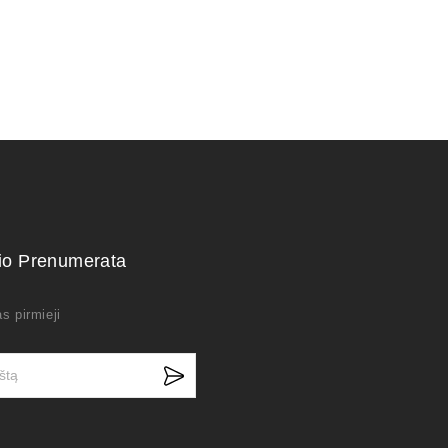
kio Prenumerata
s pirmieji