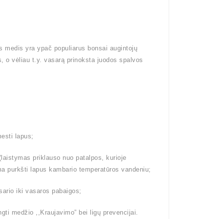
is medis yra ypač populiarus bonsai augintojų
, o vėliau t.y. vasarą prinoksta juodos spalvos
esti lapus;
aistymas priklauso nuo patalpos, kurioje
lima purkšti lapus kambario temperatūros vandeniu;
ario iki vasaros pabaigos;
gti medžio ,,Kraujavimo” bei ligų prevencijai.