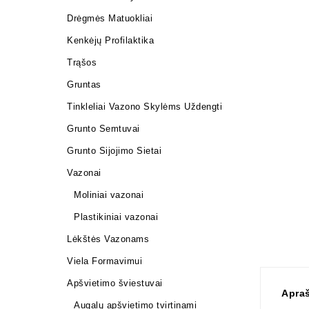
Drėgmės Matuokliai
Kenkėjų Profilaktika
Trąšos
Gruntas
Tinkleliai Vazono Skylėms Uždengti
Grunto Semtuvai
Grunto Sijojimo Sietai
Vazonai
Moliniai vazonai
Plastikiniai vazonai
Lėkštės Vazonams
Viela Formavimui
Apšvietimo šviestuvai
Apra
Augalų apšvietimo tvirtinami