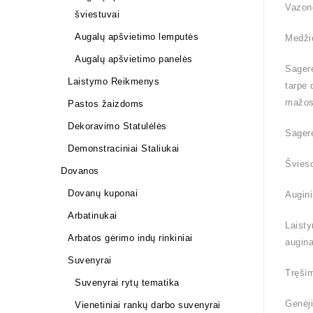
Vazon
šviestuvai
Augalų apšvietimo lemputės
Medži
Augalų apšvietimo panelės
Sagere
Laistymo Reikmenys
tarpe 
mažos
Pastos žaizdoms
Dekoravimo Statulėlės
Sagere
Demonstraciniai Staliukai
Švieso
Dovanos
Dovanų kuponai
Augini
Arbatinukai
Laisty
Arbatos gėrimo indų rinkiniai
augina
Suvenyrai
Tręšim
Suvenyrai rytų tematika
Genėji
Vienetiniai rankų darbo suvenyrai