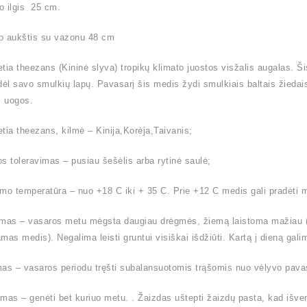
o ilgis 25 cm.
o aukštis su vazonu 48 cm
tia theezans (Kininė slyva) tropikų klimato juostos visžalis augalas. Š
dėl savo smulkių lapų. Pavasarį šis medis žydi smulkiais baltais žiedais
 uogos.
tia theezans, kilmė – Kinija,Korėja,Taivanis;
s toleravimas – pusiau šešėlis arba rytinė saulė;
mo temperatūra – nuo +18 C iki + 35 C. Prie +12 C medis gali pradėti m
mas – vasaros metu mėgsta daugiau drėgmės, žiemą laistoma mažiau (l
mas medis). Negalima leisti gruntui visiškai išdžiūti. Kartą į dieną ga
as – vasaros periodu tręšti subalansuotomis trąšomis nuo vėlyvo pavas
mas – genėti bet kuriuo metu. . Žaizdas uštepti žaizdų pasta, kad išven