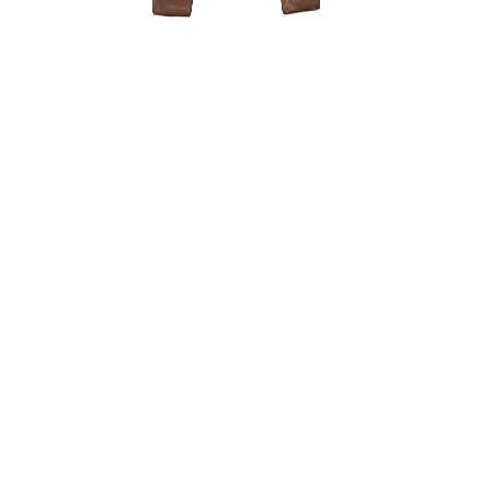
Zanthoxyl
150,00
€