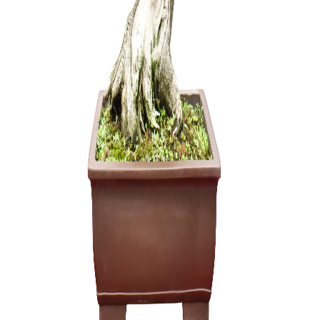
Granatme
100,00
€