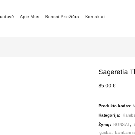
uotuvė
Apie Mus
Bonsai Priežiūra
Kontaktai
Sageretia T
85,00
€
Produkto kodas:
Kategorija:
Kambar
Žymų:
BONSAI
,
guoba
,
kambarini