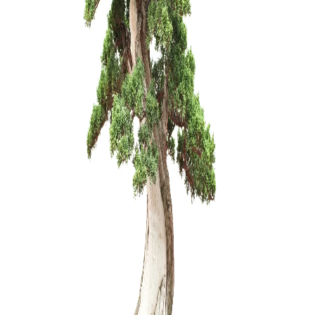
Trąšos Ma
(žuvų emul
25,00
€