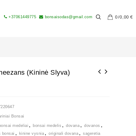
+37061449775
bonsaisodas@gmail.com
0
0,00
€
heezans (Kininė Slyva)
V220647
iniai Bonsai
bonsai medeliai
,
bonsai medelis
,
dovana
,
dovanos
,
s bonsai
,
kinine vysnia
,
originali dovana
,
sageretia