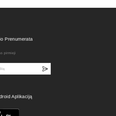
kio Prenumerata
s pirmieji
droid Aplikaciją