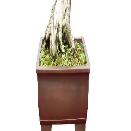
Ulmus parv
150,00
€