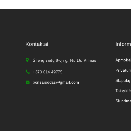
Kontaktai
Inform
Apmokė
Šilėnų sodų 8-oji g. Nr. 16, Vilnius
Privatum
+370 614 49775
Slapukų 
bonsaisodas@gmail.com
Taisyklė
Siuntim