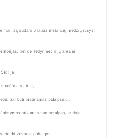
šeimai. Ją sudaro 6 lapus metančių medžių rūšys,
eritorijas, bet dėl ledynmečio jų arealai
Sicilija ;
 saulėtoje vietoje;
dis turi būti pratinamas palaipsniui;
aistymas priklauso nuo patalpos, kurioje
ario iki vasaros pabaigos;