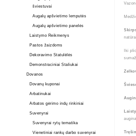
Vazon
šviestuvai
Augalų apšvietimo lemputės
Medži
Augalų apšvietimo panelės
Skirp
Laistymo Reikmenys
natūra
Pastos žaizdoms
Iki pl
Dekoravimo Statulėlės
sumaž
Demonstraciniai Staliukai
Zelko
Dovanos
Dovanų kuponai
Švies
Arbatinukai
Augin
Arbatos gėrimo indų rinkiniai
Laist
Suvenyrai
augin
Suvenyrai rytų tematika
Tręši
Vienetiniai rankų darbo suvenyrai