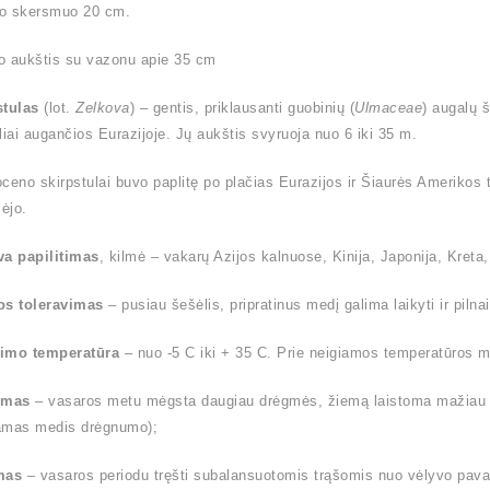
o skersmuo 20 cm.
o aukštis su vazonu apie 35 cm
stulas
(lot.
Zelkova
) – gentis, priklausanti guobinių (
Ulmaceae
) augalų 
liai augančios Eurazijoje. Jų aukštis svyruoja nuo 6 iki 35 m.
ioceno skirpstulai buvo paplitę po plačias Eurazijos ir Šiaurės Amerikos t
ėjo.
va papilitimas
, kilmė – vakarų Azijos kalnuose, Kinija, Japonija, Kreta, 
os toleravimas
– pusiau šešėlis, pripratinus medį galima laikyti ir pilnai
imo temperatūra
– nuo -5 C iki + 35 C. Prie neigiamos temperatūros me
ymas
– vasaros metu mėgsta daugiau drėgmės, žiemą laistoma mažiau (l
amas medis drėgnumo);
mas
– vasaros periodu tręšti subalansuotomis trąšomis nuo vėlyvo pavas