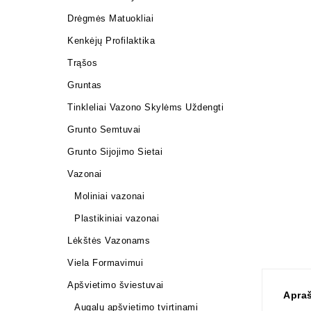
Drėgmės Matuokliai
Kenkėjų Profilaktika
Trąšos
Gruntas
Tinkleliai Vazono Skylėms Uždengti
Grunto Semtuvai
Grunto Sijojimo Sietai
Vazonai
Moliniai vazonai
Plastikiniai vazonai
Lėkštės Vazonams
Viela Formavimui
Apšvietimo šviestuvai
Apra
Augalų apšvietimo tvirtinami