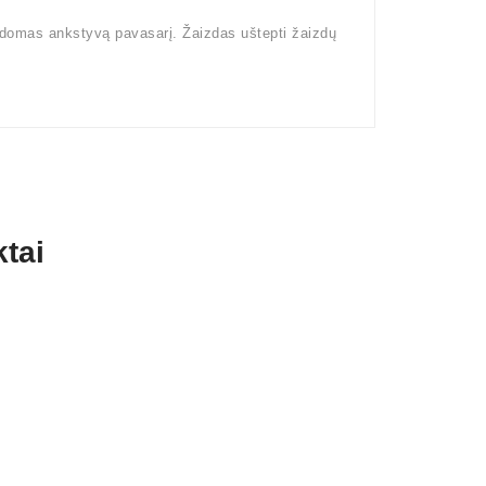
kdomas ankstyvą pavasarį. Žaizdas uštepti žaizdų
tai