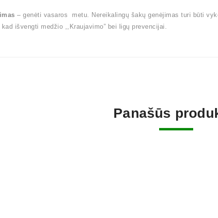
imas
– genėti vasaros metu. Nereikalingų šakų genėjimas turi būti vy
 kad išvengti medžio ,,Kraujavimo” bei ligų prevencijai.
Panašūs produk