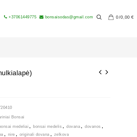
+37061449775
bonsaisodas@gmail.com
0
0,00
€
ulkialapė)
V20410
iniai Bonsai
bonsai medeliai
,
bonsai medelis
,
dovana
,
dovanos
,
ba
,
nire
,
originali dovana
,
zelkova