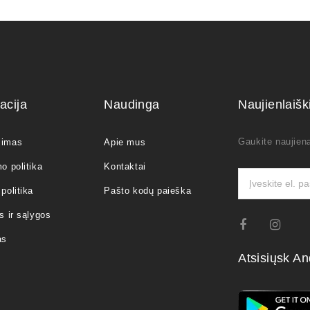
acija
Naudinga
Naujienlaiš
Gaukite naujiena
jimas
Apie mus
o politika
Kontaktai
politika
Pašto kodų paieška
s ir sąlygos
as
Atsisiųsk An