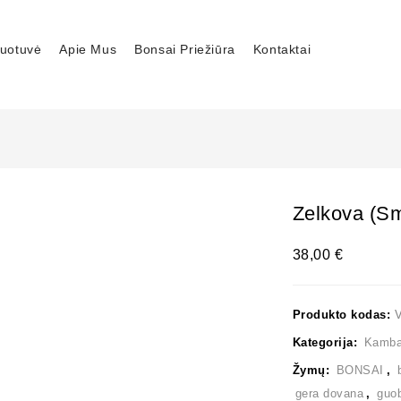
uotuvė
Apie Mus
Bonsai Priežiūra
Kontaktai
Zelkova (sm
38,00
€
Produkto kodas:
Kategorija:
Kambar
Žymų:
BONSAI
,
gera dovana
,
guo