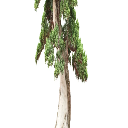
Trąšos Nu
17,00
€