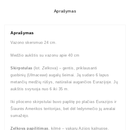
Aprašymas
Aprašymas
Vazono skersmuo 24 cm.
Medžio aukštis su vazonu apie 40 cm
Skirpstulas
(lot.
Zelkova
) – gentis, priklausanti
guobinių (
Ulmaceae
) augalų šeimai. Ją sudaro 6 lapus
metančių medžių rūšys, natūraliai augančios Eurazijoje. Jų
aukštis svyruoja nuo 6 iki 35 m.
Iki plioceno skirpstulai buvo paplitę po plačias Eurazijos ir
Šiaurės Amerikos teritorijas, bet dėl ledynmečio jų arealai
sumažėjo.
Zelkova papilitimas
, kilmė – vakarų Azijos kalnuose,