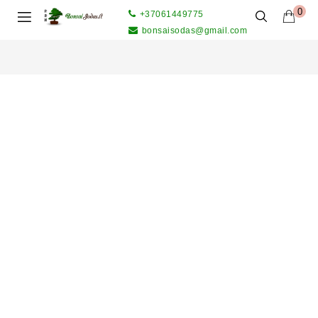
0
+37061449775
bonsaisodas@gmail.com