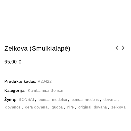
Zelkova (smulkialapė)
65,00
€
Produkto kodas:
V20422
Kategorija:
Kambariniai Bonsai
Žymų:
BONSAI
,
bonsai medeliai
,
bonsai medelis
,
dovana
,
dovanos
,
gera dovana
,
guoba
,
nire
,
originali dovana
,
zelkova