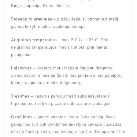
Kinija, Japonija, Kreta, Sicilija ;
Šviesos toleravimas
– pusiau šešėlis, pripratinus medį
galima laikyti ir pilnai saulėtoje vietoje;
Auginimo temperatūra
– nuo -5 C iki + 35 C. Prie
neigiamos temperatūros medis turi būti pratinamas
palaipsniui;
Laistymas
– vasaros metu mėgsta daugiau drėgmės,
žiemą laistoma mažiau (laistymas priklauso nuo patalpos,
kurioje auginamas medis drėgnumo);
Tręšimas
– vasaros periodu tręšti subalansuotomis
trąšomis nuo vėlyvo pavasario iki vasaros pabaigos;
Genėjimas
– genėti vasaros metu. Nereikalingų šakų
genėjimas turi būti vykdomas ankstyvą pavasarį. Žaizdas
uštepti žaizdų pasta, kad išvengti medžio ,,Kraujavimo” bei