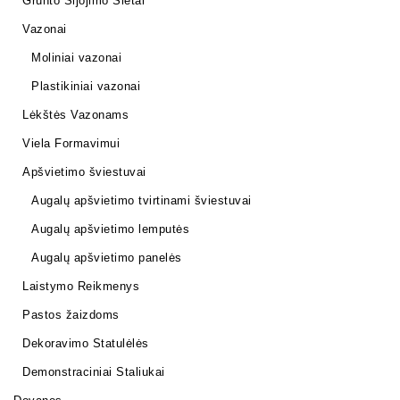
Grunto Sijojimo Sietai
Vazonai
Moliniai vazonai
Plastikiniai vazonai
Lėkštės Vazonams
Viela Formavimui
Apšvietimo šviestuvai
Augalų apšvietimo tvirtinami šviestuvai
Augalų apšvietimo lemputės
Augalų apšvietimo panelės
Laistymo Reikmenys
Pastos žaizdoms
Dekoravimo Statulėlės
Demonstraciniai Staliukai