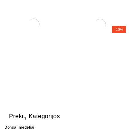
-10%
Trąšos Nutribonsai +eco
Zelkova (smulkialapė)
17,00
€
200,00
€
180,00
€
Prekių Kategorijos
Bonsai medeliai