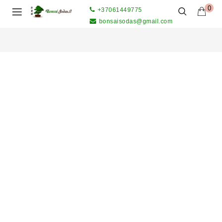
0
+37061449775
bonsaisodas@gmail.com