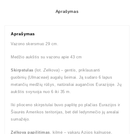
Aprašymas
Aprašymas
Vazono skersmuo 29 cm.
Medžio aukštis su vazonu apie 43 cm
Skirpstulas
(lot.
Zelkova
) – gentis, priklausanti
guobinių (
Ulmaceae
) augalų šeimai. Ją sudaro 6 lapus
metančių medžių rūšys, natūraliai augančios Eurazijoje. Jų
aukštis svyruoja nuo 6 iki 35 m.
Iki plioceno skirpstulai buvo paplitę po plačias Eurazijos ir
Šiaurės Amerikos teritorijas, bet dėl ledynmečio jų arealai
sumažėjo.
Zelkova papilitimas
, kilmė – vakarų Azijos kalnuose,