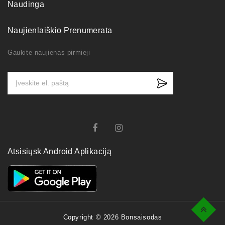
Naudinga
Naujienlaiškio Prenumerata
Gaukite naujienas pirmieji
Atsisiųsk Android Aplikaciją
Top
Copyright © 2026 Bonsaisodas