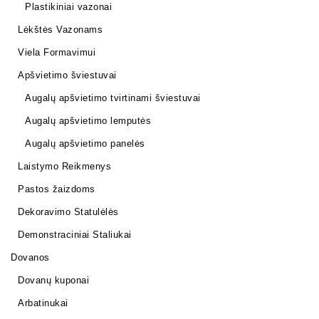
Plastikiniai vazonai
Lėkštės Vazonams
Viela Formavimui
Apšvietimo šviestuvai
Augalų apšvietimo tvirtinami šviestuvai
Augalų apšvietimo lemputės
Augalų apšvietimo panelės
Laistymo Reikmenys
Pastos žaizdoms
Dekoravimo Statulėlės
Demonstraciniai Staliukai
Dovanos
Dovanų kuponai
Arbatinukai