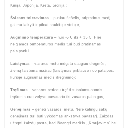
Kinija, Japonija, Kreta, Sicilija ;
Šviesos toleravimas
– pusiau šešėlis, pripratinus medį
galima laikyti ir pilnai saulėtoje vietoje;
Auginimo temperatūra
– nuo -5 C iki + 35 C. Prie
neigiamos temperatūros medis turi būti pratinamas
palaipsniui;
Laistymas
– vasaros metu mėgsta daugiau drėgmės,
žiemą laistoma mažiau (laistymas priklauso nuo patalpos,
kurioje auginamas medis drėgnumo);
Tręšimas
– vasaros periodu tręšti subalansuotomis
trąšomis nuo vėlyvo pavasario iki vasaros pabaigos;
Genėjimas
– genėti vasaros metu. Nereikalingų šakų
genėjimas turi būti vykdomas ankstyvą pavasarį. Žaizdas
uštepti žaizdų pasta, kad išvengti medžio ,,Kraujavimo” bei