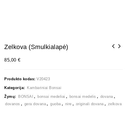
Zelkova (smulkialapė)
85,00
€
Produkto kodas:
V20423
Kategorija:
Kambariniai Bonsai
Žymų:
BONSAI
,
bonsai medeliai
,
bonsai medelis
,
dovana
,
dovanos
,
gera dovana
,
guoba
,
nire
,
originali dovana
,
zelkova