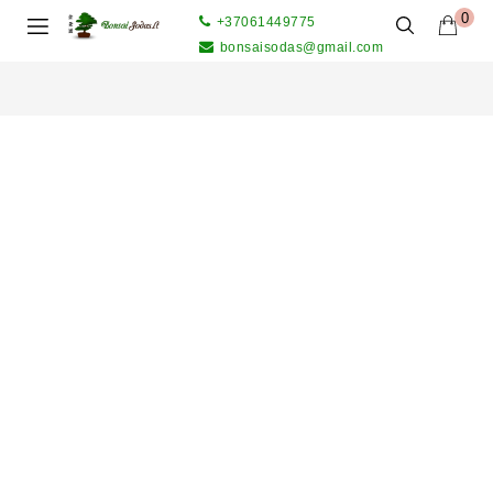
0
+37061449775
bonsaisodas@gmail.com