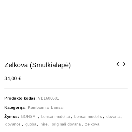
Zelkova (smulkialapė)
BONSAI MEDELIŲ GRUNTAS AKADAMA HARD QUALITY,
34,00
€
3-5mm, 4 LTR. PAKUOTĖJE
Produkto kodas:
VB1600601
Kategorija:
Kambariniai Bonsai
Žymos:
BONSAI
,
bonsai medeliai
,
bonsai medelis
,
dovana
,
dovanos
,
guoba
,
nire
,
originali dovana
,
zelkova