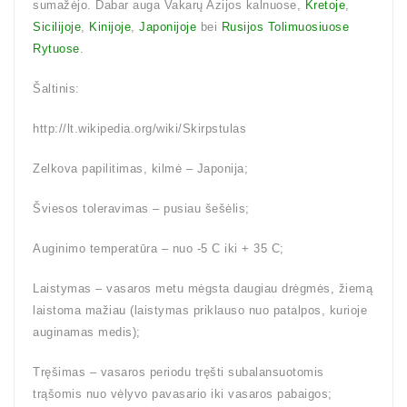
sumažėjo. Dabar auga Vakarų Azijos kalnuose,
Kretoje
,
Sicilijoje
,
Kinijoje
,
Japonijoje
bei
Rusijos Tolimuosiuose
Rytuose
.
Šaltinis:
http://lt.wikipedia.org/wiki/Skirpstulas
Zelkova papilitimas, kilmė – Japonija;
Šviesos toleravimas – pusiau šešėlis;
Auginimo temperatūra – nuo -5 C iki + 35 C;
Laistymas – vasaros metu mėgsta daugiau drėgmės, žiemą
laistoma mažiau (laistymas priklauso nuo patalpos, kurioje
auginamas medis);
Tręšimas – vasaros periodu tręšti subalansuotomis
trąšomis nuo vėlyvo pavasario iki vasaros pabaigos;