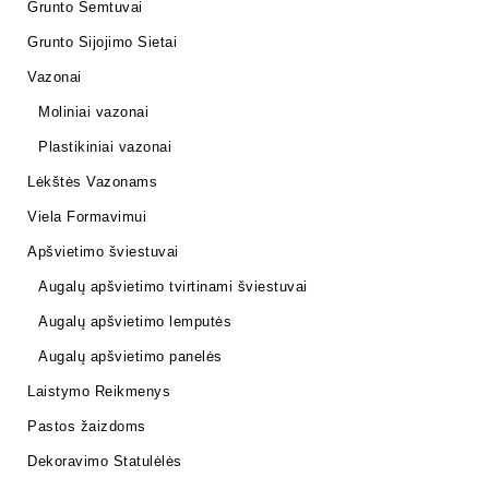
Grunto Semtuvai
Grunto Sijojimo Sietai
Vazonai
Moliniai vazonai
Plastikiniai vazonai
Lėkštės Vazonams
Viela Formavimui
Apšvietimo šviestuvai
Augalų apšvietimo tvirtinami šviestuvai
Augalų apšvietimo lemputės
Augalų apšvietimo panelės
Laistymo Reikmenys
Pastos žaizdoms
Dekoravimo Statulėlės