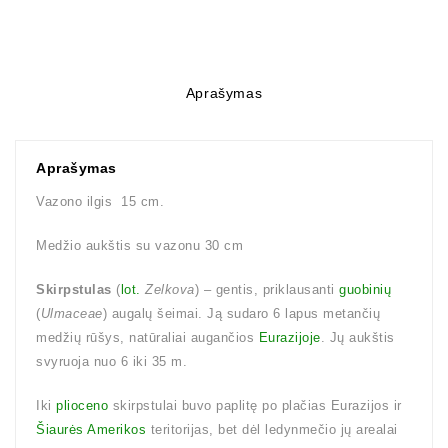
Aprašymas
Aprašymas
Vazono ilgis 15 cm.
Medžio aukštis su vazonu 30 cm
Skirpstulas
(
lot.
Zelkova
) – gentis, priklausanti
guobinių
(
Ulmaceae
) augalų šeimai. Ją sudaro 6 lapus metančių
medžių rūšys, natūraliai augančios
Eurazijoje
. Jų aukštis
svyruoja nuo 6 iki 35 m.
Iki
plioceno
skirpstulai buvo paplitę po plačias Eurazijos ir
Šiaurės Amerikos
teritorijas, bet dėl ledynmečio jų arealai