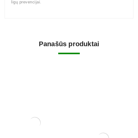
ligų prevencijai.
Panašūs produktai
Grunto semtuvas plastikinis
3 dalių .