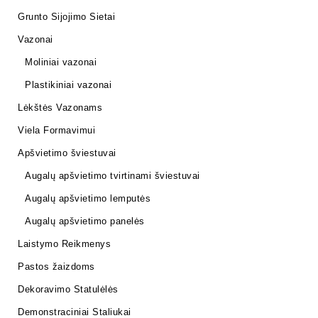
Grunto Sijojimo Sietai
Vazonai
Moliniai vazonai
Plastikiniai vazonai
Lėkštės Vazonams
Viela Formavimui
Apšvietimo šviestuvai
Augalų apšvietimo tvirtinami šviestuvai
Augalų apšvietimo lemputės
Augalų apšvietimo panelės
Laistymo Reikmenys
Pastos žaizdoms
Dekoravimo Statulėlės
Demonstraciniai Staliukai