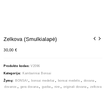
Zelkova (smulkialapė)
30,00
€
Produkto kodas:
V2096
Kategorija:
Kambariniai Bonsai
Žymų:
BONSAI
,
bonsai medeliai
,
bonsai medelis
,
dovana
,
dovanos
,
gera dovana
,
guoba
,
nire
,
originali dovana
,
zelkova