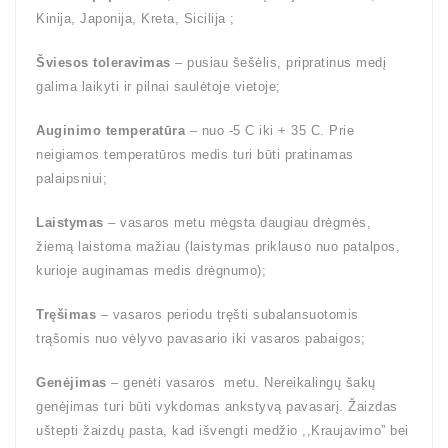
Kinija, Japonija, Kreta, Sicilija ;
Šviesos toleravimas
– pusiau šešėlis, pripratinus medį
galima laikyti ir pilnai saulėtoje vietoje;
Auginimo temperatūra
– nuo -5 C iki + 35 C. Prie
neigiamos temperatūros medis turi būti pratinamas
palaipsniui;
Laistymas
– vasaros metu mėgsta daugiau drėgmės,
žiemą laistoma mažiau (laistymas priklauso nuo patalpos,
kurioje auginamas medis drėgnumo);
Tręšimas
– vasaros periodu tręšti subalansuotomis
trąšomis nuo vėlyvo pavasario iki vasaros pabaigos;
Genėjimas
– genėti vasaros metu. Nereikalingų šakų
genėjimas turi būti vykdomas ankstyvą pavasarį. Žaizdas
uštepti žaizdų pasta, kad išvengti medžio ,,Kraujavimo” bei