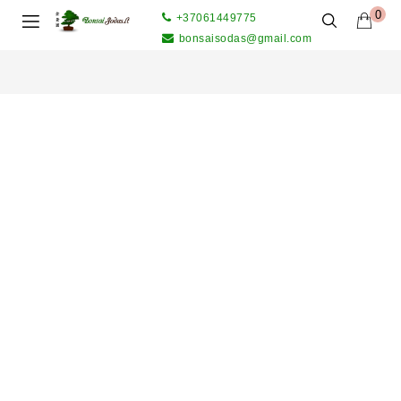
0
+37061449775
bonsaisodas@gmail.com