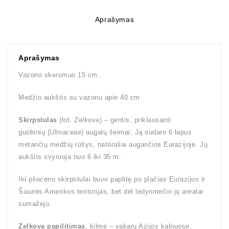
Aprašymas
Aprašymas
Vazono skersmuo 15 cm.
Medžio aukštis su vazonu apie 40 cm
Skirpstulas
(lot.
Zelkova
) – gentis, priklausanti
guobinių (
Ulmaceae
) augalų šeimai. Ją sudaro 6 lapus
metančių medžių rūšys, natūraliai augančios Eurazijoje. Jų
aukštis svyruoja nuo 6 iki 35 m.
Iki plioceno skirpstulai buvo paplitę po plačias Eurazijos ir
Šiaurės Amerikos teritorijas, bet dėl ledynmečio jų arealai
sumažėjo.
Zelkova papilitimas
, kilmė – vakarų Azijos kalnuose,