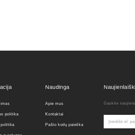
acija
Naudinga
Naujienlaiš
Gaukite naujiena
jimas
Apie mus
o politika
Kontaktai
politika
Pašto kodų paieška