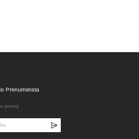
kio Prenumerata
s pirmieji