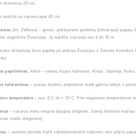
o skersmuo 20 cm.
o aukštis su vazonu apie 40 cm
stulas
(lot.
Zelkova
) – gentis, priklausanti guobinių (
Ulmaceae
) augalų 
liai augančios Eurazijoje. Jų aukštis svyruoja nuo 6 iki 35 m.
ioceno skirpstulai buvo paplitę po plačias Eurazijos ir Šiaurės Amerikos t
ėjo.
va papilitimas
, kilmė – vakarų Azijos kalnuose, Kinija, Japonija, Kreta, 
os toleravimas
– pusiau šešėlis, pripratinus medį galima laikyti ir pilnai
imo temperatūra
– nuo -5 C iki + 35 C. Prie neigiamos temperatūros me
ymas
– vasaros metu mėgsta daugiau drėgmės, žiemą laistoma mažiau (l
amas medis drėgnumo);
mas
– vasaros periodu tręšti subalansuotomis trąšomis nuo vėlyvo pavas