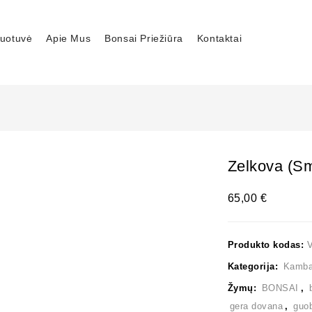
uotuvė
Apie Mus
Bonsai Priežiūra
Kontaktai
Zelkova (sm
65,00
€
Produkto kodas:
Kategorija:
Kambar
Žymų:
BONSAI
,
gera dovana
,
guo