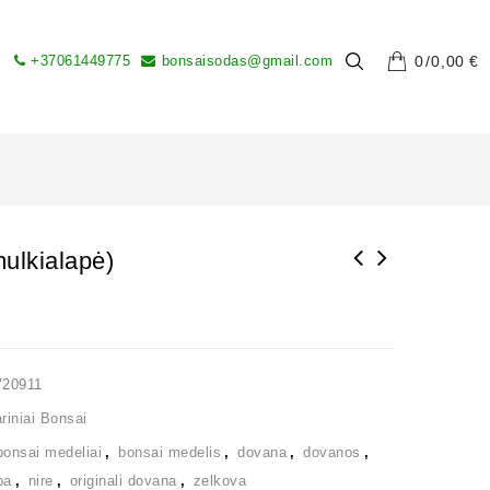
+37061449775
bonsaisodas@gmail.com
0
0,00
€
ulkialapė)
V20911
iniai Bonsai
bonsai medeliai
,
bonsai medelis
,
dovana
,
dovanos
,
ba
,
nire
,
originali dovana
,
zelkova