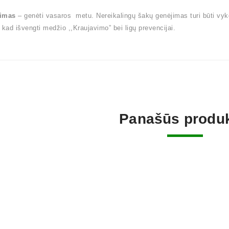
imas
– genėti vasaros metu. Nereikalingų šakų genėjimas turi būti vy
 kad išvengti medžio ,,Kraujavimo” bei ligų prevencijai.
Panašūs produk