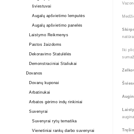
Vazon
šviestuvai
Augalų apšvietimo lemputės
Medži
Augalų apšvietimo panelės
Skirp
Laistymo Reikmenys
natūra
Pastos žaizdoms
Iki pl
Dekoravimo Statulėlės
sumaž
Demonstraciniai Staliukai
Zelko
Dovanos
Dovanų kuponai
Švies
Arbatinukai
Augin
Arbatos gėrimo indų rinkiniai
Laist
Suvenyrai
augin
Suvenyrai rytų tematika
Tręši
Vienetiniai rankų darbo suvenyrai