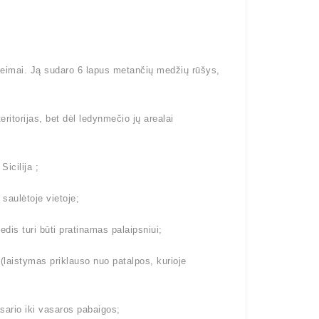
šeimai. Ją sudaro 6 lapus metančių medžių rūšys,
eritorijas, bet dėl ledynmečio jų arealai
Sicilija ;
 saulėtoje vietoje;
dis turi būti pratinamas palaipsniui;
aistymas priklauso nuo patalpos, kurioje
ario iki vasaros pabaigos;