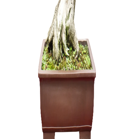
Arabica – 
150,00
€