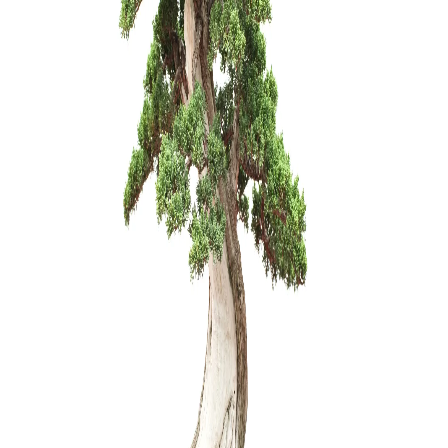
Grunto se
35,00
€