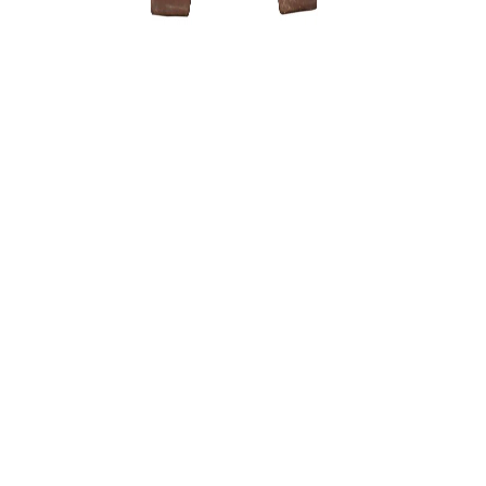
Zelkova (
150,00
€