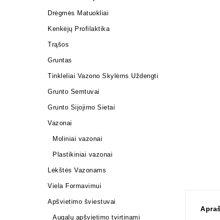
Drėgmės Matuokliai
Kenkėjų Profilaktika
Trąšos
Gruntas
Tinkleliai Vazono Skylėms Uždengti
Grunto Semtuvai
Grunto Sijojimo Sietai
Vazonai
Moliniai vazonai
Plastikiniai vazonai
Lėkštės Vazonams
Viela Formavimui
Apšvietimo šviestuvai
Apra
Augalų apšvietimo tvirtinami