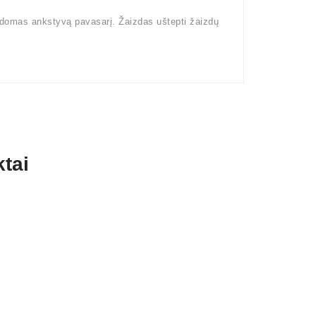
kdomas ankstyvą pavasarį. Žaizdas uštepti žaizdų
tai