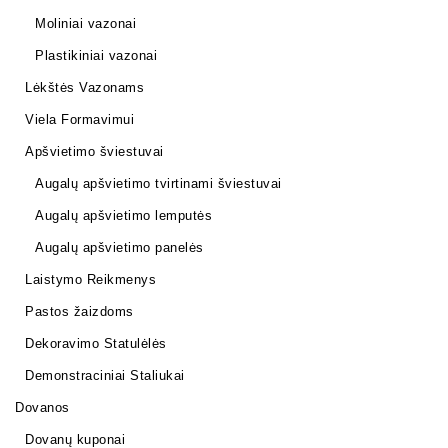
Moliniai vazonai
Plastikiniai vazonai
Lėkštės Vazonams
Viela Formavimui
Apšvietimo šviestuvai
Augalų apšvietimo tvirtinami šviestuvai
Augalų apšvietimo lemputės
Augalų apšvietimo panelės
Laistymo Reikmenys
Pastos žaizdoms
Dekoravimo Statulėlės
Demonstraciniai Staliukai
Dovanos
Dovanų kuponai