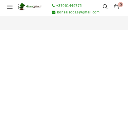
0
+37061449775
bonsaisodas@gmail.com