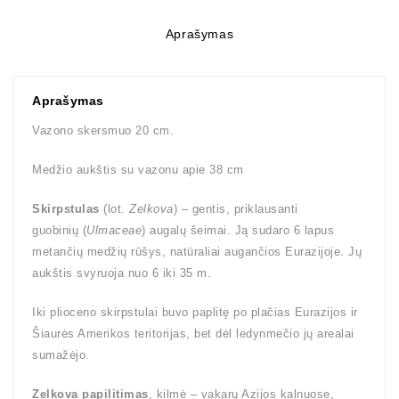
Aprašymas
Aprašymas
Vazono skersmuo 20 cm.
Medžio aukštis su vazonu apie 38 cm
Skirpstulas
(lot.
Zelkova
) – gentis, priklausanti
guobinių (
Ulmaceae
) augalų šeimai. Ją sudaro 6 lapus
metančių medžių rūšys, natūraliai augančios Eurazijoje. Jų
aukštis svyruoja nuo 6 iki 35 m.
Iki plioceno skirpstulai buvo paplitę po plačias Eurazijos ir
Šiaurės Amerikos teritorijas, bet dėl ledynmečio jų arealai
sumažėjo.
Zelkova papilitimas
, kilmė – vakarų Azijos kalnuose,