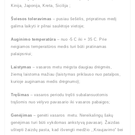
Kinija, Japonija, Kreta, Sicilija ;
Šviesos toleravimas
– pusiau šešėlis, pripratinus medį
galima laikyti ir pilnai saulėtoje vietoje;
Auginimo temperatūra
– nuo -5 C iki + 35 C. Prie
neigiamos temperatūros medis turi būti pratinamas
palaipsniui;
Laistymas
– vasaros metu mėgsta daugiau drėgmės,
žiemą laistoma mažiau (laistymas priklauso nuo patalpos,
kurioje auginamas medis drėgnumo);
Tręšimas
– vasaros periodu tręšti subalansuotomis
trąšomis nuo vėlyvo pavasario iki vasaros pabaigos;
Genėjimas
– genėti vasaros metu. Nereikalingų šakų
genėjimas turi būti vykdomas ankstyvą pavasarį. Žaizdas
uštepti žaizdų pasta, kad išvengti medžio ,,Kraujavimo” bei