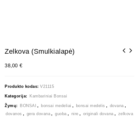
Zelkova (smulkialapė)
38,00
€
Produkto kodas:
V21115
Kategorija:
Kambariniai Bonsai
Žymų:
BONSAI
,
bonsai medeliai
,
bonsai medelis
,
dovana
,
dovanos
,
gera dovana
,
guoba
,
nire
,
originali dovana
,
zelkova