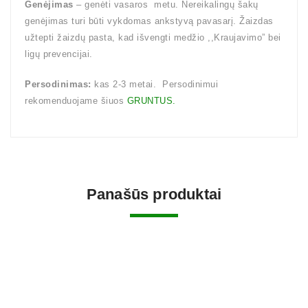
Genėjimas
– genėti vasaros metu. Nereikalingų šakų
genėjimas turi būti vykdomas ankstyvą pavasarį. Žaizdas
užtepti žaizdų pasta, kad išvengti medžio ,,Kraujavimo” bei
ligų prevencijai.
Persodinimas:
kas 2-3 metai. Persodinimui
rekomenduojame šiuos
GRUNTUS.
Panašūs produktai