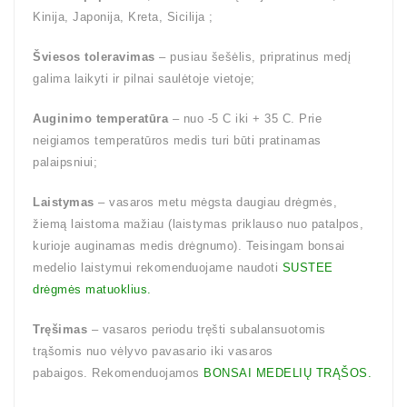
Kinija, Japonija, Kreta, Sicilija ;
Šviesos toleravimas
– pusiau šešėlis, pripratinus medį
galima laikyti ir pilnai saulėtoje vietoje;
Auginimo temperatūra
– nuo -5 C iki + 35 C. Prie
neigiamos temperatūros medis turi būti pratinamas
palaipsniui;
Laistymas
– vasaros metu mėgsta daugiau drėgmės,
žiemą laistoma mažiau (laistymas priklauso nuo patalpos,
kurioje auginamas medis drėgnumo). Teisingam bonsai
medelio laistymui rekomenduojame naudoti
SUSTEE
drėgmės matuoklius.
Tręšimas
– vasaros periodu tręšti subalansuotomis
trąšomis nuo vėlyvo pavasario iki vasaros
pabaigos. Rekomenduojamos
BONSAI MEDELIŲ TRĄŠOS.