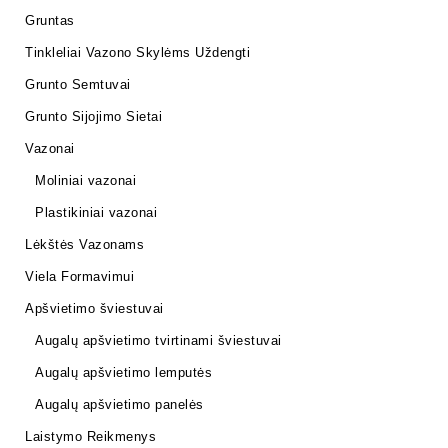
Gruntas
Tinkleliai Vazono Skylėms Uždengti
Grunto Semtuvai
Grunto Sijojimo Sietai
Vazonai
Moliniai vazonai
Plastikiniai vazonai
Lėkštės Vazonams
Viela Formavimui
Apšvietimo šviestuvai
Augalų apšvietimo tvirtinami šviestuvai
Augalų apšvietimo lemputės
Augalų apšvietimo panelės
Laistymo Reikmenys