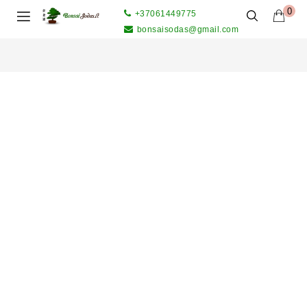
0
+37061449775
bonsaisodas@gmail.com