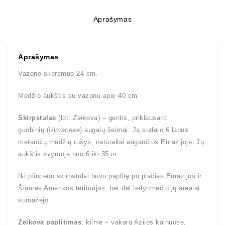
Aprašymas
Aprašymas
Vazono skersmuo 24 cm.
Medžio aukštis su vazonu apie 40 cm
Skirpstulas
(lot.
Zelkova
) – gentis, priklausanti
guobinių (
Ulmaceae
) augalų šeimai. Ją sudaro 6 lapus
metančių medžių rūšys, natūraliai augančios Eurazijoje. Jų
aukštis svyruoja nuo 6 iki 35 m.
Iki plioceno skirpstulai buvo paplitę po plačias Eurazijos ir
Šiaurės Amerikos teritorijas, bet dėl ledynmečio jų arealai
sumažėjo.
Zelkova paplitimas
, kilmė – vakarų Azijos kalnuose,