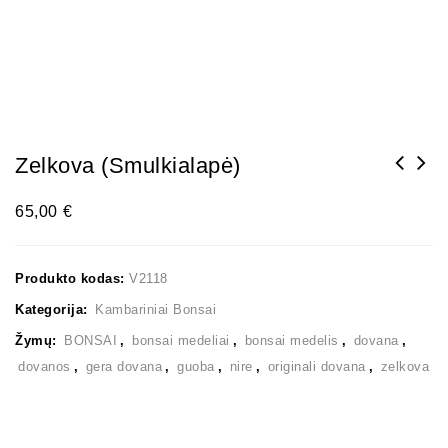
Zelkova (smulkialapė)
65,00
€
Produkto kodas:
V2118
Kategorija:
Kambariniai Bonsai
Žymų:
BONSAI
,
bonsai medeliai
,
bonsai medelis
,
dovana
,
dovanos
,
gera dovana
,
guoba
,
nire
,
originali dovana
,
zelkova