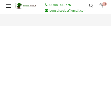
0
+37061449775
bonsaisodas@gmail.com