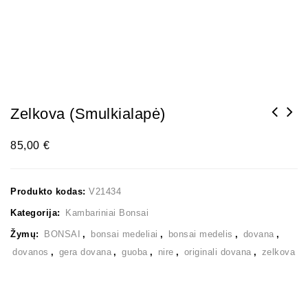
Zelkova (smulkialapė)
85,00
€
Produkto kodas:
V21434
Kategorija:
Kambariniai Bonsai
Žymų:
BONSAI
,
bonsai medeliai
,
bonsai medelis
,
dovana
,
dovanos
,
gera dovana
,
guoba
,
nire
,
originali dovana
,
zelkova