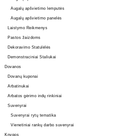
Augalų apšvietimo lemputės
Augalų apšvietimo panelės
Laistymo Reikmenys
Pastos žaizdoms
Dekoravimo Statulėlės
Demonstraciniai Staliukai
Dovanos
Dovanų kuponai
Arbatinukai
Arbatos gėrimo indų rinkiniai
Suvenyrai
Suvenyrai rytų tematika
Vienetiniai rankų darbo suvenyrai
Knygos