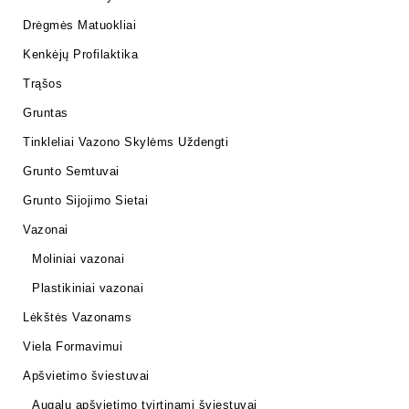
Drėgmės Matuokliai
Kenkėjų Profilaktika
Trąšos
Gruntas
Tinkleliai Vazono Skylėms Uždengti
Grunto Semtuvai
Grunto Sijojimo Sietai
Vazonai
Moliniai vazonai
Plastikiniai vazonai
Lėkštės Vazonams
Viela Formavimui
Apšvietimo šviestuvai
Augalų apšvietimo tvirtinami šviestuvai