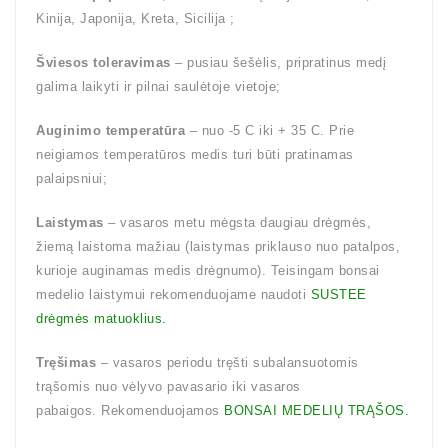
Kinija, Japonija, Kreta, Sicilija ;
Šviesos toleravimas
– pusiau šešėlis, pripratinus medį
galima laikyti ir pilnai saulėtoje vietoje;
Auginimo temperatūra
– nuo -5 C iki + 35 C. Prie
neigiamos temperatūros medis turi būti pratinamas
palaipsniui;
Laistymas
– vasaros metu mėgsta daugiau drėgmės,
žiemą laistoma mažiau (laistymas priklauso nuo patalpos,
kurioje auginamas medis drėgnumo). Teisingam bonsai
medelio laistymui rekomenduojame naudoti
SUSTEE
drėgmės matuoklius.
Tręšimas
– vasaros periodu tręšti subalansuotomis
trąšomis nuo vėlyvo pavasario iki vasaros
pabaigos. Rekomenduojamos
BONSAI MEDELIŲ TRĄŠOS.