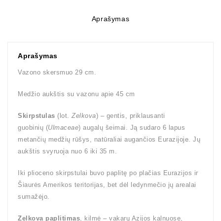
Aprašymas
Aprašymas
Vazono skersmuo 29 cm.
Medžio aukštis su vazonu apie 45 cm
Skirpstulas
(lot.
Zelkova
) – gentis, priklausanti
guobinių (
Ulmaceae
) augalų šeimai. Ją sudaro 6 lapus
metančių medžių rūšys, natūraliai augančios Eurazijoje. Jų
aukštis svyruoja nuo 6 iki 35 m.
Iki plioceno skirpstulai buvo paplitę po plačias Eurazijos ir
Šiaurės Amerikos teritorijas, bet dėl ledynmečio jų arealai
sumažėjo.
Zelkova paplitimas
, kilmė – vakarų Azijos kalnuose,