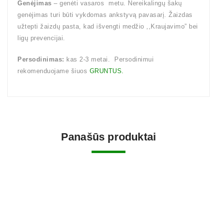
Genėjimas
– genėti vasaros metu. Nereikalingų šakų
genėjimas turi būti vykdomas ankstyvą pavasarį. Žaizdas
užtepti žaizdų pasta, kad išvengti medžio ,,Kraujavimo” bei
ligų prevencijai.
Persodinimas:
kas 2-3 metai. Persodinimui
rekomenduojame šiuos
GRUNTUS.
Panašūs produktai