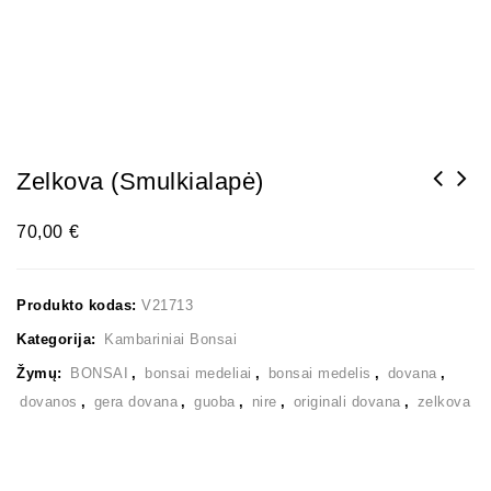
Zelkova (smulkialapė)
70,00
€
Produkto kodas:
V21713
Kategorija:
Kambariniai Bonsai
Žymų:
BONSAI
,
bonsai medeliai
,
bonsai medelis
,
dovana
,
dovanos
,
gera dovana
,
guoba
,
nire
,
originali dovana
,
zelkova