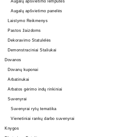
Augalų apšvietimo lemputės
Augalų apšvietimo panelės
Laistymo Reikmenys
Pastos žaizdoms
Dekoravimo Statulėlės
Demonstraciniai Staliukai
Dovanos
Dovanų kuponai
Arbatinukai
Arbatos gėrimo indų rinkiniai
Suvenyrai
Suvenyrai rytų tematika
Vienetiniai rankų darbo suvenyrai
Knygos