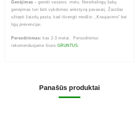
Genėjimas
– genėti vasaros metu. Nereikalingų šakų
genėjimas turi būti vykdomas ankstyvą pavasarį. Žaizdas
užtepti žaizdų pasta, kad išvengti medžio ,,Kraujavimo” bei
ligų prevencijai.
Persodinimas:
kas 2-3 metai. Persodinimui
rekomenduojame šiuos
GRUNTUS.
Panašūs produktai