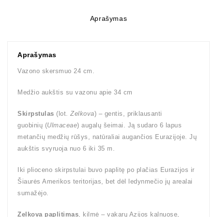
Aprašymas
Aprašymas
Vazono skersmuo 24 cm.
Medžio aukštis su vazonu apie 34 cm
Skirpstulas
(lot.
Zelkova
) – gentis, priklausanti
guobinių (
Ulmaceae
) augalų šeimai. Ją sudaro 6 lapus
metančių medžių rūšys, natūraliai augančios Eurazijoje. Jų
aukštis svyruoja nuo 6 iki 35 m.
Iki plioceno skirpstulai buvo paplitę po plačias Eurazijos ir
Šiaurės Amerikos teritorijas, bet dėl ledynmečio jų arealai
sumažėjo.
Zelkova paplitimas
, kilmė – vakarų Azijos kalnuose,