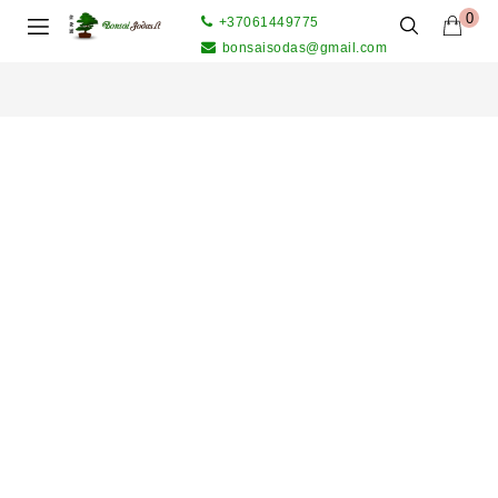
0
+37061449775
bonsaisodas@gmail.com