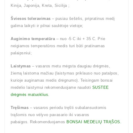
Kinija, Japonija, Kreta, Sicilija ;
Šviesos toleravimas
– pusiau šešėlis, pripratinus medį
galima laikyti ir pilnai saulėtoje vietoje;
Auginimo temperatūra
– nuo -5 C iki + 35 C. Prie
neigiamos temperatūros medis turi būti pratinamas
palaipsniui;
Laistymas
– vasaros metu mėgsta daugiau drėgmės,
žiemą laistoma mažiau (laistymas priklauso nuo patalpos,
kurioje auginamas medis drėgnumo). Teisingam bonsai
medelio laistymui rekomenduojame naudoti
SUSTEE
drėgmės matuoklius.
Tręšimas
– vasaros periodu tręšti subalansuotomis
trąšomis nuo vėlyvo pavasario iki vasaros
pabaigos. Rekomenduojamos
BONSAI MEDELIŲ TRĄŠOS.