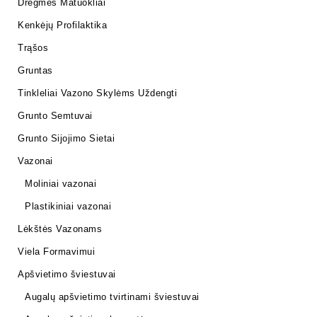
Drėgmės Matuokliai
Kenkėjų Profilaktika
Trąšos
Gruntas
Tinkleliai Vazono Skylėms Uždengti
Grunto Semtuvai
Grunto Sijojimo Sietai
Vazonai
Moliniai vazonai
Plastikiniai vazonai
Lėkštės Vazonams
Viela Formavimui
Apšvietimo šviestuvai
Augalų apšvietimo tvirtinami šviestuvai