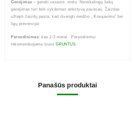
Genėjimas
– genėti vasaros metu. Nereikalingų šakų
genėjimas turi būti vykdomas ankstyvą pavasarį. Žaizdas
užtepti žaizdų pasta, kad išvengti medžio ,,Kraujavimo” bei
ligų prevencijai.
Persodinimas:
kas 2-3 metai. Persodinimui
rekomenduojame šiuos
GRUNTUS.
Panašūs produktai