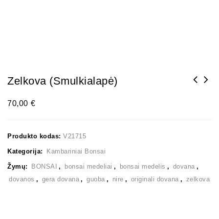
Zelkova (smulkialapė)
70,00
€
Produkto kodas:
V21715
Kategorija:
Kambariniai Bonsai
Žymų:
BONSAI
,
bonsai medeliai
,
bonsai medelis
,
dovana
,
dovanos
,
gera dovana
,
guoba
,
nire
,
originali dovana
,
zelkova