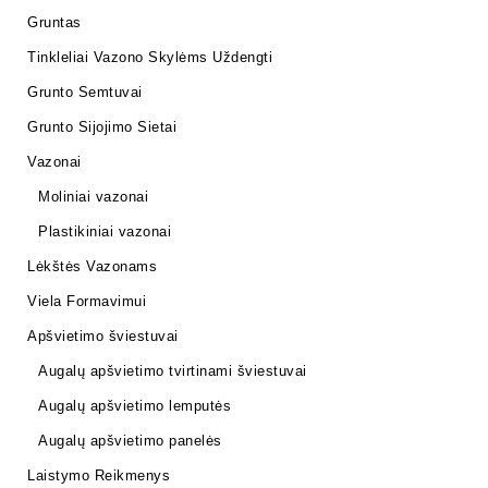
Gruntas
Tinkleliai Vazono Skylėms Uždengti
Grunto Semtuvai
Grunto Sijojimo Sietai
Vazonai
Moliniai vazonai
Plastikiniai vazonai
Lėkštės Vazonams
Viela Formavimui
Apšvietimo šviestuvai
Augalų apšvietimo tvirtinami šviestuvai
Augalų apšvietimo lemputės
Augalų apšvietimo panelės
Laistymo Reikmenys