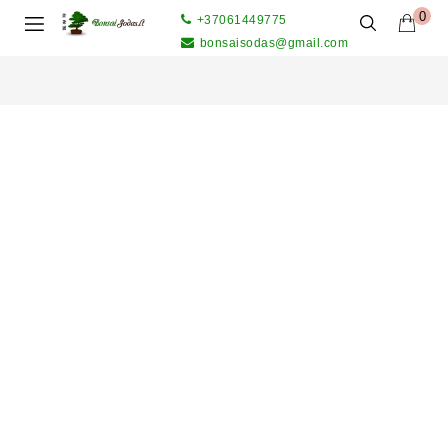
0
+37061449775
bonsaisodas@gmail.com