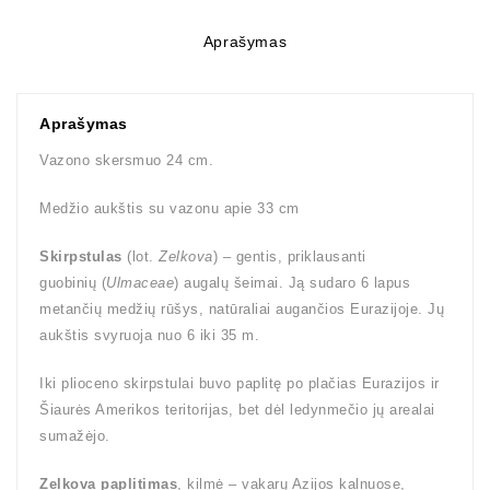
Aprašymas
Aprašymas
Vazono skersmuo 24 cm.
Medžio aukštis su vazonu apie 33 cm
Skirpstulas
(lot.
Zelkova
) – gentis, priklausanti
guobinių (
Ulmaceae
) augalų šeimai. Ją sudaro 6 lapus
metančių medžių rūšys, natūraliai augančios Eurazijoje. Jų
aukštis svyruoja nuo 6 iki 35 m.
Iki plioceno skirpstulai buvo paplitę po plačias Eurazijos ir
Šiaurės Amerikos teritorijas, bet dėl ledynmečio jų arealai
sumažėjo.
Zelkova paplitimas
, kilmė – vakarų Azijos kalnuose,