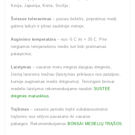
Kinija, Japonija, Kreta, Sicilija ;
Šviesos toleravimas
– pusiau šešėlis, pripratinus medį
galima laikyti ir pilnai saulėtoje vietoje;
Auginimo temperatūra
– nuo -5 C iki + 35 C. Prie
neigiamos temperatūros medis turi būti pratinamas
palaipsniui;
Laistymas
– vasaros metu mėgsta daugiau drėgmės,
žiemą laistoma mažiau (laistymas priklauso nuo patalpos,
kurioje auginamas medis drėgnumo). Teisingam bonsai
medelio laistymui rekomenduojame naudoti
SUSTEE
drėgmės matuoklius.
Tręšimas
– vasaros periodu tręšti subalansuotomis
trąšomis nuo vėlyvo pavasario iki vasaros
pabaigos. Rekomenduojamos
BONSAI MEDELIŲ TRĄŠOS.