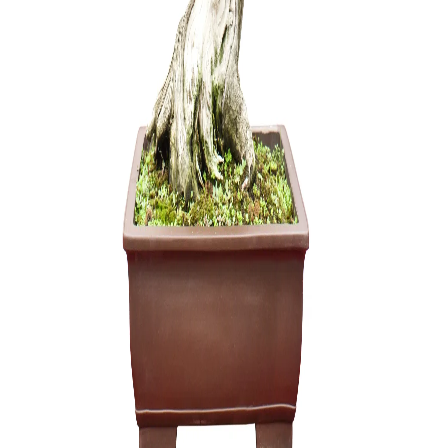
Trąšos Nu
17,00
€