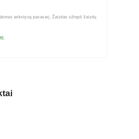
kdomas ankstyvą pavasarį. Žaizdas užtepti žaizdų
S.
tai