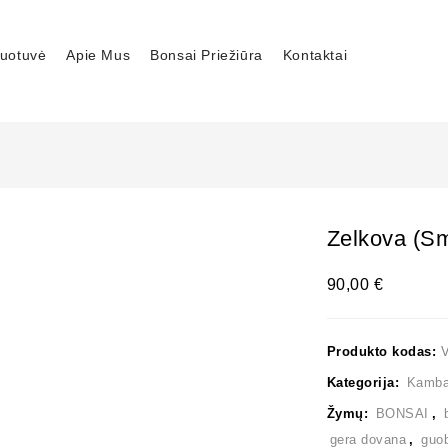
uotuvė
Apie Mus
Bonsai Priežiūra
Kontaktai
Zelkova (sm
90,00
€
Produkto kodas:
Kategorija:
Kambar
Žymų:
BONSAI
,
gera dovana
,
guo