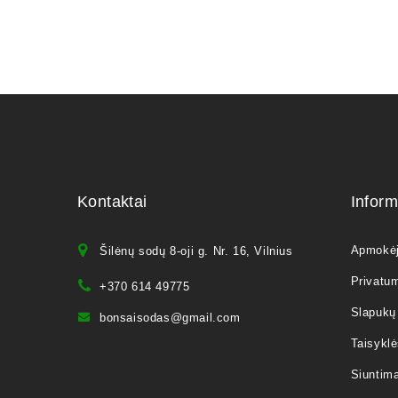
Kontaktai
Inform
Apmokė
Šilėnų sodų 8-oji g. Nr. 16, Vilnius
Privatum
+370 614 49775
Slapukų 
bonsaisodas@gmail.com
Taisyklė
Siuntim