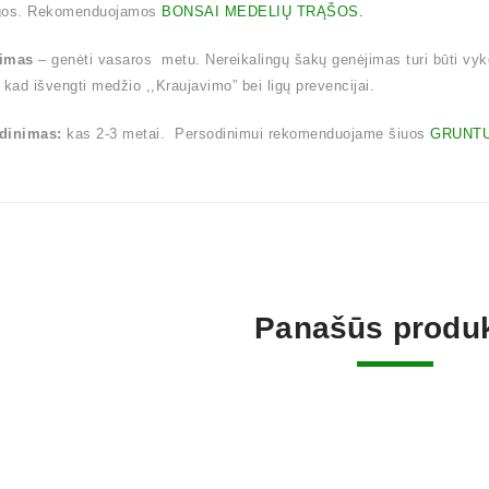
gos. Rekomenduojamos
BONSAI MEDELIŲ TRĄŠOS.
imas
– genėti vasaros metu. Nereikalingų šakų genėjimas turi būti vy
 kad išvengti medžio ,,Kraujavimo” bei ligų prevencijai.
dinimas:
kas 2-3 metai. Persodinimui rekomenduojame šiuos
GRUNTU
Panašūs produk