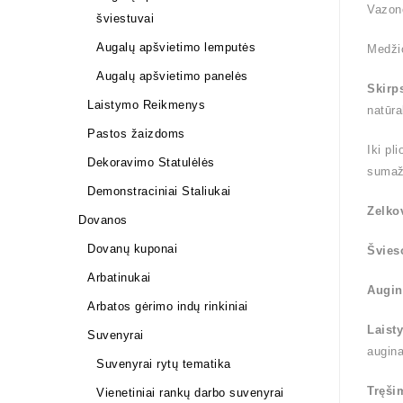
Vazon
šviestuvai
Augalų apšvietimo lemputės
Medži
Augalų apšvietimo panelės
Skirp
Laistymo Reikmenys
natūra
Pastos žaizdoms
Iki pl
Dekoravimo Statulėlės
sumaž
Demonstraciniai Staliukai
Zelko
Dovanos
Dovanų kuponai
Švies
Arbatinukai
Augin
Arbatos gėrimo indų rinkiniai
Laist
Suvenyrai
augin
Suvenyrai rytų tematika
Tręši
Vienetiniai rankų darbo suvenyrai