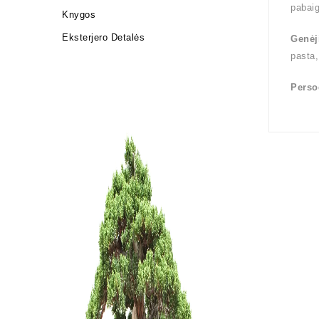
pabai
Knygos
Eksterjero Detalės
Genėj
pasta,
Perso