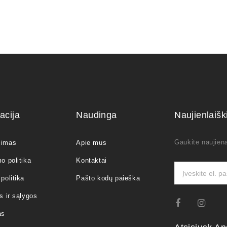
acija
Naudinga
Naujienlaiš
Gaukite naujiena
jimas
Apie mus
o politika
Kontaktai
politika
Pašto kodų paieška
s ir sąlygos
as