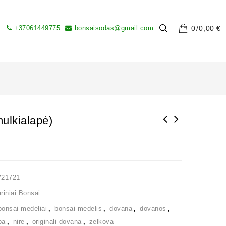
+37061449775
bonsaisodas@gmail.com
0
0,00
€
ulkialapė)
V21721
iniai Bonsai
bonsai medeliai
,
bonsai medelis
,
dovana
,
dovanos
,
ba
,
nire
,
originali dovana
,
zelkova