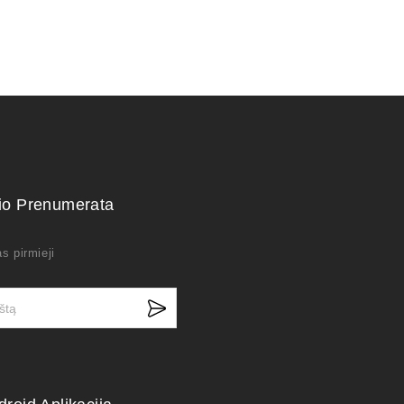
kio Prenumerata
s pirmieji