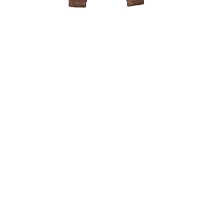
Zelkova (
200,00
€