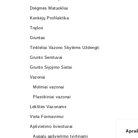
Drėgmės Matuokliai
Kenkėjų Profilaktika
Trąšos
Gruntas
Tinkleliai Vazono Skylėms Uždengti
Grunto Semtuvai
Grunto Sijojimo Sietai
Vazonai
Moliniai vazonai
Plastikiniai vazonai
Lėkštės Vazonams
Viela Formavimui
Apšvietimo šviestuvai
Apra
Augalų apšvietimo tvirtinami