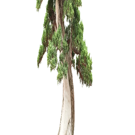
Pasta Žai
(Universal
28,00
€