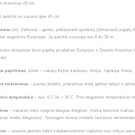
o skersmuo 29 cm.
o aukštis su vazonu apie 45 cm
stulas
(lot.
Zelkova
) – gentis, priklausanti guobinių (
Ulmaceae
) augalų 
liai augančios Eurazijoje. Jų aukštis svyruoja nuo 6 iki 35 m.
ioceno skirpstulai buvo paplitę po plačias Eurazijos ir Šiaurės Amerikos t
ėjo.
va paplitimas
, kilmė – vakarų Azijos kalnuose, Kinija, Japonija, Kreta, S
os toleravimas
– pusiau šešėlis, pripratinus medį galima laikyti ir pilnai
imo temperatūra
– nuo -5 C iki + 35 C. Prie neigiamos temperatūros me
ymas
– vasaros metu mėgsta daugiau drėgmės, žiemą laistoma mažiau (l
amas medis drėgnumo). Teisingam bonsai medelio laistymui rekomendu
mas
– vasaros periodu tręšti subalansuotomis trąšomis nuo vėlyvo pavas