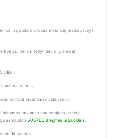
šeimai. Ją sudaro 6 lapus metančių medžių rūšys,
eritorijas, bet dėl ledynmečio jų arealai
icilija ;
 saulėtoje vietoje;
dis turi būti pratinamas palaipsniui;
aistymas priklauso nuo patalpos, kurioje
ojame naudoti
SUSTEE drėgmės matuoklius.
ario iki vasaros