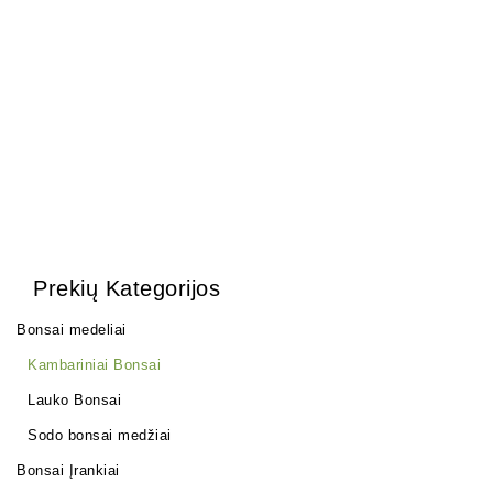
Šakų formavimo kabliai.
Arabica – Nile Acacia
22,00
€
150,00
€
Prekių Kategorijos
Bonsai medeliai
Kambariniai Bonsai
Lauko Bonsai
Sodo bonsai medžiai
Bonsai Įrankiai