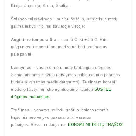
Kinija, Japonija, Kreta, Sicilija ;
Šviesos toleravimas
– pusiau šešėlis, pripratinus medį
galima laikyti ir pilnai saulėtoje vietoje;
Auginimo temperatūra
– nuo -5 C iki + 35 C. Prie
neigiamos temperatūros medis turi būti pratinamas
palaipsniui;
Laistymas
– vasaros metu mėgsta daugiau drėgmės,
žiemą laistoma mažiau (laistymas priklauso nuo patalpos,
kurioje auginamas medis drėgnumo). Teisingam bonsai
medelio laistymui rekomenduojame naudoti
SUSTEE
drėgmės matuoklius.
Tręšimas
– vasaros periodu tręšti subalansuotomis
trąšomis nuo vėlyvo pavasario iki vasaros
pabaigos. Rekomenduojamos
BONSAI MEDELIŲ TRĄŠOS.