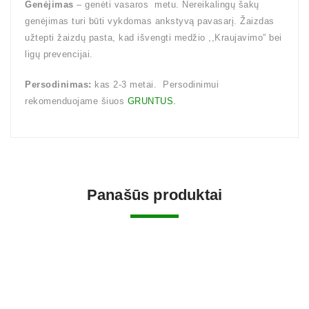
Genėjimas
– genėti vasaros metu. Nereikalingų šakų
genėjimas turi būti vykdomas ankstyvą pavasarį. Žaizdas
užtepti žaizdų pasta, kad išvengti medžio ,,Kraujavimo” bei
ligų prevencijai.
Persodinimas:
kas 2-3 metai. Persodinimui
rekomenduojame šiuos
GRUNTUS.
Panašūs produktai