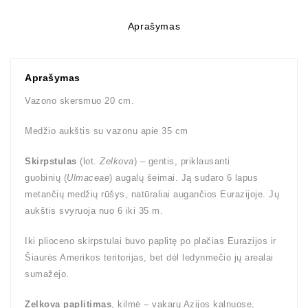
Aprašymas
Aprašymas
Vazono skersmuo 20 cm.
Medžio aukštis su vazonu apie 35 cm
Skirpstulas
(lot.
Zelkova
) – gentis, priklausanti
guobinių (
Ulmaceae
) augalų šeimai. Ją sudaro 6 lapus
metančių medžių rūšys, natūraliai augančios Eurazijoje. Jų
aukštis svyruoja nuo 6 iki 35 m.
Iki plioceno skirpstulai buvo paplitę po plačias Eurazijos ir
Šiaurės Amerikos teritorijas, bet dėl ledynmečio jų arealai
sumažėjo.
Zelkova paplitimas
, kilmė – vakarų Azijos kalnuose,