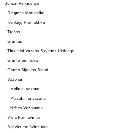
Bonsai Reikmenys
Drėgmės Matuokliai
Kenkėjų Profilaktika
Trąšos
Gruntas
Tinkleliai Vazono Skylėms Uždengti
Grunto Semtuvai
Grunto Sijojimo Sietai
Vazonai
Moliniai vazonai
Plastikiniai vazonai
Lėkštės Vazonams
Viela Formavimui
Apšvietimo šviestuvai