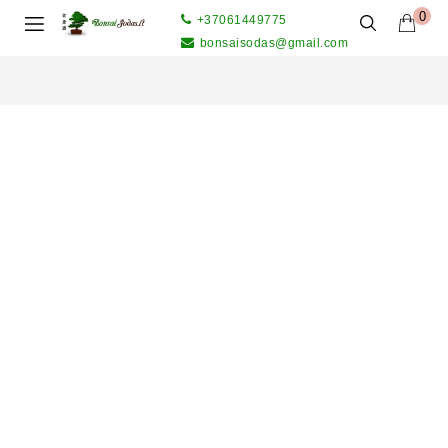
0
+37061449775
bonsaisodas@gmail.com