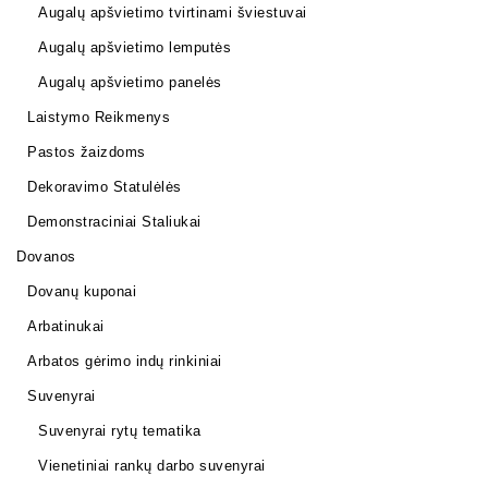
Augalų apšvietimo tvirtinami šviestuvai
Augalų apšvietimo lemputės
Augalų apšvietimo panelės
Laistymo Reikmenys
Pastos žaizdoms
Dekoravimo Statulėlės
Demonstraciniai Staliukai
Dovanos
Dovanų kuponai
Arbatinukai
Arbatos gėrimo indų rinkiniai
Suvenyrai
Suvenyrai rytų tematika
Vienetiniai rankų darbo suvenyrai