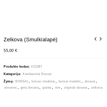
Zelkova (smulkialapė)
55,00
€
Produkto kodas:
V21097
Kategorija:
Kambariniai Bonsai
Žymų:
BONSAI
,
bonsai medeliai
,
bonsai medelis
,
dovana
,
dovanos
,
gera dovana
,
guoba
,
nire
,
originali dovana
,
zelkova