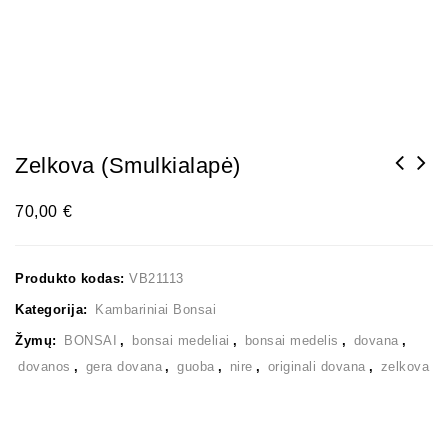
Zelkova (smulkialapė)
70,00
€
Produkto kodas:
VB21113
Kategorija:
Kambariniai Bonsai
Žymų:
BONSAI
,
bonsai medeliai
,
bonsai medelis
,
dovana
,
dovanos
,
gera dovana
,
guoba
,
nire
,
originali dovana
,
zelkova