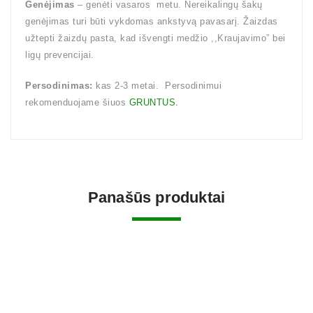
Genėjimas
– genėti vasaros metu. Nereikalingų šakų
genėjimas turi būti vykdomas ankstyvą pavasarį. Žaizdas
užtepti žaizdų pasta, kad išvengti medžio ,,Kraujavimo” bei
ligų prevencijai.
Persodinimas:
kas 2-3 metai. Persodinimui
rekomenduojame šiuos
GRUNTUS.
Panašūs produktai