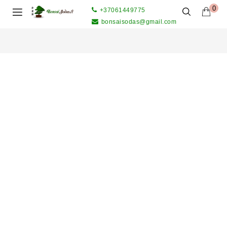
0
+37061449775
bonsaisodas@gmail.com