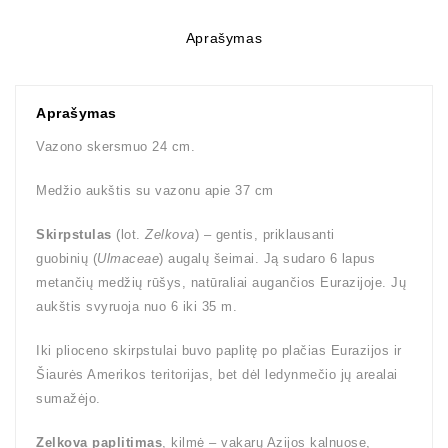
Aprašymas
Aprašymas
Vazono skersmuo 24 cm.
Medžio aukštis su vazonu apie 37 cm
Skirpstulas
(lot.
Zelkova
) – gentis, priklausanti
guobinių (
Ulmaceae
) augalų šeimai. Ją sudaro 6 lapus
metančių medžių rūšys, natūraliai augančios Eurazijoje. Jų
aukštis svyruoja nuo 6 iki 35 m.
Iki plioceno skirpstulai buvo paplitę po plačias Eurazijos ir
Šiaurės Amerikos teritorijas, bet dėl ledynmečio jų arealai
sumažėjo.
Zelkova paplitimas
, kilmė – vakarų Azijos kalnuose,