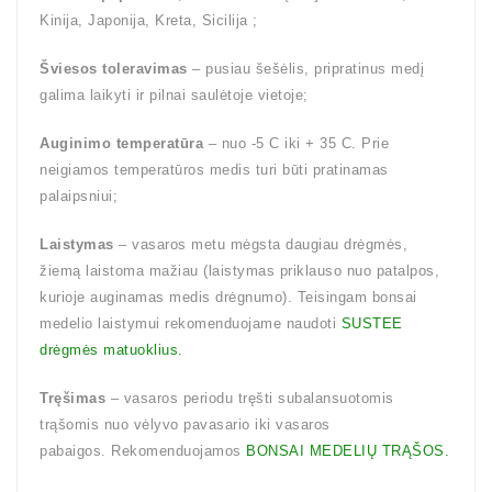
Kinija, Japonija, Kreta, Sicilija ;
Šviesos toleravimas
– pusiau šešėlis, pripratinus medį
galima laikyti ir pilnai saulėtoje vietoje;
Auginimo temperatūra
– nuo -5 C iki + 35 C. Prie
neigiamos temperatūros medis turi būti pratinamas
palaipsniui;
Laistymas
– vasaros metu mėgsta daugiau drėgmės,
žiemą laistoma mažiau (laistymas priklauso nuo patalpos,
kurioje auginamas medis drėgnumo). Teisingam bonsai
medelio laistymui rekomenduojame naudoti
SUSTEE
drėgmės matuoklius.
Tręšimas
– vasaros periodu tręšti subalansuotomis
trąšomis nuo vėlyvo pavasario iki vasaros
pabaigos. Rekomenduojamos
BONSAI MEDELIŲ TRĄŠOS.