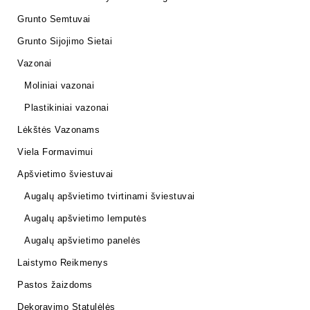
Grunto Semtuvai
Grunto Sijojimo Sietai
Vazonai
Moliniai vazonai
Plastikiniai vazonai
Lėkštės Vazonams
Viela Formavimui
Apšvietimo šviestuvai
Augalų apšvietimo tvirtinami šviestuvai
Augalų apšvietimo lemputės
Augalų apšvietimo panelės
Laistymo Reikmenys
Pastos žaizdoms
Dekoravimo Statulėlės