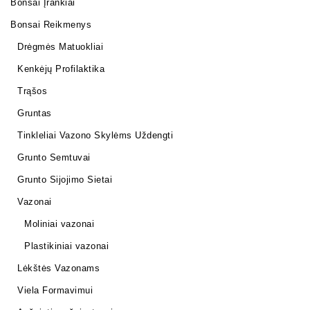
Bonsai Įrankiai
Bonsai Reikmenys
Drėgmės Matuokliai
Kenkėjų Profilaktika
Trąšos
Gruntas
Tinkleliai Vazono Skylėms Uždengti
Grunto Semtuvai
Grunto Sijojimo Sietai
Vazonai
Moliniai vazonai
Plastikiniai vazonai
Lėkštės Vazonams
Viela Formavimui