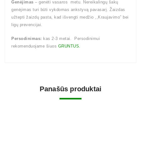
Genėjimas
– genėti vasaros metu. Nereikalingų šakų
genėjimas turi būti vykdomas ankstyvą pavasarį. Žaizdas
užtepti žaizdų pasta, kad išvengti medžio ,,Kraujavimo” bei
ligų prevencijai.
Persodinimas:
kas 2-3 metai. Persodinimui
rekomenduojame šiuos
GRUNTUS.
Panašūs produktai