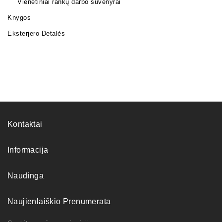
Vienetiniai rankų darbo suvenyrai
Knygos
Eksterjero Detalės
Kontaktai
Informacija
Naudinga
Naujienlaiškio Prenumerata