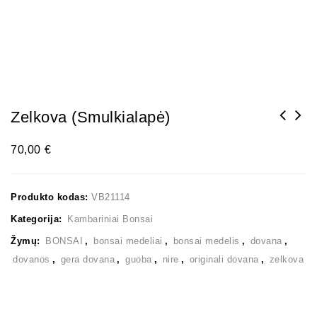
Zelkova (smulkialapė)
70,00
€
Produkto kodas:
VB21114
Kategorija:
Kambariniai Bonsai
Žymų:
BONSAI
,
bonsai medeliai
,
bonsai medelis
,
dovana
,
dovanos
,
gera dovana
,
guoba
,
nire
,
originali dovana
,
zelkova