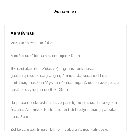
Aprašymas
Aprašymas
Vazono skersmuo 24 cm.
Medžio aukštis su vazonu apie 40 cm
Skirpstulas
(lot.
Zelkova
) – gentis, priklausanti
guobinių (
Ulmaceae
) augalų šeimai. Ją sudaro 6 lapus
metančių medžių rūšys, natūraliai augančios Eurazijoje. Jų
aukštis svyruoja nuo 6 iki 35 m.
Iki plioceno skirpstulai buvo paplitę po plačias Eurazijos ir
Šiaurės Amerikos teritorijas, bet dėl ledynmečio jų arealai
sumažėjo.
Zelkova paplitimas
, kilmė – vakarų Azijos kalnuose,