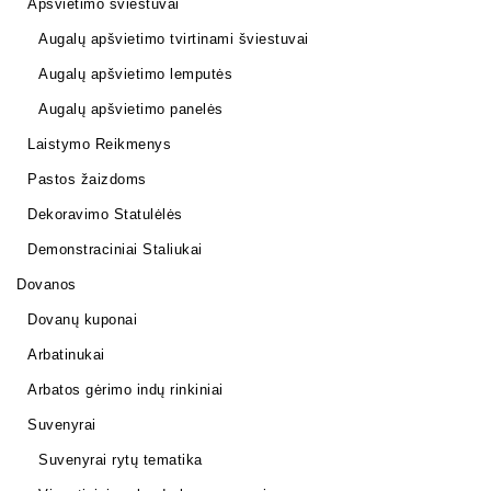
Apšvietimo šviestuvai
Augalų apšvietimo tvirtinami šviestuvai
Augalų apšvietimo lemputės
Augalų apšvietimo panelės
Laistymo Reikmenys
Pastos žaizdoms
Dekoravimo Statulėlės
Demonstraciniai Staliukai
Dovanos
Dovanų kuponai
Arbatinukai
Arbatos gėrimo indų rinkiniai
Suvenyrai
Suvenyrai rytų tematika