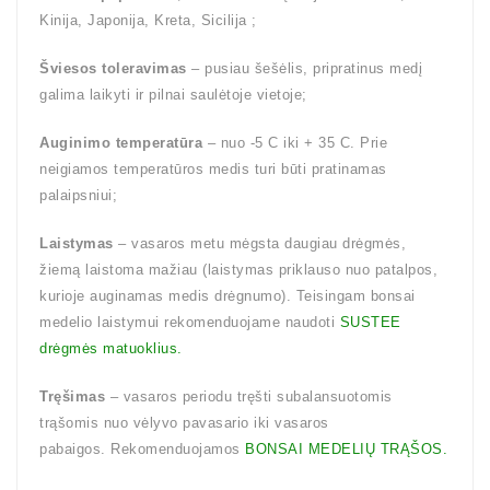
Kinija, Japonija, Kreta, Sicilija ;
Šviesos toleravimas
– pusiau šešėlis, pripratinus medį
galima laikyti ir pilnai saulėtoje vietoje;
Auginimo temperatūra
– nuo -5 C iki + 35 C. Prie
neigiamos temperatūros medis turi būti pratinamas
palaipsniui;
Laistymas
– vasaros metu mėgsta daugiau drėgmės,
žiemą laistoma mažiau (laistymas priklauso nuo patalpos,
kurioje auginamas medis drėgnumo). Teisingam bonsai
medelio laistymui rekomenduojame naudoti
SUSTEE
drėgmės matuoklius.
Tręšimas
– vasaros periodu tręšti subalansuotomis
trąšomis nuo vėlyvo pavasario iki vasaros
pabaigos. Rekomenduojamos
BONSAI MEDELIŲ TRĄŠOS.