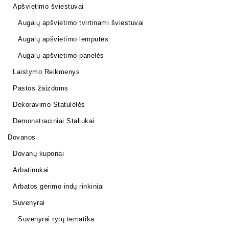
Apšvietimo šviestuvai
Augalų apšvietimo tvirtinami šviestuvai
Augalų apšvietimo lemputės
Augalų apšvietimo panelės
Laistymo Reikmenys
Pastos žaizdoms
Dekoravimo Statulėlės
Demonstraciniai Staliukai
Dovanos
Dovanų kuponai
Arbatinukai
Arbatos gėrimo indų rinkiniai
Suvenyrai
Suvenyrai rytų tematika