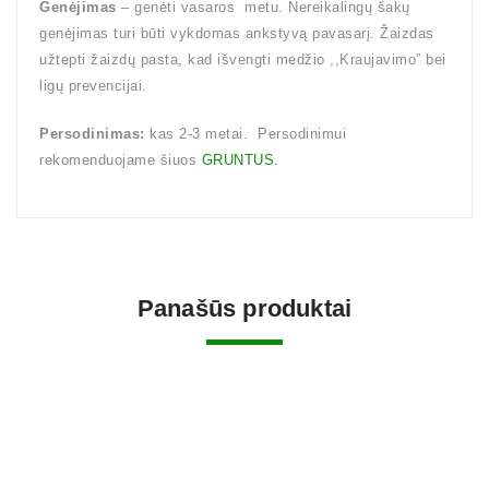
Genėjimas
– genėti vasaros metu. Nereikalingų šakų
genėjimas turi būti vykdomas ankstyvą pavasarį. Žaizdas
užtepti žaizdų pasta, kad išvengti medžio ,,Kraujavimo” bei
ligų prevencijai.
Persodinimas:
kas 2-3 metai. Persodinimui
rekomenduojame šiuos
GRUNTUS.
Panašūs produktai