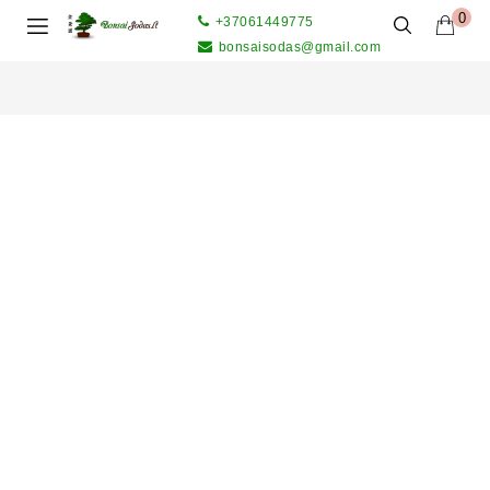
0
+37061449775
bonsaisodas@gmail.com