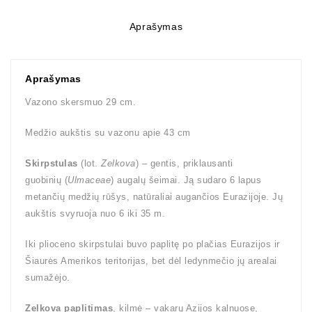
Aprašymas
Aprašymas
Vazono skersmuo 29 cm.
Medžio aukštis su vazonu apie 43 cm
Skirpstulas
(lot.
Zelkova
) – gentis, priklausanti
guobinių (
Ulmaceae
) augalų šeimai. Ją sudaro 6 lapus
metančių medžių rūšys, natūraliai augančios Eurazijoje. Jų
aukštis svyruoja nuo 6 iki 35 m.
Iki plioceno skirpstulai buvo paplitę po plačias Eurazijos ir
Šiaurės Amerikos teritorijas, bet dėl ledynmečio jų arealai
sumažėjo.
Zelkova paplitimas
, kilmė – vakarų Azijos kalnuose,