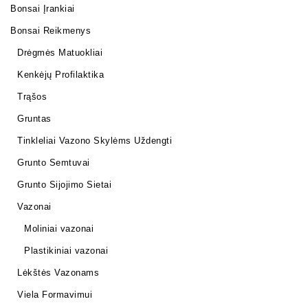
Bonsai Įrankiai
Bonsai Reikmenys
Drėgmės Matuokliai
Kenkėjų Profilaktika
Trąšos
Gruntas
Tinkleliai Vazono Skylėms Uždengti
Grunto Semtuvai
Grunto Sijojimo Sietai
Vazonai
Moliniai vazonai
Plastikiniai vazonai
Lėkštės Vazonams
Viela Formavimui