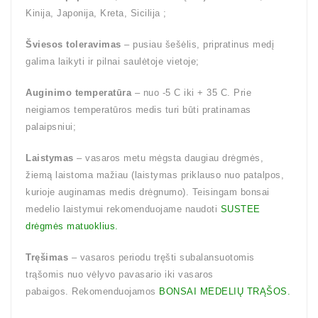
Kinija, Japonija, Kreta, Sicilija ;
Šviesos toleravimas
– pusiau šešėlis, pripratinus medį
galima laikyti ir pilnai saulėtoje vietoje;
Auginimo temperatūra
– nuo -5 C iki + 35 C. Prie
neigiamos temperatūros medis turi būti pratinamas
palaipsniui;
Laistymas
– vasaros metu mėgsta daugiau drėgmės,
žiemą laistoma mažiau (laistymas priklauso nuo patalpos,
kurioje auginamas medis drėgnumo). Teisingam bonsai
medelio laistymui rekomenduojame naudoti
SUSTEE
drėgmės matuoklius.
Tręšimas
– vasaros periodu tręšti subalansuotomis
trąšomis nuo vėlyvo pavasario iki vasaros
pabaigos. Rekomenduojamos
BONSAI MEDELIŲ TRĄŠOS.