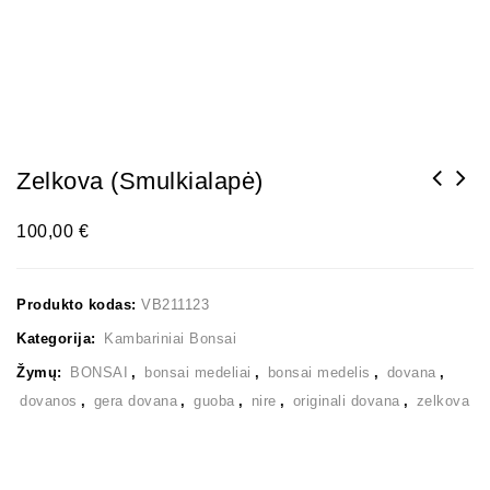
Zelkova (smulkialapė)
100,00
€
Produkto kodas:
VB211123
Kategorija:
Kambariniai Bonsai
Žymų:
BONSAI
,
bonsai medeliai
,
bonsai medelis
,
dovana
,
dovanos
,
gera dovana
,
guoba
,
nire
,
originali dovana
,
zelkova