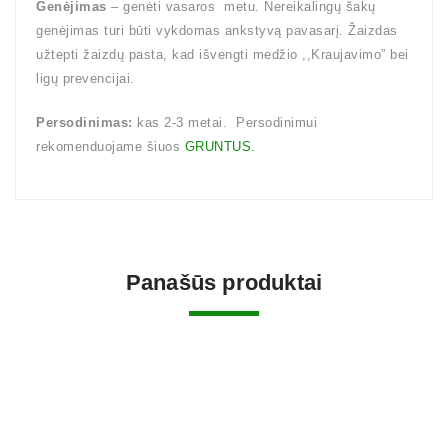
Genėjimas
– genėti vasaros metu. Nereikalingų šakų
genėjimas turi būti vykdomas ankstyvą pavasarį. Žaizdas
užtepti žaizdų pasta, kad išvengti medžio ,,Kraujavimo” bei
ligų prevencijai.
Persodinimas:
kas 2-3 metai. Persodinimui
rekomenduojame šiuos
GRUNTUS.
Panašūs produktai