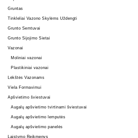
Gruntas
Tinkleliai Vazono Skylėms Uždengti
Grunto Semtuvai
Grunto Sijojimo Sietai
Vazonai
Moliniai vazonai
Plastikiniai vazonai
Lėkštės Vazonams
Viela Formavimui
Apšvietimo šviestuvai
Augalų apšvietimo tvirtinami šviestuvai
Augalų apšvietimo lemputės
Augalų apšvietimo panelės
Laistymo Reikmenys