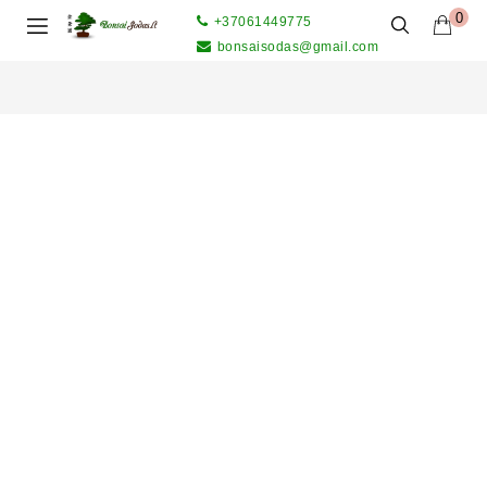
0
+37061449775
bonsaisodas@gmail.com