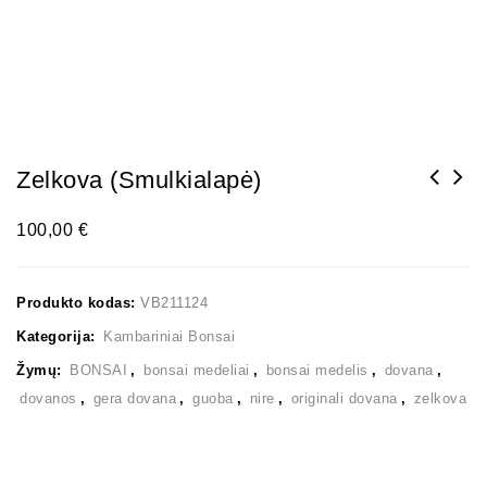
Zelkova (smulkialapė)
100,00
€
Produkto kodas:
VB211124
Kategorija:
Kambariniai Bonsai
Žymų:
BONSAI
,
bonsai medeliai
,
bonsai medelis
,
dovana
,
dovanos
,
gera dovana
,
guoba
,
nire
,
originali dovana
,
zelkova