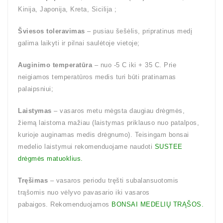
Kinija, Japonija, Kreta, Sicilija ;
Šviesos toleravimas
– pusiau šešėlis, pripratinus medį
galima laikyti ir pilnai saulėtoje vietoje;
Auginimo temperatūra
– nuo -5 C iki + 35 C. Prie
neigiamos temperatūros medis turi būti pratinamas
palaipsniui;
Laistymas
– vasaros metu mėgsta daugiau drėgmės,
žiemą laistoma mažiau (laistymas priklauso nuo patalpos,
kurioje auginamas medis drėgnumo). Teisingam bonsai
medelio laistymui rekomenduojame naudoti
SUSTEE
drėgmės matuoklius.
Tręšimas
– vasaros periodu tręšti subalansuotomis
trąšomis nuo vėlyvo pavasario iki vasaros
pabaigos. Rekomenduojamos
BONSAI MEDELIŲ TRĄŠOS.