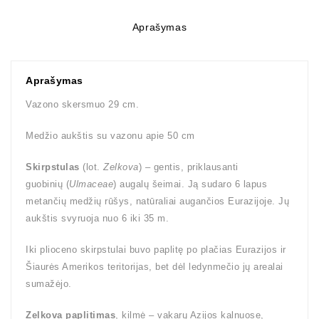
Aprašymas
Aprašymas
Vazono skersmuo 29 cm.
Medžio aukštis su vazonu apie 50 cm
Skirpstulas
(lot.
Zelkova
) – gentis, priklausanti
guobinių (
Ulmaceae
) augalų šeimai. Ją sudaro 6 lapus
metančių medžių rūšys, natūraliai augančios Eurazijoje. Jų
aukštis svyruoja nuo 6 iki 35 m.
Iki plioceno skirpstulai buvo paplitę po plačias Eurazijos ir
Šiaurės Amerikos teritorijas, bet dėl ledynmečio jų arealai
sumažėjo.
Zelkova paplitimas
, kilmė – vakarų Azijos kalnuose,