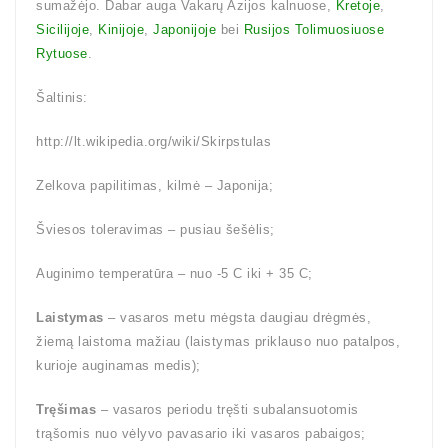
sumažėjo. Dabar auga Vakarų Azijos kalnuose,
Kretoje
,
Sicilijoje
,
Kinijoje
,
Japonijoje
bei
Rusijos Tolimuosiuose
Rytuose
.
Šaltinis:
http://lt.wikipedia.org/wiki/Skirpstulas
Zelkova papilitimas, kilmė – Japonija;
Šviesos toleravimas – pusiau šešėlis;
Auginimo temperatūra – nuo -5 C iki + 35 C;
Laistymas
– vasaros metu mėgsta daugiau drėgmės,
žiemą laistoma mažiau (laistymas priklauso nuo patalpos,
kurioje auginamas medis);
Tręšimas
– vasaros periodu tręšti subalansuotomis
trąšomis nuo vėlyvo pavasario iki vasaros pabaigos;