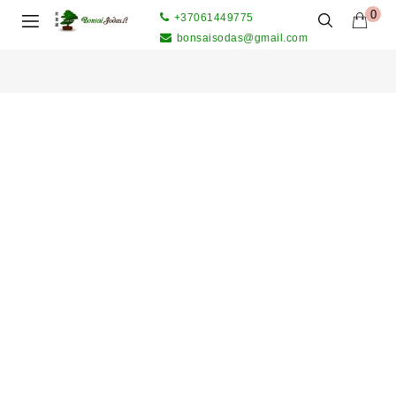
0
+37061449775
bonsaisodas@gmail.com