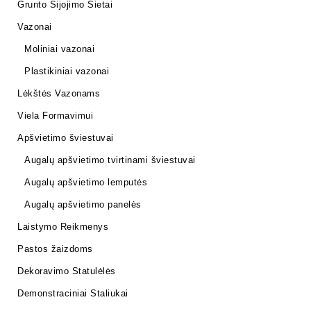
Grunto Sijojimo Sietai
Vazonai
Moliniai vazonai
Plastikiniai vazonai
Lėkštės Vazonams
Viela Formavimui
Apšvietimo šviestuvai
Augalų apšvietimo tvirtinami šviestuvai
Augalų apšvietimo lemputės
Augalų apšvietimo panelės
Laistymo Reikmenys
Pastos žaizdoms
Dekoravimo Statulėlės
Demonstraciniai Staliukai