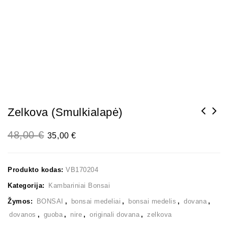
Zelkova (smulkialapė)
48,00
€
35,00
€
Produkto kodas:
VB170204
Kategorija:
Kambariniai Bonsai
Žymos:
BONSAI
,
bonsai medeliai
,
bonsai medelis
,
dovana
,
dovanos
,
guoba
,
nire
,
originali dovana
,
zelkova