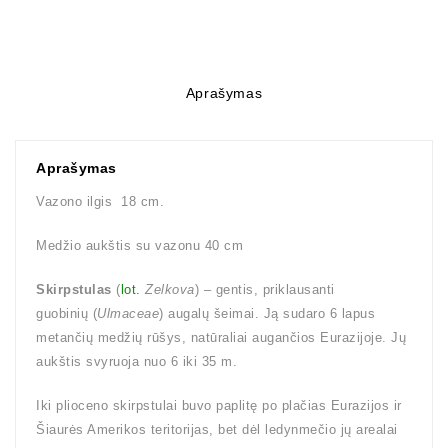
Aprašymas
Aprašymas
Vazono ilgis 18 cm.
Medžio aukštis su vazonu 40 cm
Skirpstulas
(
lot.
Zelkova
) – gentis, priklausanti
guobinių (
Ulmaceae
) augalų šeimai. Ją sudaro 6 lapus
metančių medžių rūšys, natūraliai augančios Eurazijoje. Jų
aukštis svyruoja nuo 6 iki 35 m.
Iki plioceno skirpstulai buvo paplitę po plačias Eurazijos ir
Šiaurės Amerikos teritorijas, bet dėl ledynmečio jų arealai