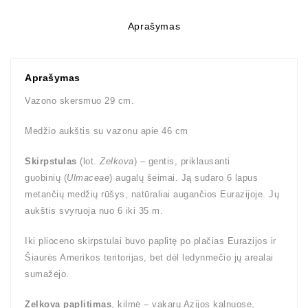
Aprašymas
Aprašymas
Vazono skersmuo 29 cm.
Medžio aukštis su vazonu apie 46 cm
Skirpstulas
(lot.
Zelkova
) – gentis, priklausanti
guobinių (
Ulmaceae
) augalų šeimai. Ją sudaro 6 lapus
metančių medžių rūšys, natūraliai augančios Eurazijoje. Jų
aukštis svyruoja nuo 6 iki 35 m.
Iki plioceno skirpstulai buvo paplitę po plačias Eurazijos ir
Šiaurės Amerikos teritorijas, bet dėl ledynmečio jų arealai
sumažėjo.
Zelkova paplitimas
, kilmė – vakarų Azijos kalnuose,