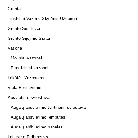
Gruntas
Tinkleliai Vazono Skylėms Uždengti
Grunto Semtuvai
Grunto Sijojimo Sietai
Vazonai
Moliniai vazonai
Plastikiniai vazonai
Lėkštės Vazonams
Viela Formavimui
Apšvietimo šviestuvai
Augalų apšvietimo tvirtinami šviestuvai
Augalų apšvietimo lemputės
Augalų apšvietimo panelės
Laistymo Reikmenys