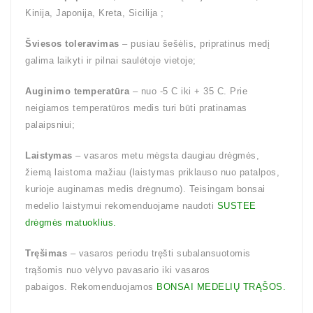
Kinija, Japonija, Kreta, Sicilija ;
Šviesos toleravimas
– pusiau šešėlis, pripratinus medį
galima laikyti ir pilnai saulėtoje vietoje;
Auginimo temperatūra
– nuo -5 C iki + 35 C. Prie
neigiamos temperatūros medis turi būti pratinamas
palaipsniui;
Laistymas
– vasaros metu mėgsta daugiau drėgmės,
žiemą laistoma mažiau (laistymas priklauso nuo patalpos,
kurioje auginamas medis drėgnumo). Teisingam bonsai
medelio laistymui rekomenduojame naudoti
SUSTEE
drėgmės matuoklius.
Tręšimas
– vasaros periodu tręšti subalansuotomis
trąšomis nuo vėlyvo pavasario iki vasaros
pabaigos. Rekomenduojamos
BONSAI MEDELIŲ TRĄŠOS.