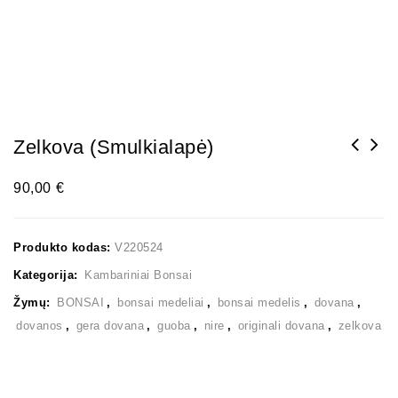
Zelkova (smulkialapė)
90,00
€
Produkto kodas:
V220524
Kategorija:
Kambariniai Bonsai
Žymų:
BONSAI
,
bonsai medeliai
,
bonsai medelis
,
dovana
,
dovanos
,
gera dovana
,
guoba
,
nire
,
originali dovana
,
zelkova