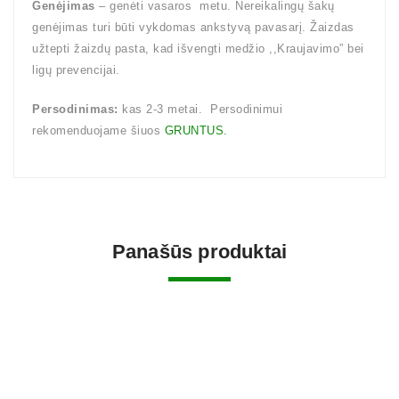
Genėjimas
– genėti vasaros metu. Nereikalingų šakų
genėjimas turi būti vykdomas ankstyvą pavasarį. Žaizdas
užtepti žaizdų pasta, kad išvengti medžio ,,Kraujavimo” bei
ligų prevencijai.
Persodinimas:
kas 2-3 metai. Persodinimui
rekomenduojame šiuos
GRUNTUS.
Panašūs produktai