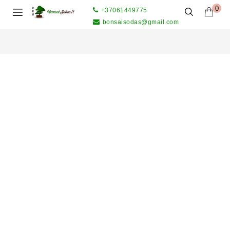
0
+37061449775
bonsaisodas@gmail.com