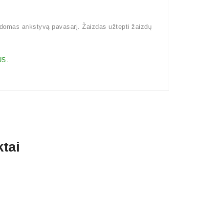
kdomas ankstyvą pavasarį. Žaizdas užtepti žaizdų
S.
tai