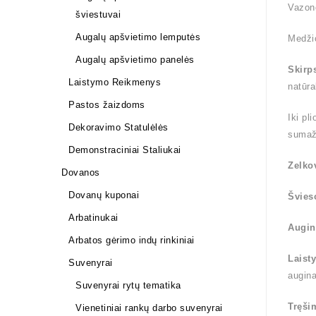
Vazon
šviestuvai
Augalų apšvietimo lemputės
Medži
Augalų apšvietimo panelės
Skirp
Laistymo Reikmenys
natūra
Pastos žaizdoms
Iki pl
Dekoravimo Statulėlės
sumaž
Demonstraciniai Staliukai
Zelko
Dovanos
Dovanų kuponai
Švies
Arbatinukai
Augin
Arbatos gėrimo indų rinkiniai
Laist
Suvenyrai
augin
Suvenyrai rytų tematika
Tręši
Vienetiniai rankų darbo suvenyrai