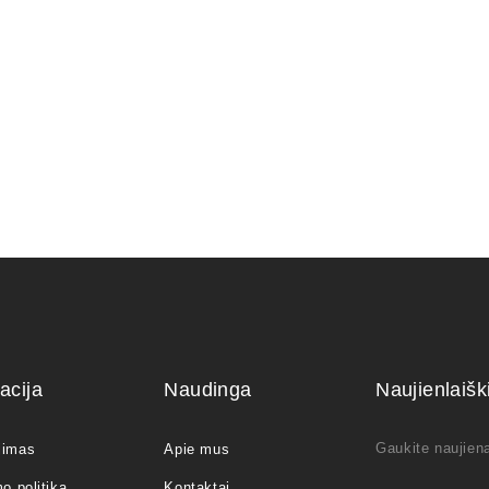
250,00
€
acija
Naudinga
Naujienlaiš
Gaukite naujiena
jimas
Apie mus
o politika
Kontaktai