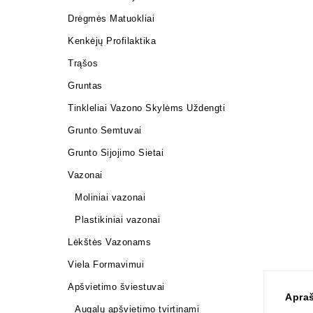
Drėgmės Matuokliai
Kenkėjų Profilaktika
Trąšos
Gruntas
Tinkleliai Vazono Skylėms Uždengti
Grunto Semtuvai
Grunto Sijojimo Sietai
Vazonai
Moliniai vazonai
Plastikiniai vazonai
Lėkštės Vazonams
Viela Formavimui
Apšvietimo šviestuvai
Apra
Augalų apšvietimo tvirtinami