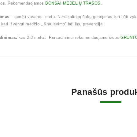
gos. Rekomenduojamos
BONSAI MEDELIŲ TRĄŠOS.
imas
– genėti vasaros metu. Nereikalingų šakų genėjimas turi būti vy
 kad išvengti medžio ,,Kraujavimo” bei ligų prevencijai.
dinimas:
kas 2-3 metai. Persodinimui rekomenduojame šiuos
GRUNTU
Panašūs produk