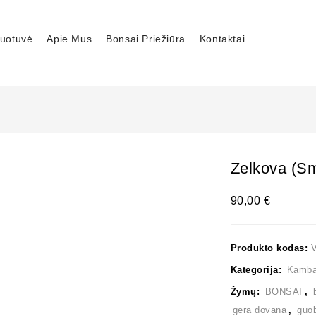
uotuvė
Apie Mus
Bonsai Priežiūra
Kontaktai
Zelkova (sm
90,00
€
Produkto kodas:
Kategorija:
Kambar
Žymų:
BONSAI
,
gera dovana
,
guo