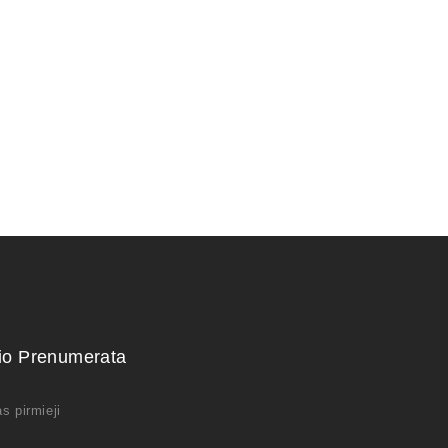
22,00
€
kio Prenumerata
s pirmieji