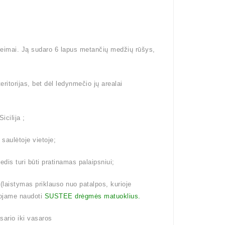
šeimai. Ją sudaro 6 lapus metančių medžių rūšys,
eritorijas, bet dėl ledynmečio jų arealai
icilija ;
 saulėtoje vietoje;
dis turi būti pratinamas palaipsniui;
aistymas priklauso nuo patalpos, kurioje
ojame naudoti
SUSTEE drėgmės matuoklius.
ario iki vasaros