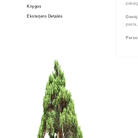
pabai
Knygos
Eksterjero Detalės
Genėj
pasta,
Perso