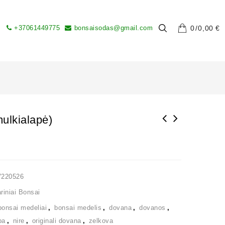
+37061449775
bonsaisodas@gmail.com
0
0,00
€
ulkialapė)
V220526
iniai Bonsai
bonsai medeliai
,
bonsai medelis
,
dovana
,
dovanos
,
ba
,
nire
,
originali dovana
,
zelkova