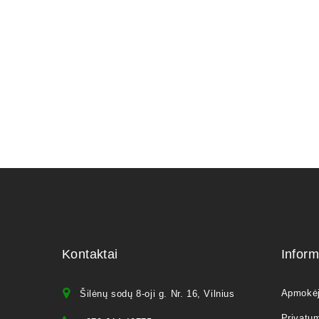
35,00
€
Kontaktai
Inform
Apmokė
Šilėnų sodų 8-oji g. Nr. 16, Vilnius
Privatum