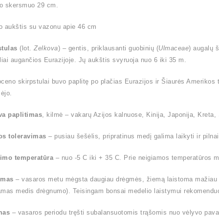
o skersmuo 29 cm.
o aukštis su vazonu apie 46 cm
stulas
(lot.
Zelkova
) – gentis, priklausanti guobinių (
Ulmaceae
) augalų 
liai augančios Eurazijoje. Jų aukštis svyruoja nuo 6 iki 35 m.
ioceno skirpstulai buvo paplitę po plačias Eurazijos ir Šiaurės Amerikos t
ėjo.
va paplitimas
, kilmė – vakarų Azijos kalnuose, Kinija, Japonija, Kreta, S
os toleravimas
– pusiau šešėlis, pripratinus medį galima laikyti ir pilnai
imo temperatūra
– nuo -5 C iki + 35 C. Prie neigiamos temperatūros me
ymas
– vasaros metu mėgsta daugiau drėgmės, žiemą laistoma mažiau (l
amas medis drėgnumo). Teisingam bonsai medelio laistymui rekomendu
mas
– vasaros periodu tręšti subalansuotomis trąšomis nuo vėlyvo pavas