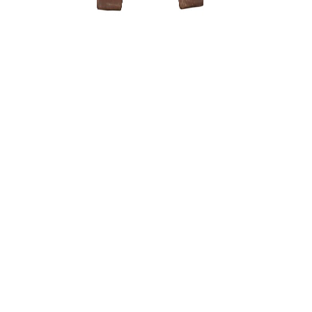
25,00
€
Grunto se