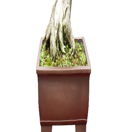
Trąšos Ma
(žuvų emul