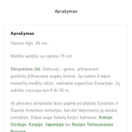
Aprašymas
Aprašymas
Vazono ilgis 45 cm.
Medžio aukštis su vazonu 75 cm
Skirpstulas
(
lot.
Zelkova
) – gentis, priklausanti
guobinių (
Ulmaceae
) augalų šeimai. Ją sudaro 6 lapus
metančių medžių rūšys, natūraliai augančios Eurazijoje. Jų
aukštis svyruoja nuo 6 iki 35 m.
Iki plioceno skirpstulai buvo paplitę po plačias Eurazijos ir
Šiaurės Amerikos teritorijas, bet dėl ledynmečio jų arealai
sumažėjo. Dabar auga Vakarų Azijos kalnuose,
Kretoje
,
Sicilijoje
,
Kinijoje
,
Japonijoje
bei
Rusijos Tolimuosiuose
Rytuose
.