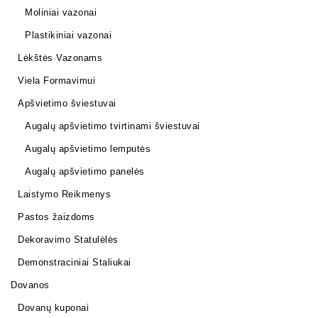
Moliniai vazonai
Plastikiniai vazonai
Lėkštės Vazonams
Viela Formavimui
Apšvietimo šviestuvai
Augalų apšvietimo tvirtinami šviestuvai
Augalų apšvietimo lemputės
Augalų apšvietimo panelės
Laistymo Reikmenys
Pastos žaizdoms
Dekoravimo Statulėlės
Demonstraciniai Staliukai
Dovanos
Dovanų kuponai