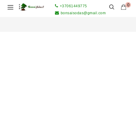
0
+37061449775
bonsaisodas@gmail.com