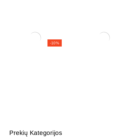
-10%
Trąšos bonsai medeliams
Zelkova (smulkialapė)
12,00
€
200,00
€
180,00
€
Prekių Kategorijos