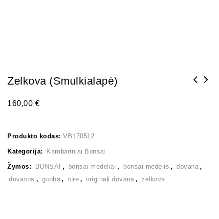
Zelkova (smulkialapė)
160,00
€
Produkto kodas:
VB170512
Kategorija:
Kambariniai Bonsai
Žymos:
BONSAI
,
bonsai medeliai
,
bonsai medelis
,
dovana
,
dovanos
,
guoba
,
nire
,
originali dovana
,
zelkova