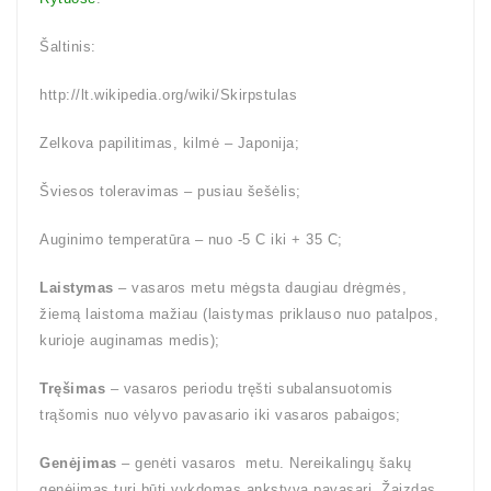
Šaltinis:
http://lt.wikipedia.org/wiki/Skirpstulas
Zelkova papilitimas, kilmė – Japonija;
Šviesos toleravimas – pusiau šešėlis;
Auginimo temperatūra – nuo -5 C iki + 35 C;
Laistymas
– vasaros metu mėgsta daugiau drėgmės,
žiemą laistoma mažiau (laistymas priklauso nuo patalpos,
kurioje auginamas medis);
Tręšimas
– vasaros periodu tręšti subalansuotomis
trąšomis nuo vėlyvo pavasario iki vasaros pabaigos;
Genėjimas
– genėti vasaros metu. Nereikalingų šakų
genėjimas turi būti vykdomas ankstyvą pavasarį. Žaizdas