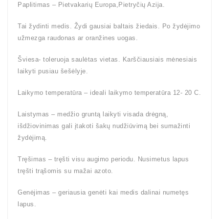
Paplitimas – Pietvakarių Europa,Pietryčių Azija.
Tai žydinti medis. Žydi gausiai baltais žiedais. Po žydėjimo
užmezga raudonas ar oranžines uogas.
Šviesa- toleruoja saulėtas vietas. Karščiausiais mėnesiais
laikyti pusiau šešėlyje.
Laikymo temperatūra – ideali laikymo temperatūra 12- 20 C.
Laistymas – medžio gruntą laikyti visada drėgną,
išdžiovinimas gali įtakoti šakų nudžiūvimą bei sumažinti
žydėjimą.
Tręšimas – tręšti visu augimo periodu. Nusimetus lapus
tręšti trąšomis su mažai azoto.
Genėjimas – geriausia genėti kai medis dalinai numetęs
lapus.