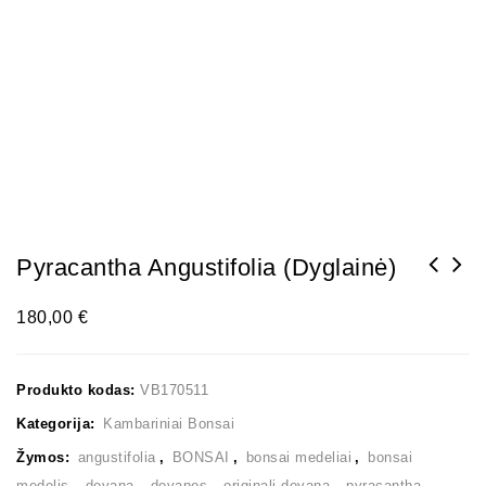
Pyracantha Angustifolia (Dyglainė)
180,00
€
Produkto kodas:
VB170511
Kategorija:
Kambariniai Bonsai
Žymos:
angustifolia
,
BONSAI
,
bonsai medeliai
,
bonsai
medelis
,
dovana
,
dovanos
,
originali dovana
,
pyracantha
,