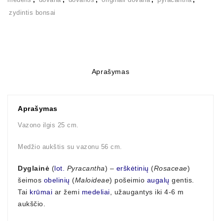
zydintis bonsai
Aprašymas
Aprašymas
Vazono ilgis 25 cm.
Medžio aukštis su vazonu 56 cm.
Dyglainė
(
lot.
Pyracantha
) –
erškėtinių
(
Rosaceae
)
šeimos
obelinių
(
Maloideae
) pošeimio
augalų
gentis.
Tai
krūmai
ar žemi
medeliai
, užaugantys iki 4-6 m
aukščio.