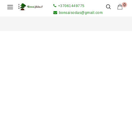
0
+37061449775
bonsaisodas@gmail.com