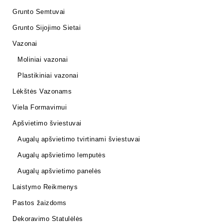
Grunto Semtuvai
Grunto Sijojimo Sietai
Vazonai
Moliniai vazonai
Plastikiniai vazonai
Lėkštės Vazonams
Viela Formavimui
Apšvietimo šviestuvai
Augalų apšvietimo tvirtinami šviestuvai
Augalų apšvietimo lemputės
Augalų apšvietimo panelės
Laistymo Reikmenys
Pastos žaizdoms
Dekoravimo Statulėlės