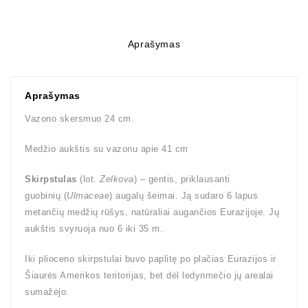
Aprašymas
Aprašymas
Vazono skersmuo 24 cm.
Medžio aukštis su vazonu apie 41 cm
Skirpstulas
(lot.
Zelkova
) – gentis, priklausanti
guobinių (
Ulmaceae
) augalų šeimai. Ją sudaro 6 lapus
metančių medžių rūšys, natūraliai augančios Eurazijoje. Jų
aukštis svyruoja nuo 6 iki 35 m.
Iki plioceno skirpstulai buvo paplitę po plačias Eurazijos ir
Šiaurės Amerikos teritorijas, bet dėl ledynmečio jų arealai
sumažėjo.