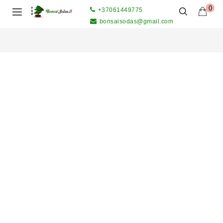
0
+37061449775
bonsaisodas@gmail.com