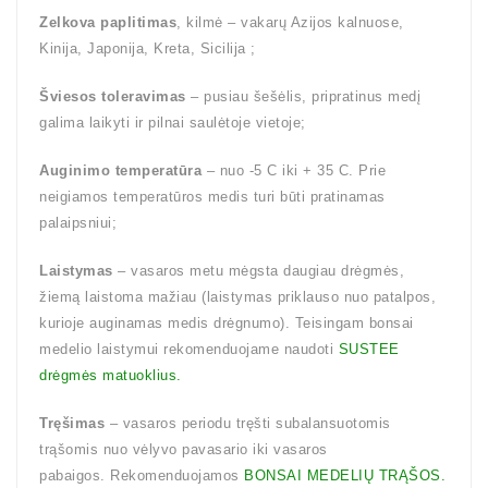
Zelkova paplitimas
, kilmė – vakarų Azijos kalnuose,
Kinija, Japonija, Kreta, Sicilija ;
Šviesos toleravimas
– pusiau šešėlis, pripratinus medį
galima laikyti ir pilnai saulėtoje vietoje;
Auginimo temperatūra
– nuo -5 C iki + 35 C. Prie
neigiamos temperatūros medis turi būti pratinamas
palaipsniui;
Laistymas
– vasaros metu mėgsta daugiau drėgmės,
žiemą laistoma mažiau (laistymas priklauso nuo patalpos,
kurioje auginamas medis drėgnumo). Teisingam bonsai
medelio laistymui rekomenduojame naudoti
SUSTEE
drėgmės matuoklius.
Tręšimas
– vasaros periodu tręšti subalansuotomis
trąšomis nuo vėlyvo pavasario iki vasaros
pabaigos. Rekomenduojamos
BONSAI MEDELIŲ TRĄŠOS.