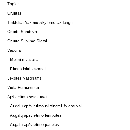
Trąšos
Gruntas
Tinkleliai Vazono Skylėms Uždengti
Grunto Semtuvai
Grunto Sijojimo Sietai
Vazonai
Moliniai vazonai
Plastikiniai vazonai
Lėkštės Vazonams
Viela Formavimui
Apšvietimo šviestuvai
Augalų apšvietimo tvirtinami šviestuvai
Augalų apšvietimo lemputės
Augalų apšvietimo panelės