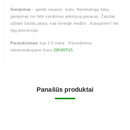
Genėjimas
– genėti vasaros metu. Nereikalingų šakų
genėjimas turi būti vykdomas ankstyvą pavasarį. Žaizdas
užtepti žaizdų pasta, kad išvengti medžio ,,Kraujavimo” bei
ligų prevencijai.
Persodinimas:
kas 2-3 metai. Persodinimui
rekomenduojame šiuos
GRUNTUS.
Panašūs produktai