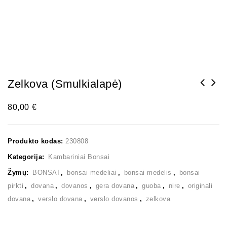
Zelkova (smulkialapė)
80,00
€
Produkto kodas:
230808
Kategorija:
Kambariniai Bonsai
Žymų:
BONSAI
,
bonsai medeliai
,
bonsai medelis
,
bonsai
pirkti
,
dovana
,
dovanos
,
gera dovana
,
guoba
,
nire
,
originali
dovana
,
verslo dovana
,
verslo dovanos
,
zelkova