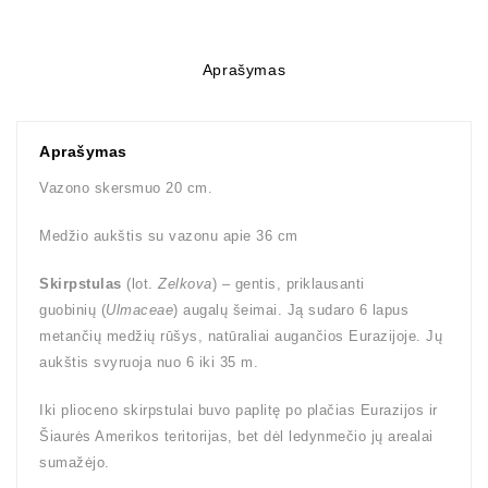
Aprašymas
Aprašymas
Vazono skersmuo 20 cm.
Medžio aukštis su vazonu apie 36 cm
Skirpstulas
(lot.
Zelkova
) – gentis, priklausanti
guobinių (
Ulmaceae
) augalų šeimai. Ją sudaro 6 lapus
metančių medžių rūšys, natūraliai augančios Eurazijoje. Jų
aukštis svyruoja nuo 6 iki 35 m.
Iki plioceno skirpstulai buvo paplitę po plačias Eurazijos ir
Šiaurės Amerikos teritorijas, bet dėl ledynmečio jų arealai
sumažėjo.