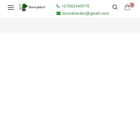
0
+37061449775
bonsaisodas@gmail.com