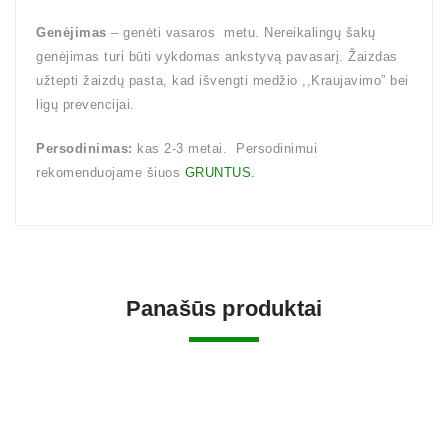
Genėjimas
– genėti vasaros metu. Nereikalingų šakų
genėjimas turi būti vykdomas ankstyvą pavasarį. Žaizdas
užtepti žaizdų pasta, kad išvengti medžio ,,Kraujavimo” bei
ligų prevencijai.
Persodinimas:
kas 2-3 metai. Persodinimui
rekomenduojame šiuos
GRUNTUS.
Panašūs produktai