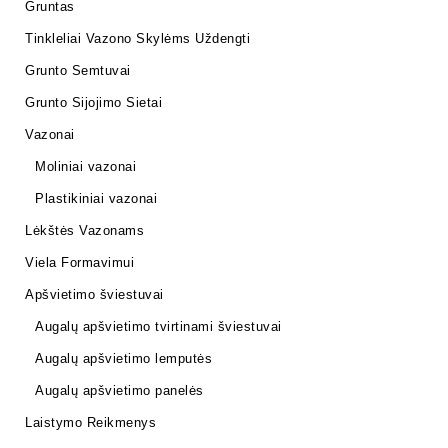
Gruntas
Tinkleliai Vazono Skylėms Uždengti
Grunto Semtuvai
Grunto Sijojimo Sietai
Vazonai
Moliniai vazonai
Plastikiniai vazonai
Lėkštės Vazonams
Viela Formavimui
Apšvietimo šviestuvai
Augalų apšvietimo tvirtinami šviestuvai
Augalų apšvietimo lemputės
Augalų apšvietimo panelės
Laistymo Reikmenys