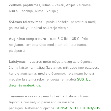
Zelkova paplitimas
, kilmė – vakarų Azijos kalnuose,
Kinija, Japonija, Kreta, Sicilija ;
Šviesos toleravimas
– pusiau šešėlis, pripratinus medį
galima laikyti ir pilnai saulėtoje vietoje;
Auginimo temperatūra
– nuo -5 C iki + 35 C. Prie
neigiamos temperatūros medis turi būti pratinamas
palaipsniui;
Laistymas
– vasaros metu mėgsta daugiau drėgmės,
žiemą laistoma mažiau (laistymas priklauso nuo patalpos,
kurioje auginamas medis drėgnumo). Teisingam bonsai
medelio laistymui rekomenduojame naudoti
SUSTEE
drėgmės matuoklius.
Tręšimas
– vasaros periodu tręšti subalansuotomis
trąšomis nuo vėlyvo pavasario iki vasaros
pabaigos. Rekomenduojamos
BONSAI MEDELIŲ TRĄŠOS.