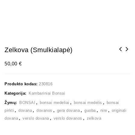
Zelkova (smulkialapė)
50,00
€
Produkto kodas:
230816
Kategorija:
Kambariniai Bonsai
Žymų:
BONSAI
,
bonsai medeliai
,
bonsai medelis
,
bonsai
pirkti
,
dovana
,
dovanos
,
gera dovana
,
guoba
,
nire
,
originali
dovana
,
verslo dovana
,
verslo dovanos
,
zelkova