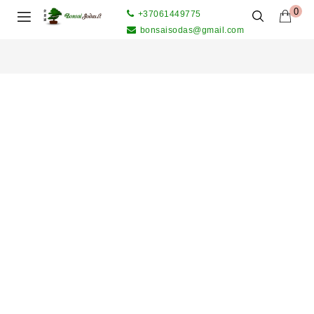
0
+37061449775
bonsaisodas@gmail.com