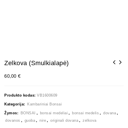
Zelkova (smulkialapė)
60,00
€
Produkto kodas:
VB1600609
Kategorija:
Kambariniai Bonsai
Žymos:
BONSAI
,
bonsai medeliai
,
bonsai medelis
,
dovana
,
dovanos
,
guoba
,
nire
,
originali dovana
,
zelkova