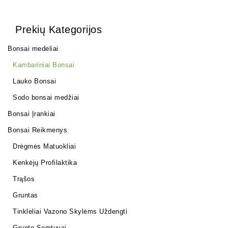
Prekių Kategorijos
Bonsai medeliai
Kambariniai Bonsai
Lauko Bonsai
Sodo bonsai medžiai
Bonsai Įrankiai
Bonsai Reikmenys
Drėgmės Matuokliai
Kenkėjų Profilaktika
Trąšos
Gruntas
Tinkleliai Vazono Skylėms Uždengti
Grunto Semtuvai