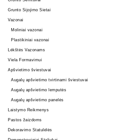
Grunto Sijojimo Sietai
Vazonai
Moliniai vazonai
Plastikiniai vazonai
Lėkštės Vazonams
Viela Formavimui
Apšvietimo šviestuvai
Augalų apšvietimo tvirtinami šviestuvai
Augalų apšvietimo lemputės
Augalų apšvietimo panelės
Laistymo Reikmenys
Pastos žaizdoms
Dekoravimo Statulėlės
Demonstraciniai Staliukai