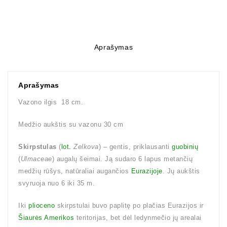
Aprašymas
Aprašymas
Vazono ilgis 18 cm.
Medžio aukštis su vazonu 30 cm
Skirpstulas
(
lot.
Zelkova
) – gentis, priklausanti
guobinių
(
Ulmaceae
) augalų šeimai. Ją sudaro 6 lapus metančių
medžių rūšys, natūraliai augančios
Eurazijoje
. Jų aukštis
svyruoja nuo 6 iki 35 m.
Iki
plioceno
skirpstulai buvo paplitę po plačias Eurazijos ir
Šiaurės Amerikos
teritorijas, bet dėl ledynmečio jų arealai