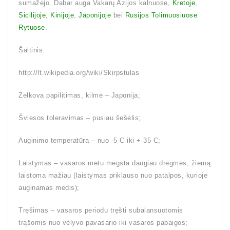
sumažėjo. Dabar auga Vakarų Azijos kalnuose,
Kretoje
,
Sicilijoje
,
Kinijoje
,
Japonijoje
bei
Rusijos Tolimuosiuose
Rytuose
.
Šaltinis:
http://lt.wikipedia.org/wiki/Skirpstulas
Zelkova papilitimas, kilmė – Japonija;
Šviesos toleravimas – pusiau šešėlis;
Auginimo temperatūra – nuo -5 C iki + 35 C;
Laistymas – vasaros metu mėgsta daugiau drėgmės, žiemą
laistoma mažiau (laistymas priklauso nuo patalpos, kurioje
auginamas medis);
Tręšimas – vasaros periodu tręšti subalansuotomis
trąšomis nuo vėlyvo pavasario iki vasaros pabaigos;