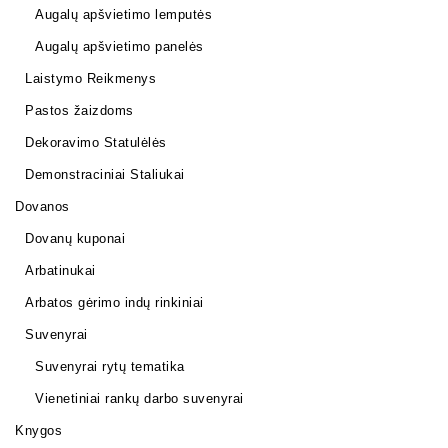
Augalų apšvietimo lemputės
Augalų apšvietimo panelės
Laistymo Reikmenys
Pastos žaizdoms
Dekoravimo Statulėlės
Demonstraciniai Staliukai
Dovanos
Dovanų kuponai
Arbatinukai
Arbatos gėrimo indų rinkiniai
Suvenyrai
Suvenyrai rytų tematika
Vienetiniai rankų darbo suvenyrai
Knygos