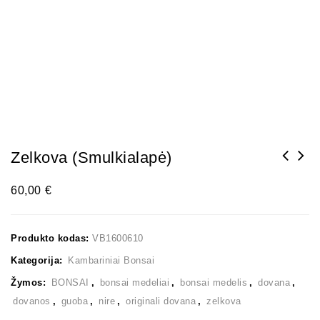
Zelkova (smulkialapė)
60,00
€
Produkto kodas:
VB1600610
Kategorija:
Kambariniai Bonsai
Žymos:
BONSAI
,
bonsai medeliai
,
bonsai medelis
,
dovana
,
dovanos
,
guoba
,
nire
,
originali dovana
,
zelkova