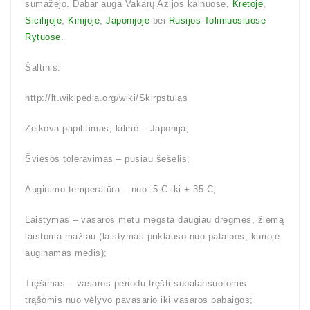
sumažėjo. Dabar auga Vakarų Azijos kalnuose,
Kretoje
,
Sicilijoje
,
Kinijoje
,
Japonijoje
bei
Rusijos Tolimuosiuose
Rytuose
.
Šaltinis:
http://lt.wikipedia.org/wiki/Skirpstulas
Zelkova papilitimas, kilmė – Japonija;
Šviesos toleravimas – pusiau šešėlis;
Auginimo temperatūra – nuo -5 C iki + 35 C;
Laistymas – vasaros metu mėgsta daugiau drėgmės, žiemą
laistoma mažiau (laistymas priklauso nuo patalpos, kurioje
auginamas medis);
Tręšimas – vasaros periodu tręšti subalansuotomis
trąšomis nuo vėlyvo pavasario iki vasaros pabaigos;