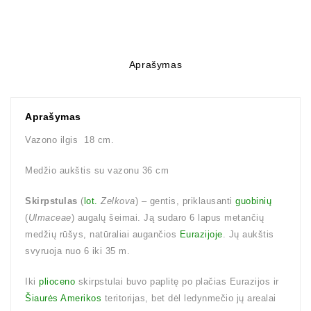
Aprašymas
Aprašymas
Vazono ilgis 18 cm.
Medžio aukštis su vazonu 36 cm
Skirpstulas
(
lot.
Zelkova
) – gentis, priklausanti
guobinių
(
Ulmaceae
) augalų šeimai. Ją sudaro 6 lapus metančių
medžių rūšys, natūraliai augančios
Eurazijoje
. Jų aukštis
svyruoja nuo 6 iki 35 m.
Iki
plioceno
skirpstulai buvo paplitę po plačias Eurazijos ir
Šiaurės Amerikos
teritorijas, bet dėl ledynmečio jų arealai