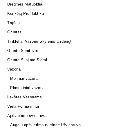
Drėgmės Matuokliai
Kenkėjų Profilaktika
Trąšos
Gruntas
Tinkleliai Vazono Skylėms Uždengti
Grunto Semtuvai
Grunto Sijojimo Sietai
Vazonai
Moliniai vazonai
Plastikiniai vazonai
Lėkštės Vazonams
Viela Formavimui
Apšvietimo šviestuvai
Augalų apšvietimo tvirtinami šviestuvai