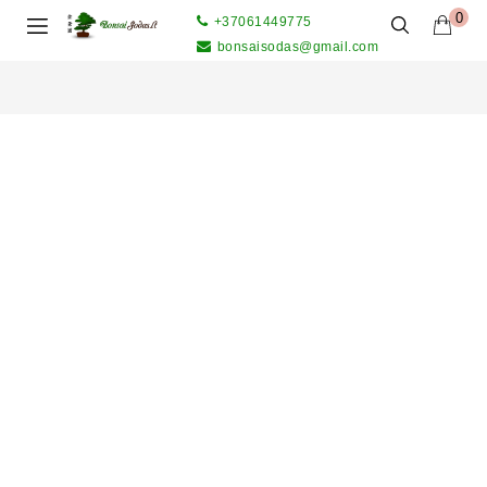
0
+37061449775
bonsaisodas@gmail.com