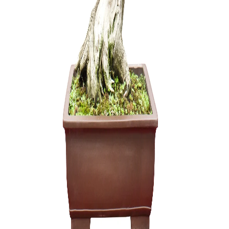
Zanthoxyl
250,00
€