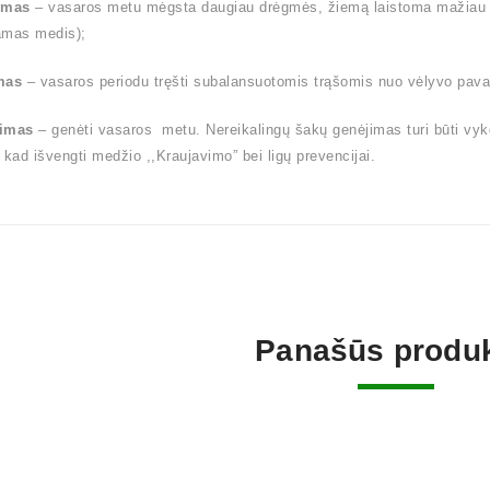
ymas
– vasaros metu mėgsta daugiau drėgmės, žiemą laistoma mažiau (l
amas medis);
mas
– vasaros periodu tręšti subalansuotomis trąšomis nuo vėlyvo pavas
imas
– genėti vasaros metu. Nereikalingų šakų genėjimas turi būti vy
 kad išvengti medžio ,,Kraujavimo” bei ligų prevencijai.
Panašūs produk