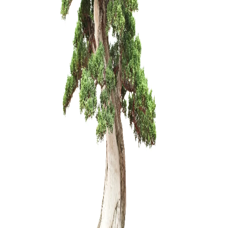
Zanthoxyl
150,00
€