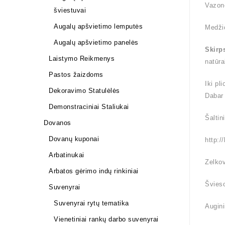
Vazon
šviestuvai
Augalų apšvietimo lemputės
Medži
Augalų apšvietimo panelės
Skirp
Laistymo Reikmenys
natūra
Pastos žaizdoms
Iki pl
Dekoravimo Statulėlės
Dabar
Demonstraciniai Staliukai
Šaltin
Dovanos
Dovanų kuponai
http:/
Arbatinukai
Zelkov
Arbatos gėrimo indų rinkiniai
Švieso
Suvenyrai
Suvenyrai rytų tematika
Augini
Vienetiniai rankų darbo suvenyrai