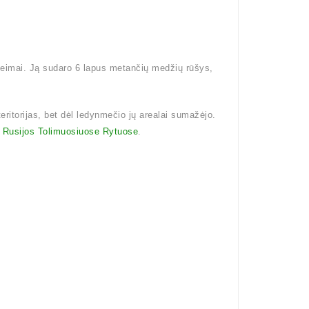
šeimai. Ją sudaro 6 lapus metančių medžių rūšys,
teritorijas, bet dėl ledynmečio jų arealai sumažėjo.
i
Rusijos Tolimuosiuose Rytuose
.