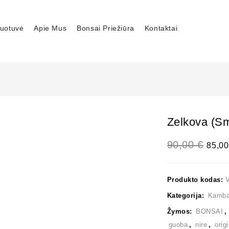
uotuvė
Apie Mus
Bonsai Priežiūra
Kontaktai
Zelkova (sm
90,00
€
85,0
Produkto kodas:
Kategorija:
Kambar
Žymos:
BONSAI
guoba
,
nire
,
orig