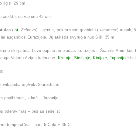
o ilgis 29 cm.
o aukštis su vazonu 43 cm
stulas
(
lot.
Zelkova
) – gentis, priklausanti guobinių (
Ulmaceae
) augalų 
liai augančios Eurazijoje. Jų aukštis svyruoja nuo 6 iki 35 m.
ioceno skirpstulai buvo paplitę po plačias Eurazijos ir Šiaurės Amerikos 
 auga Vakarų Azijos kalnuose,
Kretoje
,
Sicilijoje
,
Kinijoje
,
Japonijoje
be
is:
/lt.wikipedia.org/wiki/Skirpstulas
a papilitimas, kilmė – Japonija;
s toleravimas – pusiau šešėlis;
mo temperatūra – nuo -5 C iki + 35 C;