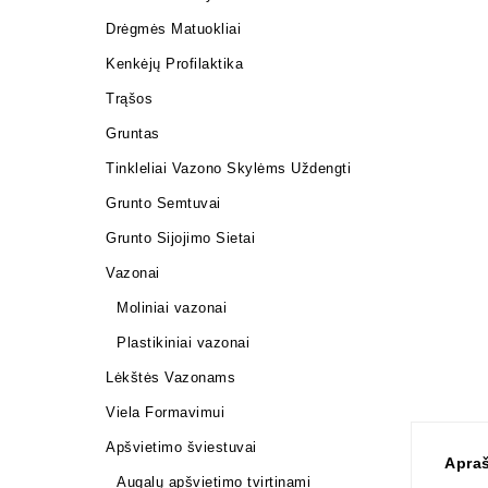
Drėgmės Matuokliai
Kenkėjų Profilaktika
Trąšos
Gruntas
Tinkleliai Vazono Skylėms Uždengti
Grunto Semtuvai
Grunto Sijojimo Sietai
Vazonai
Moliniai vazonai
Plastikiniai vazonai
Lėkštės Vazonams
Viela Formavimui
Apšvietimo šviestuvai
Apra
Augalų apšvietimo tvirtinami