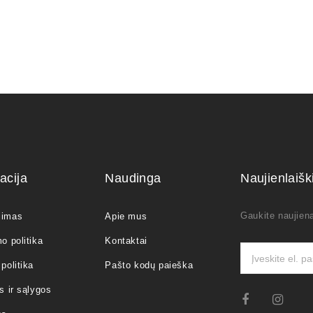
acija
Naudinga
Naujienlaiš
Gaukite naujiena
jimas
Apie mus
o politika
Kontaktai
politika
Pašto kodų paieška
s ir sąlygos