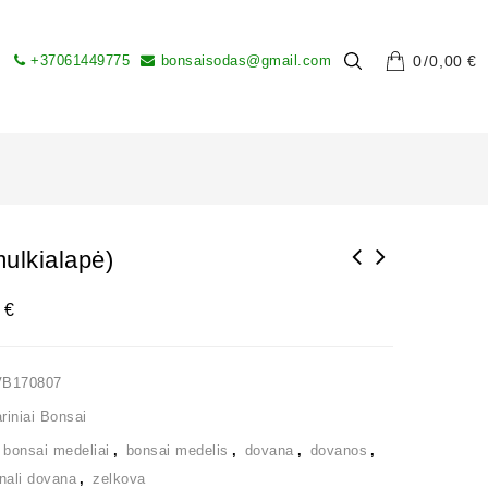
+37061449775
bonsaisodas@gmail.com
0
0,00
€
ulkialapė)
0
€
VB170807
iniai Bonsai
,
bonsai medeliai
,
bonsai medelis
,
dovana
,
dovanos
,
inali dovana
,
zelkova