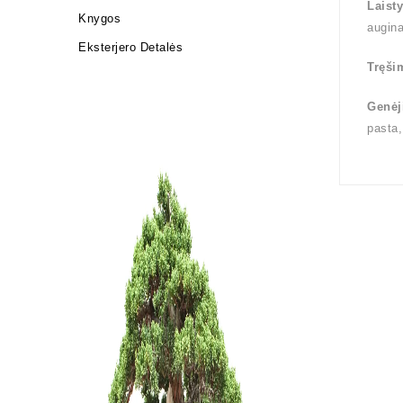
Laist
Knygos
augin
Eksterjero Detalės
Tręši
Genėj
pasta,