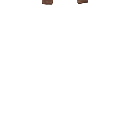
Carmona 
250,00
€