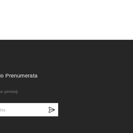
kio Prenumerata
s pirmieji