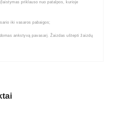
aistymas priklauso nuo patalpos, kurioje
ario iki vasaros pabaigos;
kdomas ankstyvą pavasarį. Žaizdas uštepti žaizdų
tai